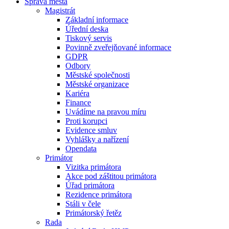
Správa města
Magistrát
Základní informace
Úřední deska
Tiskový servis
Povinně zveřejňované informace
GDPR
Odbory
Městské společnosti
Městské organizace
Kariéra
Finance
Uvádíme na pravou míru
Proti korupci
Evidence smluv
Vyhlášky a nařízení
Opendata
Primátor
Vizitka primátora
Akce pod záštitou primátora
Úřad primátora
Rezidence primátora
Stáli v čele
Primátorský řetěz
Rada