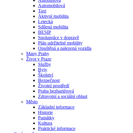
Autobusová
Automobilová
Taxi
Aktivní mobilita
Letecká
Sdílená mobilita
BESIP
Spolupráce v dopravě
Plán udržitelné mobility
Opuštěná a nalezená vozidla
Mapy Prahy
Život v Praze
Služby
Byty
Školství
Bezpečnost
Životní prostředí
Praha bezbariérová
Zdravotní a sociální oblast
Město
Základní informace
Historie
Památky
Kultura
Praktické informace