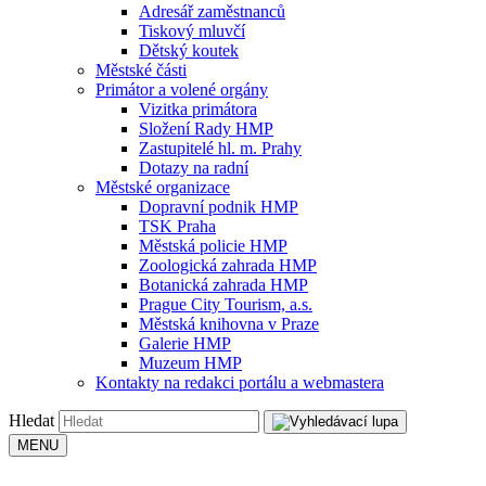
Adresář zaměstnanců
Tiskový mluvčí
Dětský koutek
Městské části
Primátor a volené orgány
Vizitka primátora
Složení Rady HMP
Zastupitelé hl. m. Prahy
Dotazy na radní
Městské organizace
Dopravní podnik HMP
TSK Praha
Městská policie HMP
Zoologická zahrada HMP
Botanická zahrada HMP
Prague City Tourism, a.s.
Městská knihovna v Praze
Galerie HMP
Muzeum HMP
Kontakty na redakci portálu a webmastera
Hledat
MENU