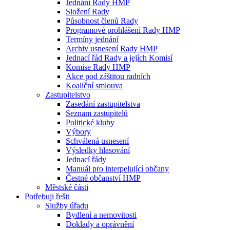
Jednání Rady HMP
Složení Rady
Působnost členů Rady
Programové prohlášení Rady HMP
Termíny jednání
Archiv usnesení Rady HMP
Jednací řád Rady a jejích Komisí
Komise Rady HMP
Akce pod záštitou radních
Koaliční smlouva
Zastupitelstvo
Zasedání zastupitelstva
Seznam zastupitelů
Politické kluby
Výbory
Schválená usnesení
Výsledky hlasování
Jednací řády
Manuál pro interpelující občany
Čestné občanství HMP
Městské části
Potřebuji řešit
Služby úřadu
Bydlení a nemovitosti
Doklady a oprávnění