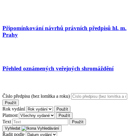
Připomínkování návrhů právních předpisů hl. m.
Prahy
Přehled oznámených veřejných shromáždění
Číslo předpisu (bez lomítka a roku)
Použít
Rok vydání
Použít
Platnost
Použít
Text
Použít
Vyhledat
Řadit podle