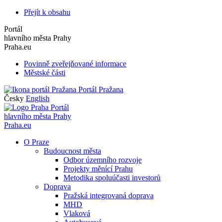
Přejít k obsahu
Portál
hlavního města Prahy
Praha.eu
Povinně zveřejňované informace
Městské části
Portál Pražana
Česky
English
Portál
hlavního města Prahy
Praha.eu
O Praze
Budoucnost města
Odbor územního rozvoje
Projekty měnící Prahu
Metodika spoluúčasti investorů
Doprava
Pražská integrovaná doprava
MHD
Vlaková