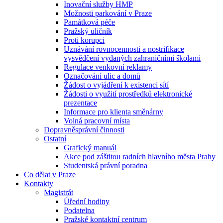
Inovační služby HMP
Možnosti parkování v Praze
Památková péče
Pražský uličník
Proti korupci
Uznávání rovnocennosti a nostrifikace
vysvědčení vydaných zahraničními školami
Regulace venkovní reklamy
Označování ulic a domů
Žádost o vyjádření k existenci sítí
Žádosti o využití prostředků elektronické
prezentace
Informace pro klienta směnárny
Volná pracovní místa
Dopravněsprávní činnosti
Ostatní
Grafický manuál
Akce pod záštitou radních hlavního města Prahy
Studentská právní poradna
Co dělat v Praze
Kontakty
Magistrát
Úřední hodiny
Podatelna
Pražské kontaktní centrum