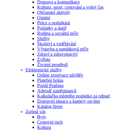
Doprava a komunikace
Kultura, sport, cestování a volný čas
Občanské aktivity
Ostatní
Práce a podnikání
Poplatky a daně
Rodina a sociální péče
Služby
Školství a vzdělávání
Výstavba a památková péče
Zdraví a zdravotnictví
Zvířata
Životní prostředí
Elektronické služby
Online rezervace návštěv
Platební brána
Portál Pražana
Adresář zaměstnanců
Kalkulačka místního poplatku za odpad
Dopravní situace a kamery on-line
Katalog firem
Zajímá vás
Byty
Cestovní ruch
Kultura