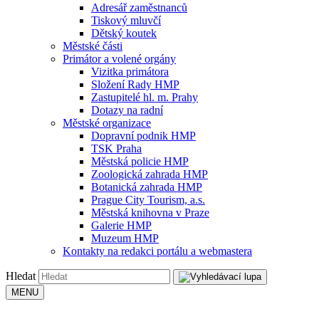
Adresář zaměstnanců
Tiskový mluvčí
Dětský koutek
Městské části
Primátor a volené orgány
Vizitka primátora
Složení Rady HMP
Zastupitelé hl. m. Prahy
Dotazy na radní
Městské organizace
Dopravní podnik HMP
TSK Praha
Městská policie HMP
Zoologická zahrada HMP
Botanická zahrada HMP
Prague City Tourism, a.s.
Městská knihovna v Praze
Galerie HMP
Muzeum HMP
Kontakty na redakci portálu a webmastera
Hledat
MENU