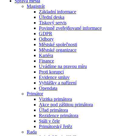
Správa města
Magistrát
Základní informace
Úřední deska
Tiskový servis
Povinně zveřejňované informace
GDPR
Odbory
Městské společnosti
Městské organizace
Kariéra
Finance
Uvádíme na pravou míru
Proti korupci
Evidence smluv
Vyhlášky a nařízení
Opendata
Primátor
Vizitka primátora
Akce pod záštitou primátora
Úřad primátora
Rezidence primátora
Stáli v čele
Primátorský řetěz
Rada