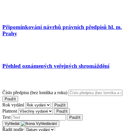
Připomínkování návrhů právních předpisů hl. m.
Prahy
Přehled oznámených veřejných shromáždění
Číslo předpisu (bez lomítka a roku)
Použít
Rok vydání
Použít
Platnost
Použít
Text
Použít
Vyhledat
Řadit podle