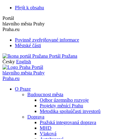
Přejít k obsahu
Portál
hlavního města Prahy
Praha.eu
Povinně zveřejňované informace
Městské části
Portál Pražana
Česky
English
Portál
hlavního města Prahy
Praha.eu
O Praze
Budoucnost města
Odbor územního rozvoje
Projekty měnící Prahu
Metodika spoluúčasti investorů
Doprava
Pražská integrovaná doprava
MHD
Vlaková