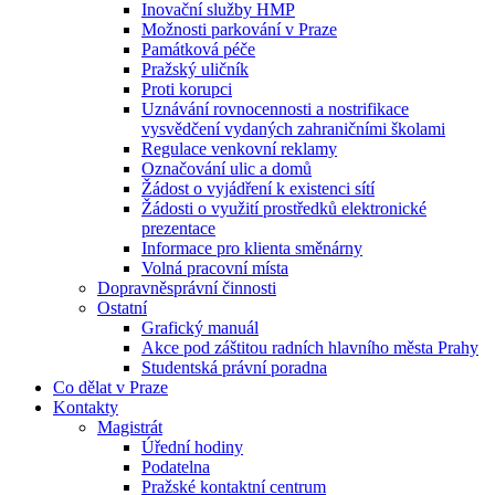
Inovační služby HMP
Možnosti parkování v Praze
Památková péče
Pražský uličník
Proti korupci
Uznávání rovnocennosti a nostrifikace
vysvědčení vydaných zahraničními školami
Regulace venkovní reklamy
Označování ulic a domů
Žádost o vyjádření k existenci sítí
Žádosti o využití prostředků elektronické
prezentace
Informace pro klienta směnárny
Volná pracovní místa
Dopravněsprávní činnosti
Ostatní
Grafický manuál
Akce pod záštitou radních hlavního města Prahy
Studentská právní poradna
Co dělat v Praze
Kontakty
Magistrát
Úřední hodiny
Podatelna
Pražské kontaktní centrum