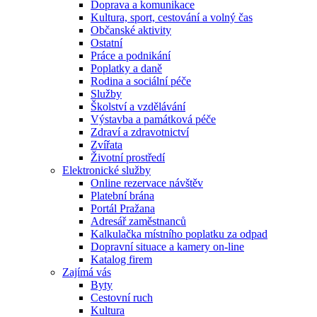
Doprava a komunikace
Kultura, sport, cestování a volný čas
Občanské aktivity
Ostatní
Práce a podnikání
Poplatky a daně
Rodina a sociální péče
Služby
Školství a vzdělávání
Výstavba a památková péče
Zdraví a zdravotnictví
Zvířata
Životní prostředí
Elektronické služby
Online rezervace návštěv
Platební brána
Portál Pražana
Adresář zaměstnanců
Kalkulačka místního poplatku za odpad
Dopravní situace a kamery on-line
Katalog firem
Zajímá vás
Byty
Cestovní ruch
Kultura