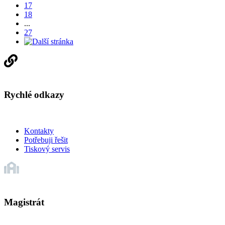
17
18
...
27
Rychlé odkazy
Kontakty
Potřebuji řešit
Tiskový servis
Magistrát