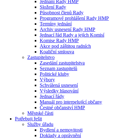
Jednání Rady HMP
Složení Rady
Působnost členů Rady
Programové prohlášení Rady HMP
Termíny jednání
Archiv usnesení Rady HMP
Jednací řád Rady a jejích Komisí
Komise Rady HMP
Akce pod záštitou radních
Koaliční smlouva
Zastupitelstvo
Zasedání zastupitelstva
Seznam zastupitelů
Politické kluby
Výbory
Schválená usnesení
Výsledky hlasování
Jednací řády
Manuál pro interpelující občany
Čestné občanství HMP
Městské části
Potřebuji řešit
Služby úřadu
Bydlení a nemovitosti
Doklady a oprávnění