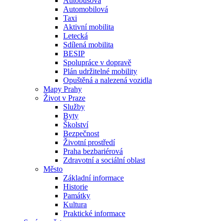
Autobusová
Automobilová
Taxi
Aktivní mobilita
Letecká
Sdílená mobilita
BESIP
Spolupráce v dopravě
Plán udržitelné mobility
Opuštěná a nalezená vozidla
Mapy Prahy
Život v Praze
Služby
Byty
Školství
Bezpečnost
Životní prostředí
Praha bezbariérová
Zdravotní a sociální oblast
Město
Základní informace
Historie
Památky
Kultura
Praktické informace