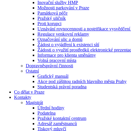
Inovační služby HMP
Možnosti parkování v Praze
Památková péče
Pražský uličník
Proti korupci
Uznávání rovnocennosti a nostrifikace vysvědčen
Regulace venkovní reklamy
Označování ulic a domů
Žádost o vyjádření k existenci sítí
Žádosti o využití prostředků elektronické prezenta
Informace pro klienta směnárny
Volná pracovní místa
Dopravněsprávní činnosti
Ostatní
Grafický manuál
Akce pod záštitou radních hlavního města Prahy
Studentská právní poradna
Co dělat v Praze
Kontakty
Magistrát
Úřední hodiny
Podatelna
Pražské kontaktní centrum
Adresář zaměstnanců
Tiskový mluvčí