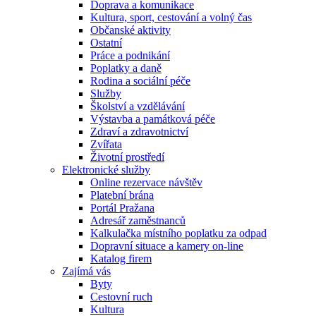
Doprava a komunikace
Kultura, sport, cestování a volný čas
Občanské aktivity
Ostatní
Práce a podnikání
Poplatky a daně
Rodina a sociální péče
Služby
Školství a vzdělávání
Výstavba a památková péče
Zdraví a zdravotnictví
Zvířata
Životní prostředí
Elektronické služby
Online rezervace návštěv
Platební brána
Portál Pražana
Adresář zaměstnanců
Kalkulačka místního poplatku za odpad
Dopravní situace a kamery on-line
Katalog firem
Zajímá vás
Byty
Cestovní ruch
Kultura