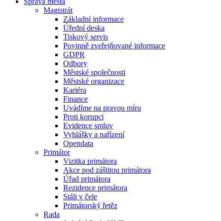
Správa města
Magistrát
Základní informace
Úřední deska
Tiskový servis
Povinně zveřejňované informace
GDPR
Odbory
Městské společnosti
Městské organizace
Kariéra
Finance
Uvádíme na pravou míru
Proti korupci
Evidence smluv
Vyhlášky a nařízení
Opendata
Primátor
Vizitka primátora
Akce pod záštitou primátora
Úřad primátora
Rezidence primátora
Stáli v čele
Primátorský řetěz
Rada