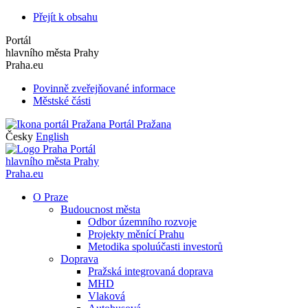
Přejít k obsahu
Portál
hlavního města Prahy
Praha.eu
Povinně zveřejňované informace
Městské části
Portál Pražana
Česky
English
Portál
hlavního města Prahy
Praha.eu
O Praze
Budoucnost města
Odbor územního rozvoje
Projekty měnící Prahu
Metodika spoluúčasti investorů
Doprava
Pražská integrovaná doprava
MHD
Vlaková