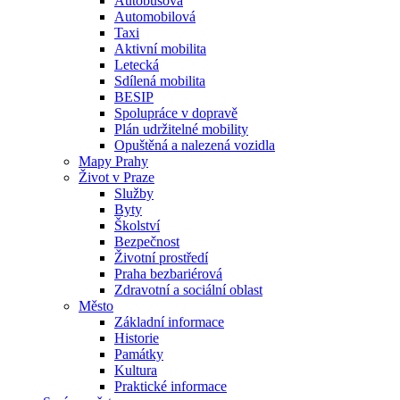
Autobusová
Automobilová
Taxi
Aktivní mobilita
Letecká
Sdílená mobilita
BESIP
Spolupráce v dopravě
Plán udržitelné mobility
Opuštěná a nalezená vozidla
Mapy Prahy
Život v Praze
Služby
Byty
Školství
Bezpečnost
Životní prostředí
Praha bezbariérová
Zdravotní a sociální oblast
Město
Základní informace
Historie
Památky
Kultura
Praktické informace