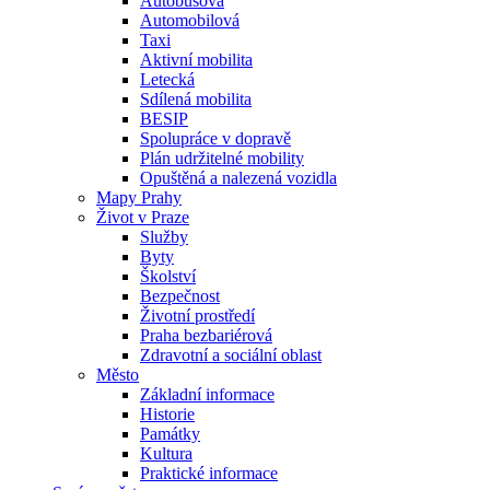
Autobusová
Automobilová
Taxi
Aktivní mobilita
Letecká
Sdílená mobilita
BESIP
Spolupráce v dopravě
Plán udržitelné mobility
Opuštěná a nalezená vozidla
Mapy Prahy
Život v Praze
Služby
Byty
Školství
Bezpečnost
Životní prostředí
Praha bezbariérová
Zdravotní a sociální oblast
Město
Základní informace
Historie
Památky
Kultura
Praktické informace