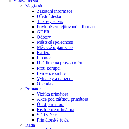
Správa města
Magistrát
Základní informace
Úřední deska
Tiskový servis
Povinně zveřejňované informace
GDPR
Odbory
Městské společnosti
Městské organizace
Kariéra
Finance
Uvádíme na pravou míru
Proti korupci
Evidence smluv
Vyhlášky a nařízení
Opendata
Primátor
Vizitka primátora
Akce pod záštitou primátora
Úřad primátora
Rezidence primátora
Stáli v čele
Primátorský řetěz
Rada