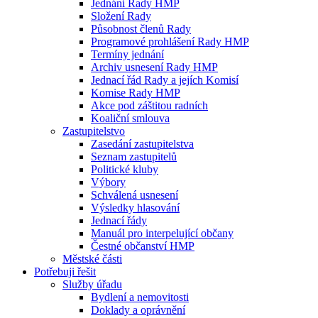
Jednání Rady HMP
Složení Rady
Působnost členů Rady
Programové prohlášení Rady HMP
Termíny jednání
Archiv usnesení Rady HMP
Jednací řád Rady a jejích Komisí
Komise Rady HMP
Akce pod záštitou radních
Koaliční smlouva
Zastupitelstvo
Zasedání zastupitelstva
Seznam zastupitelů
Politické kluby
Výbory
Schválená usnesení
Výsledky hlasování
Jednací řády
Manuál pro interpelující občany
Čestné občanství HMP
Městské části
Potřebuji řešit
Služby úřadu
Bydlení a nemovitosti
Doklady a oprávnění