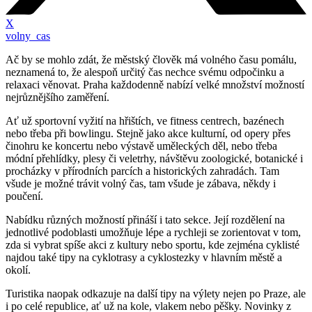
X
volny_cas
Ač by se mohlo zdát, že městský člověk má volného času pomálu,
neznamená to, že alespoň určitý čas nechce svému odpočinku a
relaxaci věnovat. Praha každodenně nabízí velké množství možností
nejrůznějšího zaměření.
Ať už sportovní vyžití na hřištích, ve fitness centrech, bazénech
nebo třeba při bowlingu. Stejně jako akce kulturní, od opery přes
činohru ke koncertu nebo výstavě uměleckých děl, nebo třeba
módní přehlídky, plesy či veletrhy, návštěvu zoologické, botanické i
procházky v přírodních parcích a historických zahradách. Tam
všude je možné trávit volný čas, tam všude je zábava, někdy i
poučení.
Nabídku různých možností přináší i tato sekce. Její rozdělení na
jednotlivé podoblasti umožňuje lépe a rychleji se zorientovat v tom,
zda si vybrat spíše akci z kultury nebo sportu, kde zejména cyklisté
najdou také tipy na cyklotrasy a cyklostezky v hlavním městě a
okolí.
Turistika naopak odkazuje na další tipy na výlety nejen po Praze, ale
i po celé republice, ať už na kole, vlakem nebo pěšky. Novinky z