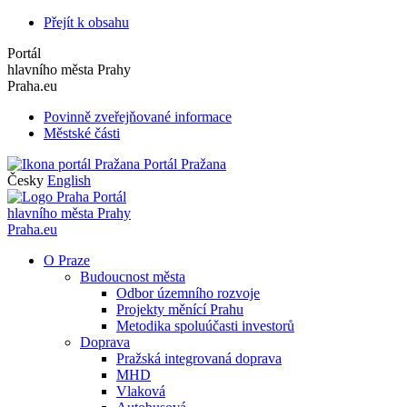
Přejít k obsahu
Portál
hlavního města Prahy
Praha.eu
Povinně zveřejňované informace
Městské části
Portál Pražana
Česky
English
Portál
hlavního města Prahy
Praha.eu
O Praze
Budoucnost města
Odbor územního rozvoje
Projekty měnící Prahu
Metodika spoluúčasti investorů
Doprava
Pražská integrovaná doprava
MHD
Vlaková