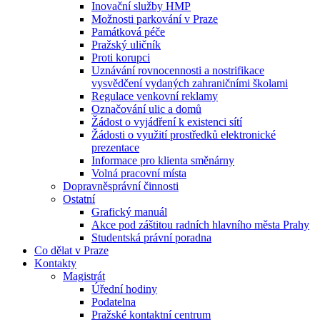
Inovační služby HMP
Možnosti parkování v Praze
Památková péče
Pražský uličník
Proti korupci
Uznávání rovnocennosti a nostrifikace
vysvědčení vydaných zahraničními školami
Regulace venkovní reklamy
Označování ulic a domů
Žádost o vyjádření k existenci sítí
Žádosti o využití prostředků elektronické
prezentace
Informace pro klienta směnárny
Volná pracovní místa
Dopravněsprávní činnosti
Ostatní
Grafický manuál
Akce pod záštitou radních hlavního města Prahy
Studentská právní poradna
Co dělat v Praze
Kontakty
Magistrát
Úřední hodiny
Podatelna
Pražské kontaktní centrum