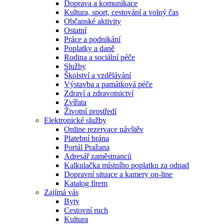
Doprava a komunikace
Kultura, sport, cestování a volný čas
Občanské aktivity
Ostatní
Práce a podnikání
Poplatky a daně
Rodina a sociální péče
Služby
Školství a vzdělávání
Výstavba a památková péče
Zdraví a zdravotnictví
Zvířata
Životní prostředí
Elektronické služby
Online rezervace návštěv
Platební brána
Portál Pražana
Adresář zaměstnanců
Kalkulačka místního poplatku za odpad
Dopravní situace a kamery on-line
Katalog firem
Zajímá vás
Byty
Cestovní ruch
Kultura