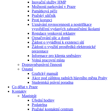
Inovační služby HMP
Možnosti parkování v Praze
Památková péče
Pražský uličník
Proti korupci
Uznávání rovnocennosti a nostrifikace
vysvědčení vydaných zahraničními školami
Regulace venkovní reklamy
Označování ulic a domů
Žádost o vyjádření k existenci sítí
Žádosti o využití prostředků elektronické
prezentace
Informace pro klienta směnárny
Volná pracovní místa
Dopravněsprávní činnosti
Ostatní
Grafický manuál
Akce pod záštitou radních hlavního města Prahy
Studentská právní poradna
Co dělat v Praze
Kontakty
Magistrát
Úřední hodiny
Podatelna
Pražské kontaktní centrum