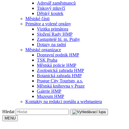
Adresář zaměstnanců
Tiskový mluvčí
Dětský koutek
Městské části
Primátor a volené orgány
Vizitka primátora
Složení Rady HMP
Zastupitelé hl. m. Prahy
Dotazy na radní
Městské organizace
Dopravní podnik HMP
TSK Praha
Městská policie HMP
Zoologická zahrada HMP
Botanická zahrada HMP
Prague City Tourism, a.s.
Městská knihovna v Praze
Galerie HMP
Muzeum HMP
Kontakty na redakci portálu a webmastera
Hledat
MENU