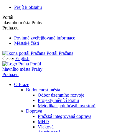
Přejít k obsahu
Portál
hlavního města Prahy
Praha.eu
Povinně zveřejňované informace
Městské části
Portál Pražana
Česky
English
Portál
hlavního města Prahy
Praha.eu
O Praze
Budoucnost města
Odbor územního rozvoje
Projekty měnící Prahu
Metodika spoluúčasti investorů
Doprava
Pražská integrovaná doprava
MHD
Vlaková