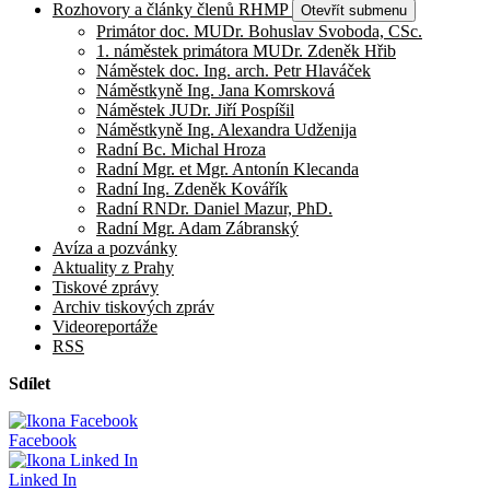
Rozhovory a články členů RHMP
Otevřít submenu
Primátor doc. MUDr. Bohuslav Svoboda, CSc.
1. náměstek primátora MUDr. Zdeněk Hřib
Náměstek doc. Ing. arch. Petr Hlaváček
Náměstkyně Ing. Jana Komrsková
Náměstek JUDr. Jiří Pospíšil
Náměstkyně Ing. Alexandra Udženija
Radní Bc. Michal Hroza
Radní Mgr. et Mgr. Antonín Klecanda
Radní Ing. Zdeněk Kovářík
Radní RNDr. Daniel Mazur, PhD.
Radní Mgr. Adam Zábranský
Avíza a pozvánky
Aktuality z Prahy
Tiskové zprávy
Archiv tiskových zpráv
Videoreportáže
RSS
Sdílet
Facebook
Linked In