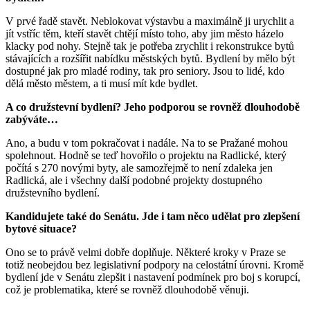
V prvé řadě stavět. Neblokovat výstavbu a maximálně ji urychlit a
jít vstříc těm, kteří stavět chtějí místo toho, aby jim město házelo
klacky pod nohy. Stejně tak je potřeba zrychlit i rekonstrukce bytů
stávajících a rozšířit nabídku městských bytů. Bydlení by mělo být
dostupné jak pro mladé rodiny, tak pro seniory. Jsou to lidé, kdo
dělá město městem, a ti musí mít kde bydlet.
A co družstevní bydlení? Jeho podporou se rovněž dlouhodobě
zabýváte…
Ano, a budu v tom pokračovat i nadále. Na to se Pražané mohou
spolehnout. Hodně se teď hovořilo o projektu na Radlické, který
počítá s 270 novými byty, ale samozřejmě to není zdaleka jen
Radlická, ale i všechny další podobné projekty dostupného
družstevního bydlení.
Kandidujete také do Senátu. Jde i tam něco udělat pro zlepšení
bytové situace?
Ono se to právě velmi dobře doplňuje. Některé kroky v Praze se
totiž neobejdou bez legislativní podpory na celostátní úrovni. Kromě
bydlení jde v Senátu zlepšit i nastavení podmínek pro boj s korupcí,
což je problematika, které se rovněž dlouhodobě věnuji.