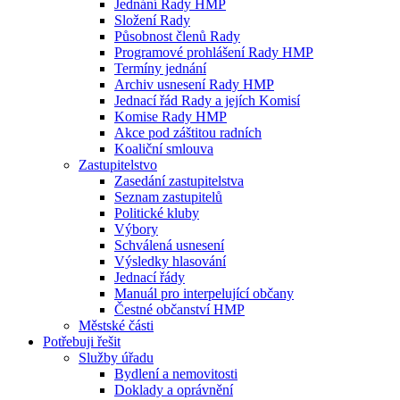
Jednání Rady HMP
Složení Rady
Působnost členů Rady
Programové prohlášení Rady HMP
Termíny jednání
Archiv usnesení Rady HMP
Jednací řád Rady a jejích Komisí
Komise Rady HMP
Akce pod záštitou radních
Koaliční smlouva
Zastupitelstvo
Zasedání zastupitelstva
Seznam zastupitelů
Politické kluby
Výbory
Schválená usnesení
Výsledky hlasování
Jednací řády
Manuál pro interpelující občany
Čestné občanství HMP
Městské části
Potřebuji řešit
Služby úřadu
Bydlení a nemovitosti
Doklady a oprávnění