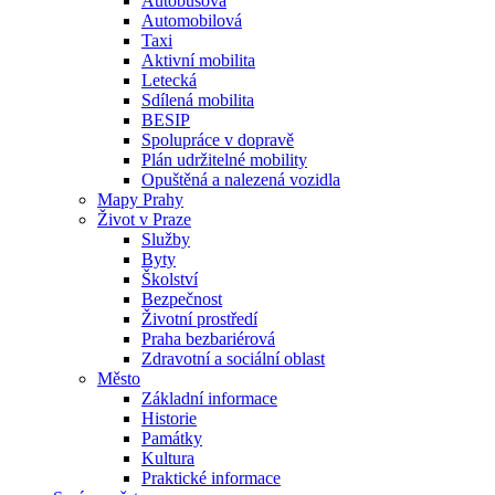
Autobusová
Automobilová
Taxi
Aktivní mobilita
Letecká
Sdílená mobilita
BESIP
Spolupráce v dopravě
Plán udržitelné mobility
Opuštěná a nalezená vozidla
Mapy Prahy
Život v Praze
Služby
Byty
Školství
Bezpečnost
Životní prostředí
Praha bezbariérová
Zdravotní a sociální oblast
Město
Základní informace
Historie
Památky
Kultura
Praktické informace