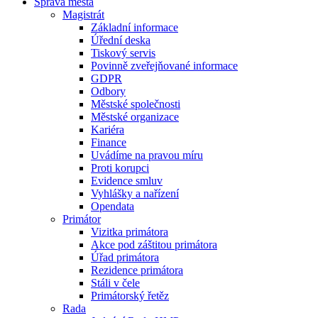
Správa města
Magistrát
Základní informace
Úřední deska
Tiskový servis
Povinně zveřejňované informace
GDPR
Odbory
Městské společnosti
Městské organizace
Kariéra
Finance
Uvádíme na pravou míru
Proti korupci
Evidence smluv
Vyhlášky a nařízení
Opendata
Primátor
Vizitka primátora
Akce pod záštitou primátora
Úřad primátora
Rezidence primátora
Stáli v čele
Primátorský řetěz
Rada