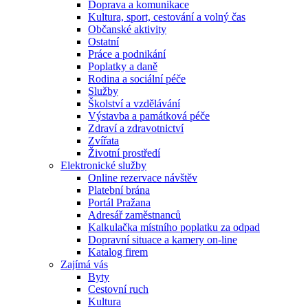
Doprava a komunikace
Kultura, sport, cestování a volný čas
Občanské aktivity
Ostatní
Práce a podnikání
Poplatky a daně
Rodina a sociální péče
Služby
Školství a vzdělávání
Výstavba a památková péče
Zdraví a zdravotnictví
Zvířata
Životní prostředí
Elektronické služby
Online rezervace návštěv
Platební brána
Portál Pražana
Adresář zaměstnanců
Kalkulačka místního poplatku za odpad
Dopravní situace a kamery on-line
Katalog firem
Zajímá vás
Byty
Cestovní ruch
Kultura