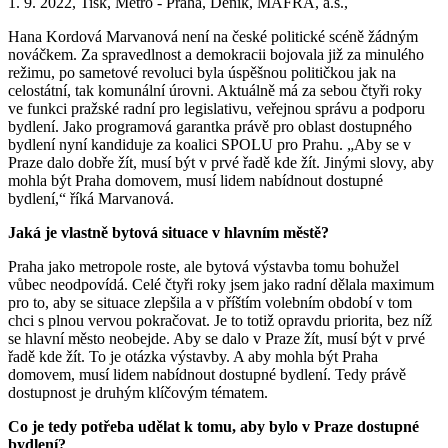
1. 9. 2022, Tisk, Metro - Praha, Deník, MAFRA, a.s.,
Hana Kordová Marvanová není na české politické scéně žádným
nováčkem. Za spravedlnost a demokracii bojovala již za minulého
režimu, po sametové revoluci byla úspěšnou političkou jak na
celostátní, tak komunální úrovni. Aktuálně má za sebou čtyři roky
ve funkci pražské radní pro legislativu, veřejnou správu a podporu
bydlení. Jako programová garantka právě pro oblast dostupného
bydlení nyní kandiduje za koalici SPOLU pro Prahu. „Aby se v
Praze dalo dobře žít, musí být v prvé řadě kde žít. Jinými slovy, aby
mohla být Praha domovem, musí lidem nabídnout dostupné
bydlení,“ říká Marvanová.
Jaká je vlastně bytová situace v hlavním městě?
Praha jako metropole roste, ale bytová výstavba tomu bohužel
vůbec neodpovídá. Celé čtyři roky jsem jako radní dělala maximum
pro to, aby se situace zlepšila a v příštím volebním období v tom
chci s plnou vervou pokračovat. Je to totiž opravdu priorita, bez níž
se hlavní město neobejde. Aby se dalo v Praze žít, musí být v prvé
řadě kde žít. To je otázka výstavby. A aby mohla být Praha
domovem, musí lidem nabídnout dostupné bydlení. Tedy právě
dostupnost je druhým klíčovým tématem.
Co je tedy potřeba udělat k tomu, aby bylo v Praze dostupné
bydlení?