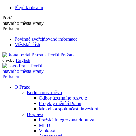
Přejít k obsahu
Portál
hlavního města Prahy
Praha.eu
Povinně zveřejňované informace
Městské části
Portál Pražana
Česky
English
Portál
hlavního města Prahy
Praha.eu
O Praze
Budoucnost města
Odbor územního rozvoje
Projekty měnící Prahu
Metodika spoluúčasti investorů
Doprava
Pražská integrovaná doprava
MHD
Vlaková