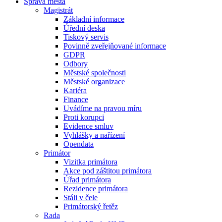
Správa města
Magistrát
Základní informace
Úřední deska
Tiskový servis
Povinně zveřejňované informace
GDPR
Odbory
Městské společnosti
Městské organizace
Kariéra
Finance
Uvádíme na pravou míru
Proti korupci
Evidence smluv
Vyhlášky a nařízení
Opendata
Primátor
Vizitka primátora
Akce pod záštitou primátora
Úřad primátora
Rezidence primátora
Stáli v čele
Primátorský řetěz
Rada