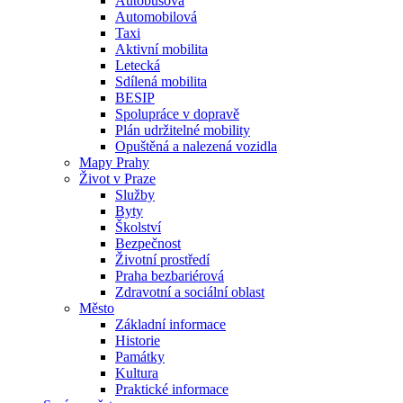
Autobusová
Automobilová
Taxi
Aktivní mobilita
Letecká
Sdílená mobilita
BESIP
Spolupráce v dopravě
Plán udržitelné mobility
Opuštěná a nalezená vozidla
Mapy Prahy
Život v Praze
Služby
Byty
Školství
Bezpečnost
Životní prostředí
Praha bezbariérová
Zdravotní a sociální oblast
Město
Základní informace
Historie
Památky
Kultura
Praktické informace