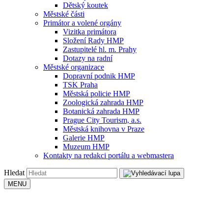
Dětský koutek
Městské části
Primátor a volené orgány
Vizitka primátora
Složení Rady HMP
Zastupitelé hl. m. Prahy
Dotazy na radní
Městské organizace
Dopravní podnik HMP
TSK Praha
Městská policie HMP
Zoologická zahrada HMP
Botanická zahrada HMP
Prague City Tourism, a.s.
Městská knihovna v Praze
Galerie HMP
Muzeum HMP
Kontakty na redakci portálu a webmastera
Hledat
MENU