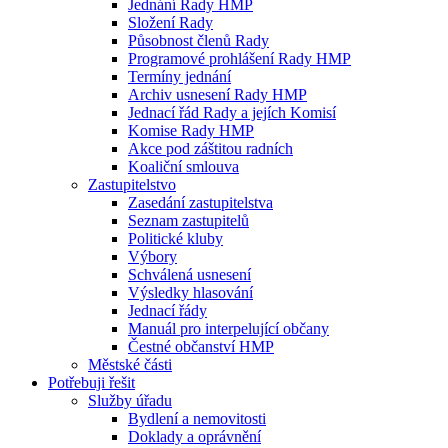
Jednání Rady HMP
Složení Rady
Působnost členů Rady
Programové prohlášení Rady HMP
Termíny jednání
Archiv usnesení Rady HMP
Jednací řád Rady a jejích Komisí
Komise Rady HMP
Akce pod záštitou radních
Koaliční smlouva
Zastupitelstvo
Zasedání zastupitelstva
Seznam zastupitelů
Politické kluby
Výbory
Schválená usnesení
Výsledky hlasování
Jednací řády
Manuál pro interpelující občany
Čestné občanství HMP
Městské části
Potřebuji řešit
Služby úřadu
Bydlení a nemovitosti
Doklady a oprávnění