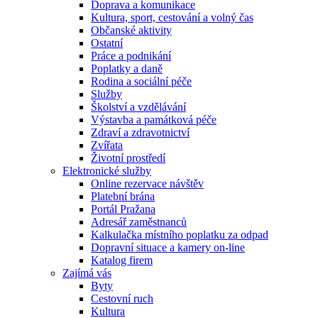
Doprava a komunikace
Kultura, sport, cestování a volný čas
Občanské aktivity
Ostatní
Práce a podnikání
Poplatky a daně
Rodina a sociální péče
Služby
Školství a vzdělávání
Výstavba a památková péče
Zdraví a zdravotnictví
Zvířata
Životní prostředí
Elektronické služby
Online rezervace návštěv
Platební brána
Portál Pražana
Adresář zaměstnanců
Kalkulačka místního poplatku za odpad
Dopravní situace a kamery on-line
Katalog firem
Zajímá vás
Byty
Cestovní ruch
Kultura