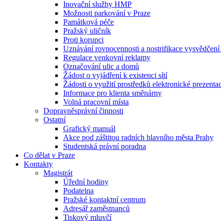
Inovační služby HMP
Možnosti parkování v Praze
Památková péče
Pražský uličník
Proti korupci
Uznávání rovnocennosti a nostrifikace vysvědčen
Regulace venkovní reklamy
Označování ulic a domů
Žádost o vyjádření k existenci sítí
Žádosti o využití prostředků elektronické prezenta
Informace pro klienta směnárny
Volná pracovní místa
Dopravněsprávní činnosti
Ostatní
Grafický manuál
Akce pod záštitou radních hlavního města Prahy
Studentská právní poradna
Co dělat v Praze
Kontakty
Magistrát
Úřední hodiny
Podatelna
Pražské kontaktní centrum
Adresář zaměstnanců
Tiskový mluvčí