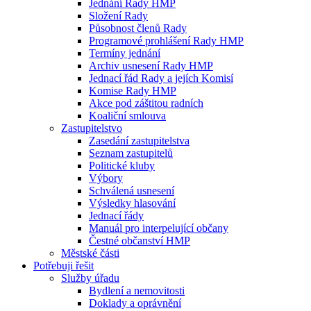
Jednání Rady HMP
Složení Rady
Působnost členů Rady
Programové prohlášení Rady HMP
Termíny jednání
Archiv usnesení Rady HMP
Jednací řád Rady a jejích Komisí
Komise Rady HMP
Akce pod záštitou radních
Koaliční smlouva
Zastupitelstvo
Zasedání zastupitelstva
Seznam zastupitelů
Politické kluby
Výbory
Schválená usnesení
Výsledky hlasování
Jednací řády
Manuál pro interpelující občany
Čestné občanství HMP
Městské části
Potřebuji řešit
Služby úřadu
Bydlení a nemovitosti
Doklady a oprávnění