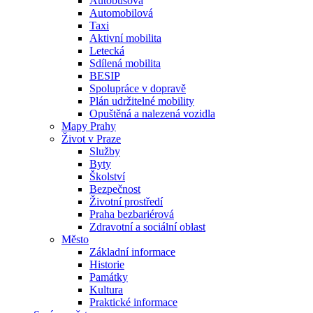
Autobusová
Automobilová
Taxi
Aktivní mobilita
Letecká
Sdílená mobilita
BESIP
Spolupráce v dopravě
Plán udržitelné mobility
Opuštěná a nalezená vozidla
Mapy Prahy
Život v Praze
Služby
Byty
Školství
Bezpečnost
Životní prostředí
Praha bezbariérová
Zdravotní a sociální oblast
Město
Základní informace
Historie
Památky
Kultura
Praktické informace