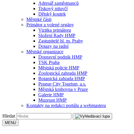
Adresář zaměstnanců
Tiskový mluvčí
Dětský koutek
Městské části
Primátor a volené orgány
Vizitka primátora
Složení Rady HMP
Zastupitelé hl. m. Prahy
Dotazy na radní
Městské organizace
Dopravní podnik HMP
TSK Praha
Městská policie HMP
Zoologická zahrada HMP
Botanická zahrada HMP
Prague City Tourism, a.s.
Městská knihovna v Praze
Galerie HMP
Muzeum HMP
Kontakty na redakci portálu a webmastera
Hledat
MENU