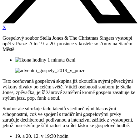
X
Gospelový soubor Stella Jones & The Christmas Singers vystoupí
opět v Praze. A to 19. a 20. prosince v kostele sv. Anny na Starém
Městě.
1 minuta čtení
Tato oceňovaná gospelová skupina již okouzlila svými pěveckými
výkony diváky po celém světě. Vůdčí osobností souboru je Stella
Jones, zpěvačka, jejíž žánrové zaměření kromě gospelu zasahuje ke
stylům jazz, pop, funk a soul.
Soubor ale sdružuje řadu talentů s jedinečnými hlasovými
schopnostmi, což ve spojení s tradičními gospelovými prvky
zaručuje dechberoucí podívanou a intenzivní zážitek z vystoupení,
jehož poselstvím je šířit radost a sdílet lásku ke gospelové hudbě.
19. a 20. 12. v 19:30 hodin