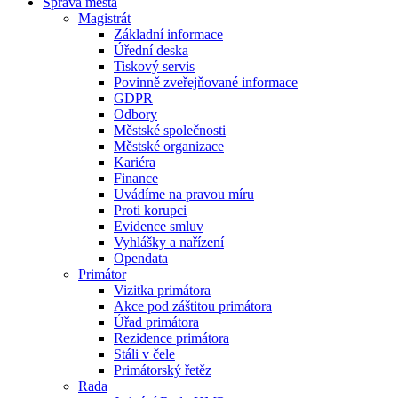
Správa města
Magistrát
Základní informace
Úřední deska
Tiskový servis
Povinně zveřejňované informace
GDPR
Odbory
Městské společnosti
Městské organizace
Kariéra
Finance
Uvádíme na pravou míru
Proti korupci
Evidence smluv
Vyhlášky a nařízení
Opendata
Primátor
Vizitka primátora
Akce pod záštitou primátora
Úřad primátora
Rezidence primátora
Stáli v čele
Primátorský řetěz
Rada