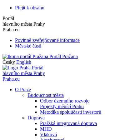
Přejít k obsahu
Portál
hlavního města Prahy
Praha.eu
Povinně zveřejňované informace
Městské části
Portál Pražana
Česky
English
Portál
hlavního města Prahy
Praha.eu
O Praze
Budoucnost města
Odbor územního rozvoje
Projekty měnící Prahu
Metodika spoluúčasti investorů
Doprava
Pražská integrovaná doprava
MHD
Vlaková