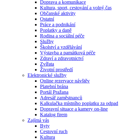
Doprava a komunikace
Kultura, sport, cestování a volný čas
Občanské aktivity
Ostatní
Práce a podnikání
Poplatky a daně
Rodina a sociální péče
Služby
Školství a vzdělávání
Výstavba a památková péče
Zdraví a zdravotnictví
Zvířata
Životní prostředí
Elektronické služby
Online rezervace návštěv
Platební brána
Portál Pražana
Adresář zaměstnanců
Kalkulačka místního poplatku za odpad
Dopravní situace a kamery on-line
Katalog firem
Zajímá vás
Byty
Cestovní ruch
Kultura