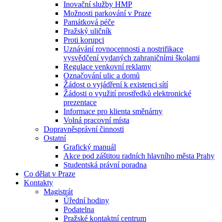
Inovační služby HMP
Možnosti parkování v Praze
Památková péče
Pražský uličník
Proti korupci
Uznávání rovnocennosti a nostrifikace
vysvědčení vydaných zahraničními školami
Regulace venkovní reklamy
Označování ulic a domů
Žádost o vyjádření k existenci sítí
Žádosti o využití prostředků elektronické
prezentace
Informace pro klienta směnárny
Volná pracovní místa
Dopravněsprávní činnosti
Ostatní
Grafický manuál
Akce pod záštitou radních hlavního města Prahy
Studentská právní poradna
Co dělat v Praze
Kontakty
Magistrát
Úřední hodiny
Podatelna
Pražské kontaktní centrum