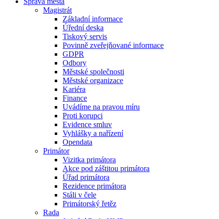
Správa města
Magistrát
Základní informace
Úřední deska
Tiskový servis
Povinně zveřejňované informace
GDPR
Odbory
Městské společnosti
Městské organizace
Kariéra
Finance
Uvádíme na pravou míru
Proti korupci
Evidence smluv
Vyhlášky a nařízení
Opendata
Primátor
Vizitka primátora
Akce pod záštitou primátora
Úřad primátora
Rezidence primátora
Stáli v čele
Primátorský řetěz
Rada