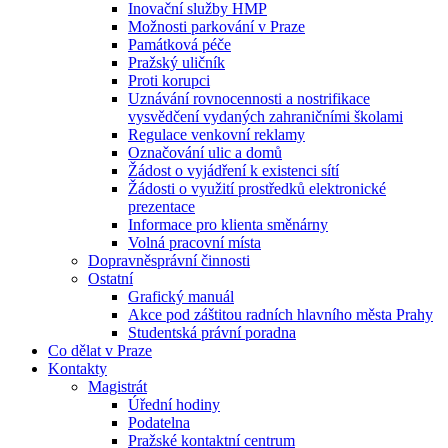
Inovační služby HMP
Možnosti parkování v Praze
Památková péče
Pražský uličník
Proti korupci
Uznávání rovnocennosti a nostrifikace
vysvědčení vydaných zahraničními školami
Regulace venkovní reklamy
Označování ulic a domů
Žádost o vyjádření k existenci sítí
Žádosti o využití prostředků elektronické
prezentace
Informace pro klienta směnárny
Volná pracovní místa
Dopravněsprávní činnosti
Ostatní
Grafický manuál
Akce pod záštitou radních hlavního města Prahy
Studentská právní poradna
Co dělat v Praze
Kontakty
Magistrát
Úřední hodiny
Podatelna
Pražské kontaktní centrum