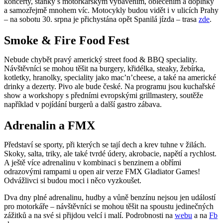
koncerty, stánky s motorkářským vybavením, oblečením a doplňky
a samozřejmě mnohem víc. Motocykly budou vidět i v ulicích Prahy
– na sobotu 30. srpna je přichystána opět Spanilá jízda – trasa
zde
.
Smoke & Fire Food Fest
Nebude chybět pravý americký street food & BBQ speciality.
Návštěvníci se mohou těšit na burgery, křidélka, steaky, žebírka,
kotletky, hranolky, speciality jako mac’n’cheese, a také na americké
drinky a dezerty. Pivo ale bude české. Na programu jsou kuchařské
show a workshopy s předními evropskými grillmastery, soutěže
například v pojídání burgerů a další gastro zábava.
Adrenalin a FMX
Představí se sporty, při kterých se tají dech a krev tuhne v žilách.
Skoky, salta, triky, ale také tvrdé údery, akrobacie, napětí a rychlost.
A ještě více adrenalinu v kombinaci s benzinem a obřími
odrazovými rampami u open air verze FMX Gladiator Games!
Odvážlivci si budou moci i něco vyzkoušet.
Dva dny plné adrenalinu, hudby a vůně benzínu nejsou jen událostí
pro motorkáře – návštěvníci se mohou těšit na spoustu jedinečných
zážitků a na své si přijdou velcí i malí. Podrobnosti na
webu
a na
Fb