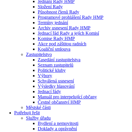
Jednání Rady HMP
Složení Rady
Působnost členů Rady
Programové prohlášení Rady HMP
Termíny jednání
Archiv usnesení Rady HMP
Jednací řád Rady a jejích Komisí
Komise Rady HMP
Akce pod záštitou radních
Koaliční smlouva
Zastupitelstvo
Zasedání zastupitelstva
Seznam zastupitelů
Politické kluby
Výbory
Schválená usnesení
Výsledky hlasování
Jednací řády
Manuál pro interpelující občany
Čestné občanství HMP
Městské části
Potřebuji řešit
Služby úřadu
Bydlení a nemovitosti
Doklady a oprávnění