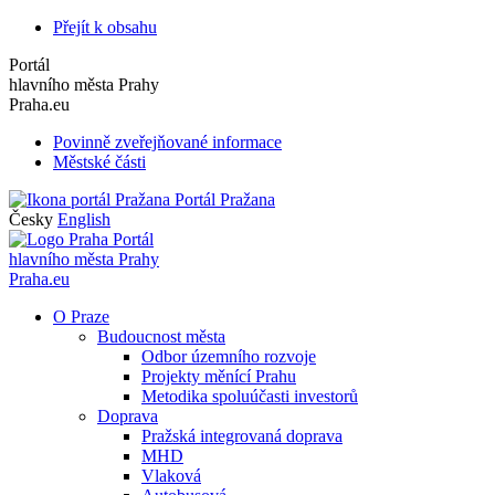
Přejít k obsahu
Portál
hlavního města Prahy
Praha.eu
Povinně zveřejňované informace
Městské části
Portál Pražana
Česky
English
Portál
hlavního města Prahy
Praha.eu
O Praze
Budoucnost města
Odbor územního rozvoje
Projekty měnící Prahu
Metodika spoluúčasti investorů
Doprava
Pražská integrovaná doprava
MHD
Vlaková