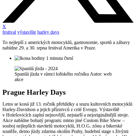
X
festival
výstavište
harley days
To nejlepší z amerických motocyklů, gastronomie, sportů a zábavy
nabídne 29. a 30. srpna festival Amerika v Praze.
1 minuta čtení
Spanilá jízda v rámci loňského ročníku Autor: web
akce
Prague Harley Days
Letos se koná již 13. ročník přehlídky a srazu kultovních motocyklů
Harley-Davidson a jejich příznivců z celé Evropy. Výstaviště
v Holešovicích zaplní nejnovější, nejstarší a nejoriginálnější stroje.
Akce nabídne bohatý program: mimo jiné Custom Bike Show –
souboj nejlepších stavitelů motocyklů, H.O.G. zónu a bikerské
soutěže, demo jízdy zdarma okolím Prahy, hudební stage s živými