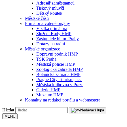
Adresář zaměstnanců
Tiskový mluvčí
Dětský koutek
Městské části
Primátor a volené orgány
Vizitka primátora
Složení Rady HMP
Zastupitelé hl. m. Prahy
Dotazy na radní
Městské organizace
Dopravní podnik HMP
TSK Praha
Městská policie HMP
Zoologická zahrada HMP
Botanická zahrada HMP
Prague City Tourism, a.s.
Městská knihovna v Praze
Galerie HMP
Muzeum HMP
Kontakty na redakci portálu a webmastera
Hledat
MENU