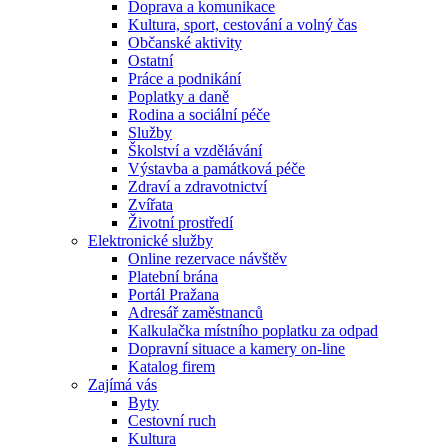
Doprava a komunikace
Kultura, sport, cestování a volný čas
Občanské aktivity
Ostatní
Práce a podnikání
Poplatky a daně
Rodina a sociální péče
Služby
Školství a vzdělávání
Výstavba a památková péče
Zdraví a zdravotnictví
Zvířata
Životní prostředí
Elektronické služby
Online rezervace návštěv
Platební brána
Portál Pražana
Adresář zaměstnanců
Kalkulačka místního poplatku za odpad
Dopravní situace a kamery on-line
Katalog firem
Zajímá vás
Byty
Cestovní ruch
Kultura