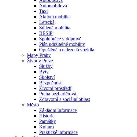
Autobusová
Automobilová
Taxi
Aktivní mobilita
Letecká
Sdílená mobilita
BESIP
Spolupráce v dopravě
Plán udržitelné mobility
Opuštěná a nalezená vozidla
Mapy Prahy
Život v Praze
Služby
Byty
Školství
Bezpečnost
Životní prostředí
Praha bezbariérová
Zdravotní a sociální oblast
Město
Základní informace
Historie
Památky
Kultura
Praktické informace