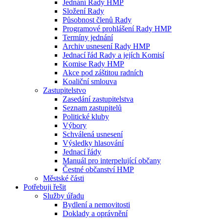
Jednání Rady HMP
Složení Rady
Působnost členů Rady
Programové prohlášení Rady HMP
Termíny jednání
Archiv usnesení Rady HMP
Jednací řád Rady a jejích Komisí
Komise Rady HMP
Akce pod záštitou radních
Koaliční smlouva
Zastupitelstvo
Zasedání zastupitelstva
Seznam zastupitelů
Politické kluby
Výbory
Schválená usnesení
Výsledky hlasování
Jednací řády
Manuál pro interpelující občany
Čestné občanství HMP
Městské části
Potřebuji řešit
Služby úřadu
Bydlení a nemovitosti
Doklady a oprávnění