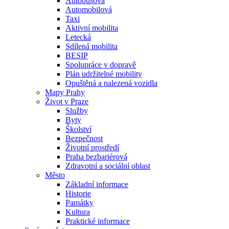
Autobusová
Automobilová
Taxi
Aktivní mobilita
Letecká
Sdílená mobilita
BESIP
Spolupráce v dopravě
Plán udržitelné mobility
Opuštěná a nalezená vozidla
Mapy Prahy
Život v Praze
Služby
Byty
Školství
Bezpečnost
Životní prostředí
Praha bezbariérová
Zdravotní a sociální oblast
Město
Základní informace
Historie
Památky
Kultura
Praktické informace