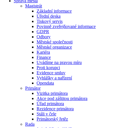
Správa města
Magistrát
Základní informace
Úřední deska
Tiskový servis
Povinně zveřejňované informace
GDPR
Odbory
Městské společnosti
Městské organizace
Kariéra
Finance
Uvádíme na pravou míru
Proti korupci
Evidence smluv
Vyhlášky a nařízení
Opendata
Primátor
Vizitka primátora
Akce pod záštitou primátora
Úřad primátora
Rezidence primátora
Stáli v čele
Primátorský řetěz
Rada