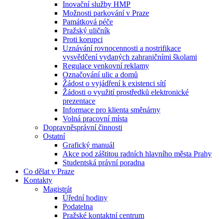
Inovační služby HMP
Možnosti parkování v Praze
Památková péče
Pražský uličník
Proti korupci
Uznávání rovnocennosti a nostrifikace
vysvědčení vydaných zahraničními školami
Regulace venkovní reklamy
Označování ulic a domů
Žádost o vyjádření k existenci sítí
Žádosti o využití prostředků elektronické
prezentace
Informace pro klienta směnárny
Volná pracovní místa
Dopravněsprávní činnosti
Ostatní
Grafický manuál
Akce pod záštitou radních hlavního města Prahy
Studentská právní poradna
Co dělat v Praze
Kontakty
Magistrát
Úřední hodiny
Podatelna
Pražské kontaktní centrum