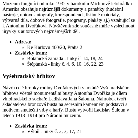
Muzeum fungující od roku 1932 v barokním Michnově letohrádku
Amerika obsahuje nejrůznější dokumenty a památky (hudební
nástroje, notové autografy, korespondenci, listinné materiály,
výtvarná díla, dobové fotografie, programy, plakáty aj.) vztahující se
k Antonínu Dvořákovi. Návštěvník zde současně může vyslechnout
úryvky z autorových nejznámějších děl.
Adresa:
Ke Karlovu 460/20, Praha 2
Zastávky tram:
Botanická zahrada - linky č. 14, 18, 24
Štěpánská - linky č. 4, 6, 10, 16, 22, 23
Vyšehradský hřbitov
Návrh celé hrobky rodiny Dvořákových v arkádě Vyšehradského
hřbitova včetně monumentální busty Antonína Dvořáka je dílem
vinohradského sochaře Ladislava Jana Šalouna. Náhrobek tvoří
skladatelova bronzová busta na secesním kamenném podstavci s
motivem smuteční vrby a harfy. Bustu vytvořil Ladislav Šaloun v
letech 1913–1914 pro Národní muzeum.
Zastávka tram:
Výtoň - linky č. 2, 3, 17, 21