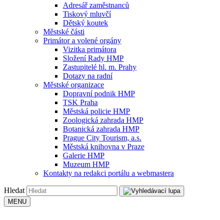
Adresář zaměstnanců
Tiskový mluvčí
Dětský koutek
Městské části
Primátor a volené orgány
Vizitka primátora
Složení Rady HMP
Zastupitelé hl. m. Prahy
Dotazy na radní
Městské organizace
Dopravní podnik HMP
TSK Praha
Městská policie HMP
Zoologická zahrada HMP
Botanická zahrada HMP
Prague City Tourism, a.s.
Městská knihovna v Praze
Galerie HMP
Muzeum HMP
Kontakty na redakci portálu a webmastera
Hledat
MENU