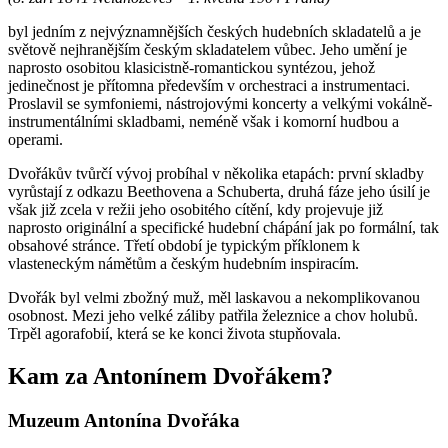
byl jedním z nejvýznamnějších českých hudebních skladatelů a je
světově nejhranějším českým skladatelem vůbec. Jeho umění je
naprosto osobitou klasicistně-romantickou syntézou, jehož
jedinečnost je přítomna především v orchestraci a instrumentaci.
Proslavil se symfoniemi, nástrojovými koncerty a velkými vokálně-
instrumentálními skladbami, neméně však i komorní hudbou a
operami.
Dvořákův tvůrčí vývoj probíhal v několika etapách: první skladby
vyrůstají z odkazu Beethovena a Schuberta, druhá fáze jeho úsilí je
však již zcela v režii jeho osobitého cítění, kdy projevuje již
naprosto originální a specifické hudební chápání jak po formální, tak
obsahové stránce. Třetí období je typickým příklonem k
vlasteneckým námětům a českým hudebním inspiracím.
Dvořák byl velmi zbožný muž, měl laskavou a nekomplikovanou
osobnost. Mezi jeho velké záliby patřila železnice a chov holubů.
Trpěl agorafobií, která se ke konci života stupňovala.
Kam za Antonínem Dvořákem?
Muzeum Antonína Dvořáka