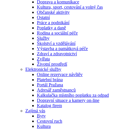
Doprava a komunikace
Kultura, sport, cestování a volný čas
Občanské aktivity
Ostatní
Práce a podnikání
Poplatky a daně
Rodina a sociální péče
Služby
Školství a vzdělávání
Výstavba a památková péče
Zdraví a zdravotnictví
Zvířata
Životní prostředí
Elektronické služby
Online rezervace návštěv
Platební brána
Portál Pražana
Adresář zaměstnanců
Kalkulačka místního poplatku za odpad
Dopravní situace a kamery on-line
Katalog firem
Zajímá vás
Byty
Cestovní ruch
Kultura