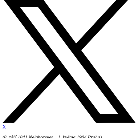
X
(8. září 1841 Nelahozeves – 1. května 1904 Praha)