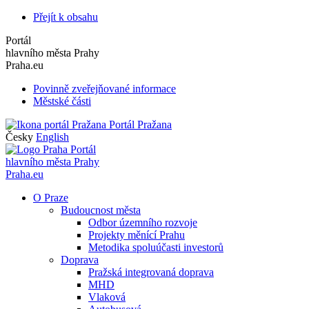
Přejít k obsahu
Portál
hlavního města Prahy
Praha.eu
Povinně zveřejňované informace
Městské části
Portál Pražana
Česky
English
Portál
hlavního města Prahy
Praha.eu
O Praze
Budoucnost města
Odbor územního rozvoje
Projekty měnící Prahu
Metodika spoluúčasti investorů
Doprava
Pražská integrovaná doprava
MHD
Vlaková