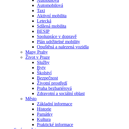
Autobusová
Automobilová
Taxi
Aktivní mobilita
Letecká
Sdílená mobilita
BESIP
Spolupráce v dopravě
Plán udržitelné mobility
Opuštěná a nalezená vozidla
Mapy Prahy
Život v Praze
Služby
Byty
Školství
Bezpečnost
Životní prostředí
Praha bezbariérová
Zdravotní a sociální oblast
Město
Základní informace
Historie
Památky
Kultura
Praktické informace