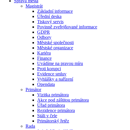
Správa města
Magistrát
Základní informace
Úřední deska
Tiskový servis
Povinně zveřejňované informace
GDPR
Odbory
Městské společnosti
Městské organizace
Kariéra
Finance
Uvádíme na pravou míru
Proti korupci
Evidence smluv
Vyhlášky a nařízení
Opendata
Primátor
Vizitka primátora
Akce pod záštitou primátora
Úřad primátora
Rezidence primátora
Stáli v čele
Primátorský řetěz
Rada