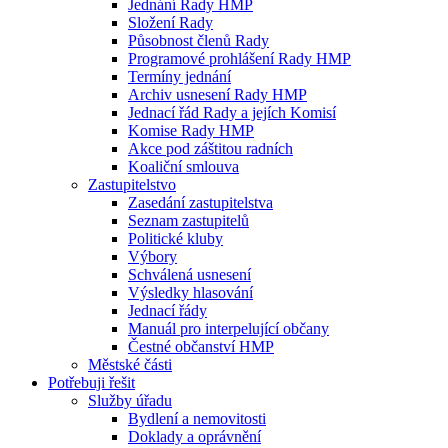
Jednání Rady HMP
Složení Rady
Působnost členů Rady
Programové prohlášení Rady HMP
Termíny jednání
Archiv usnesení Rady HMP
Jednací řád Rady a jejích Komisí
Komise Rady HMP
Akce pod záštitou radních
Koaliční smlouva
Zastupitelstvo
Zasedání zastupitelstva
Seznam zastupitelů
Politické kluby
Výbory
Schválená usnesení
Výsledky hlasování
Jednací řády
Manuál pro interpelující občany
Čestné občanství HMP
Městské části
Potřebuji řešit
Služby úřadu
Bydlení a nemovitosti
Doklady a oprávnění