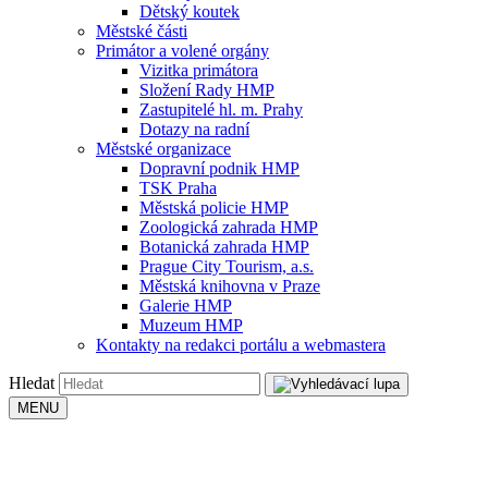
Dětský koutek
Městské části
Primátor a volené orgány
Vizitka primátora
Složení Rady HMP
Zastupitelé hl. m. Prahy
Dotazy na radní
Městské organizace
Dopravní podnik HMP
TSK Praha
Městská policie HMP
Zoologická zahrada HMP
Botanická zahrada HMP
Prague City Tourism, a.s.
Městská knihovna v Praze
Galerie HMP
Muzeum HMP
Kontakty na redakci portálu a webmastera
Hledat
MENU