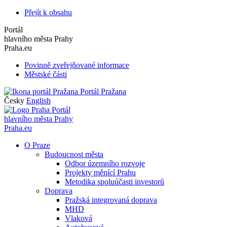
Přejít k obsahu
Portál
hlavního města Prahy
Praha.eu
Povinně zveřejňované informace
Městské části
Portál Pražana
Česky
English
Portál
hlavního města Prahy
Praha.eu
O Praze
Budoucnost města
Odbor územního rozvoje
Projekty měnící Prahu
Metodika spoluúčasti investorů
Doprava
Pražská integrovaná doprava
MHD
Vlaková