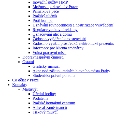
Inovační služby HMP
Možnosti parkování v Praze
Památková péče
Pražský uličník
Proti korupci
Uznávání rovnocennosti a nostrifikace vysvědčen
Regulace venkovní reklamy
Označování ulic a domů
Žádost o vyjádření k existenci sítí
Žádosti o využití prostředků elektronické prezenta
Informace pro klienta směnárny
Volná pracovní místa
Dopravněsprávní činnosti
Ostatní
Grafický manuál
Akce pod záštitou radních hlavního města Prahy
Studentská právní poradna
Co dělat v Praze
Kontakty
Magistrát
Úřední hodiny
Podatelna
Pražské kontaktní centrum
Adresář zaměstnanců
Tiskový mluvčí