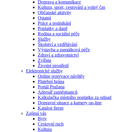
Doprava a komunikace
Kultura, sport, cestování a volný čas
Občanské aktivity
Ostatní
Práce a podnikání
Poplatky a daně
Rodina a sociální péče
Služby
Školství a vzdělávání
Výstavba a památková péče
Zdraví a zdravotnictví
Zvířata
Životní prostředí
Elektronické služby
Online rezervace návštěv
Platební brána
Portál Pražana
Adresář zaměstnanců
Kalkulačka místního poplatku za odpad
Dopravní situace a kamery on-line
Katalog firem
Zajímá vás
Byty
Cestovní ruch
Kultura