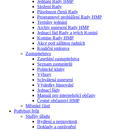
Jednání Rady HMP
Složení Rady
Působnost členů Rady
Programové prohlášení Rady HMP
Termíny jednání
Archiv usnesení Rady HMP
Jednací řád Rady a jejích Komisí
Komise Rady HMP
Akce pod záštitou radních
Koaliční smlouva
Zastupitelstvo
Zasedání zastupitelstva
Seznam zastupitelů
Politické kluby
Výbory
Schválená usnesení
Výsledky hlasování
Jednací řády
Manuál pro interpelující občany
Čestné občanství HMP
Městské části
Potřebuji řešit
Služby úřadu
Bydlení a nemovitosti
Doklady a oprávnění