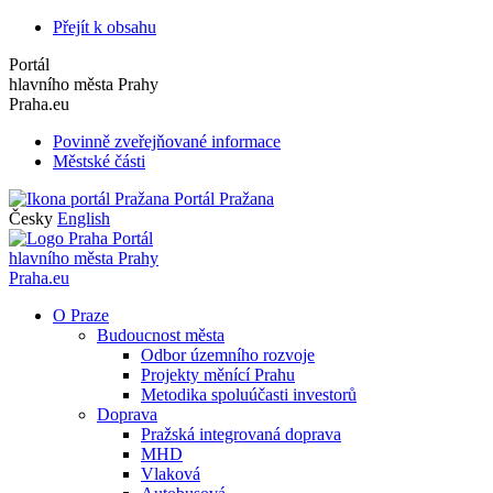
Přejít k obsahu
Portál
hlavního města Prahy
Praha.eu
Povinně zveřejňované informace
Městské části
Portál Pražana
Česky
English
Portál
hlavního města Prahy
Praha.eu
O Praze
Budoucnost města
Odbor územního rozvoje
Projekty měnící Prahu
Metodika spoluúčasti investorů
Doprava
Pražská integrovaná doprava
MHD
Vlaková