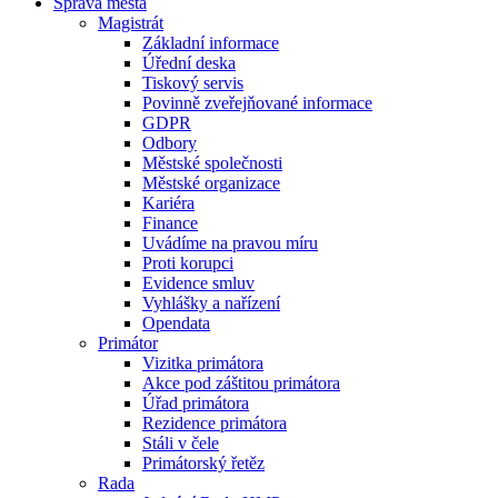
Správa města
Magistrát
Základní informace
Úřední deska
Tiskový servis
Povinně zveřejňované informace
GDPR
Odbory
Městské společnosti
Městské organizace
Kariéra
Finance
Uvádíme na pravou míru
Proti korupci
Evidence smluv
Vyhlášky a nařízení
Opendata
Primátor
Vizitka primátora
Akce pod záštitou primátora
Úřad primátora
Rezidence primátora
Stáli v čele
Primátorský řetěz
Rada