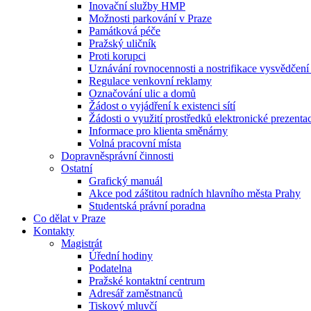
Inovační služby HMP
Možnosti parkování v Praze
Památková péče
Pražský uličník
Proti korupci
Uznávání rovnocennosti a nostrifikace vysvědčen
Regulace venkovní reklamy
Označování ulic a domů
Žádost o vyjádření k existenci sítí
Žádosti o využití prostředků elektronické prezenta
Informace pro klienta směnárny
Volná pracovní místa
Dopravněsprávní činnosti
Ostatní
Grafický manuál
Akce pod záštitou radních hlavního města Prahy
Studentská právní poradna
Co dělat v Praze
Kontakty
Magistrát
Úřední hodiny
Podatelna
Pražské kontaktní centrum
Adresář zaměstnanců
Tiskový mluvčí