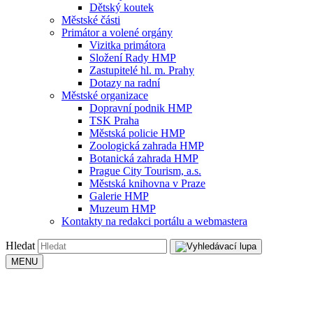
Dětský koutek
Městské části
Primátor a volené orgány
Vizitka primátora
Složení Rady HMP
Zastupitelé hl. m. Prahy
Dotazy na radní
Městské organizace
Dopravní podnik HMP
TSK Praha
Městská policie HMP
Zoologická zahrada HMP
Botanická zahrada HMP
Prague City Tourism, a.s.
Městská knihovna v Praze
Galerie HMP
Muzeum HMP
Kontakty na redakci portálu a webmastera
Hledat
MENU