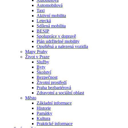
Autobusová
Automobilová
Taxi
Aktivní mobilita
Letecká
Sdílená mobilita
BESIP
Spolupráce v dopravě
Plán udržitelné mobility
Opuštěná a nalezená vozidla
Mapy Prahy
Život v Praze
Služby
Byty
Školství
Bezpečnost
Životní prostředí
Praha bezbariérová
Zdravotní a sociální oblast
Město
Základní informace
Historie
Památky
Kultura
Praktické informace