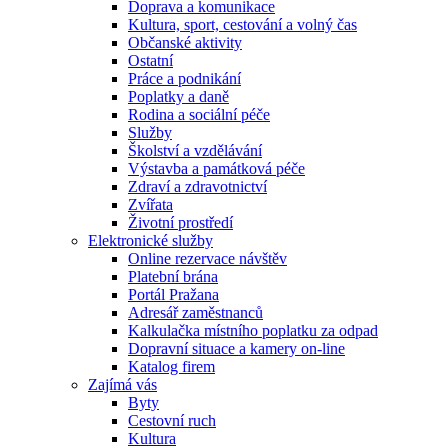
Doprava a komunikace
Kultura, sport, cestování a volný čas
Občanské aktivity
Ostatní
Práce a podnikání
Poplatky a daně
Rodina a sociální péče
Služby
Školství a vzdělávání
Výstavba a památková péče
Zdraví a zdravotnictví
Zvířata
Životní prostředí
Elektronické služby
Online rezervace návštěv
Platební brána
Portál Pražana
Adresář zaměstnanců
Kalkulačka místního poplatku za odpad
Dopravní situace a kamery on-line
Katalog firem
Zajímá vás
Byty
Cestovní ruch
Kultura