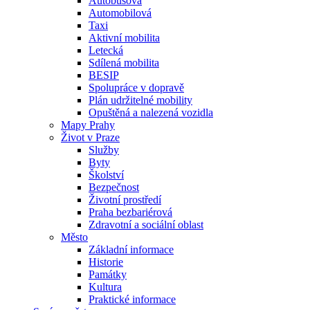
Autobusová
Automobilová
Taxi
Aktivní mobilita
Letecká
Sdílená mobilita
BESIP
Spolupráce v dopravě
Plán udržitelné mobility
Opuštěná a nalezená vozidla
Mapy Prahy
Život v Praze
Služby
Byty
Školství
Bezpečnost
Životní prostředí
Praha bezbariérová
Zdravotní a sociální oblast
Město
Základní informace
Historie
Památky
Kultura
Praktické informace