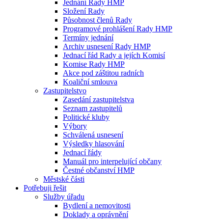
Jednání Rady HMP
Složení Rady
Působnost členů Rady
Programové prohlášení Rady HMP
Termíny jednání
Archiv usnesení Rady HMP
Jednací řád Rady a jejích Komisí
Komise Rady HMP
Akce pod záštitou radních
Koaliční smlouva
Zastupitelstvo
Zasedání zastupitelstva
Seznam zastupitelů
Politické kluby
Výbory
Schválená usnesení
Výsledky hlasování
Jednací řády
Manuál pro interpelující občany
Čestné občanství HMP
Městské části
Potřebuji řešit
Služby úřadu
Bydlení a nemovitosti
Doklady a oprávnění