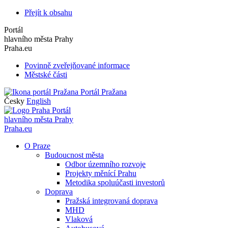
Přejít k obsahu
Portál
hlavního města Prahy
Praha.eu
Povinně zveřejňované informace
Městské části
Portál Pražana
Česky
English
Portál
hlavního města Prahy
Praha.eu
O Praze
Budoucnost města
Odbor územního rozvoje
Projekty měnící Prahu
Metodika spoluúčasti investorů
Doprava
Pražská integrovaná doprava
MHD
Vlaková