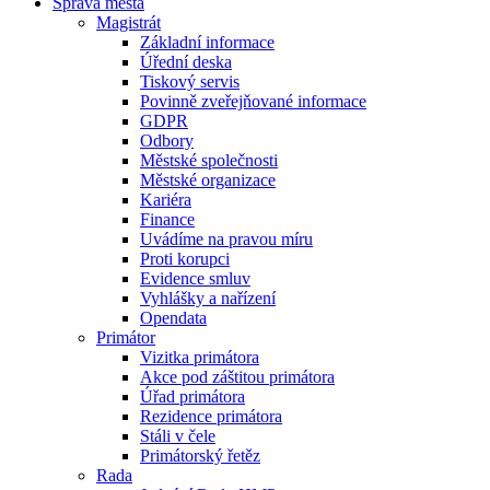
Správa města
Magistrát
Základní informace
Úřední deska
Tiskový servis
Povinně zveřejňované informace
GDPR
Odbory
Městské společnosti
Městské organizace
Kariéra
Finance
Uvádíme na pravou míru
Proti korupci
Evidence smluv
Vyhlášky a nařízení
Opendata
Primátor
Vizitka primátora
Akce pod záštitou primátora
Úřad primátora
Rezidence primátora
Stáli v čele
Primátorský řetěz
Rada