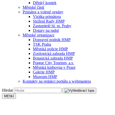
Dětský koutek
Městské části
Primátor a volené orgány
Vizitka primátora
Složení Rady HMP
Zastupitelé hl. m. Prahy
Dotazy na radní
Městské organizace
Dopravní podnik HMP
TSK Praha
Městská policie HMP
Zoologická zahrada HMP
Botanická zahrada HMP
Prague City Tourism, a.s.
Městská knihovna v Praze
Galerie HMP
Muzeum HMP
Kontakty na redakci portálu a webmastera
Hledat
MENU