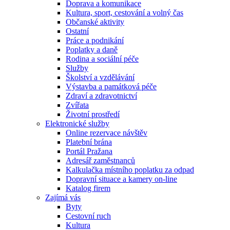
Doprava a komunikace
Kultura, sport, cestování a volný čas
Občanské aktivity
Ostatní
Práce a podnikání
Poplatky a daně
Rodina a sociální péče
Služby
Školství a vzdělávání
Výstavba a památková péče
Zdraví a zdravotnictví
Zvířata
Životní prostředí
Elektronické služby
Online rezervace návštěv
Platební brána
Portál Pražana
Adresář zaměstnanců
Kalkulačka místního poplatku za odpad
Dopravní situace a kamery on-line
Katalog firem
Zajímá vás
Byty
Cestovní ruch
Kultura