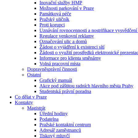
Inovační služby HMP
Možnosti parkování v Praze
Památková péče
Pražský uličník
Proti korupci
Uznávání rovnocennosti a nostrifikace vysvědčen
Regulace venkovní reklamy
Označování ulic a domů
Žádost o vyjádření k existenci sítí
Žádosti o využití prostředků elektronické prezenta
Informace pro klienta směnárny
Volná pracovní místa
Dopravněsprávní činnosti
Ostatní
Grafický manuál
Akce pod záštitou radních hlavního města Prahy
Studentská právní poradna
Co dělat v Praze
Kontakty
Magistrát
Úřední hodiny
Podatelna
Pražské kontaktní centrum
Adresář zaměstnanců
Tiskový mluvčí