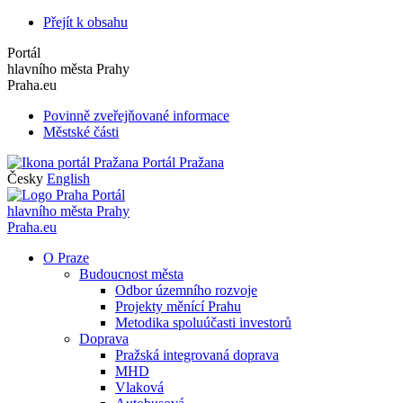
Přejít k obsahu
Portál
hlavního města Prahy
Praha.eu
Povinně zveřejňované informace
Městské části
Portál Pražana
Česky
English
Portál
hlavního města Prahy
Praha.eu
O Praze
Budoucnost města
Odbor územního rozvoje
Projekty měnící Prahu
Metodika spoluúčasti investorů
Doprava
Pražská integrovaná doprava
MHD
Vlaková