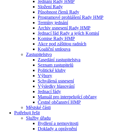
Jednání Rady HMP
Složení Rady
Působnost členů Rady
Programové prohlášení Rady HMP
Termíny jednání
Archiv usnesení Rady HMP
Jednací řád Rady a jejích Komisí
Komise Rady HMP
Akce pod záštitou radních
Koaliční smlouva
Zastupitelstvo
Zasedání zastupitelstva
Seznam zastupitelů
Politické kluby
Výbory
Schválená usnesení
Výsledky hlasování
Jednací řády
Manuál pro interpelující občany
Čestné občanství HMP
Městské části
Potřebuji řešit
Služby úřadu
Bydlení a nemovitosti
Doklady a oprávnění