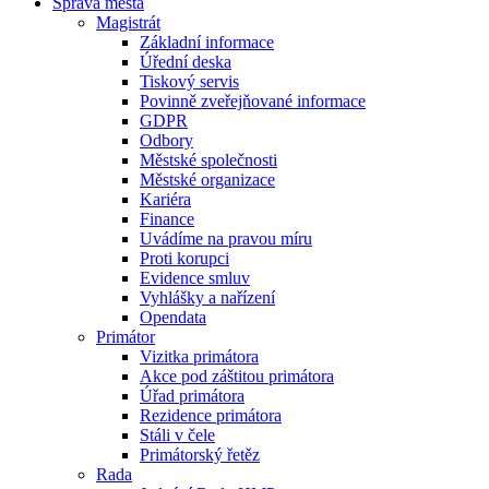
Správa města
Magistrát
Základní informace
Úřední deska
Tiskový servis
Povinně zveřejňované informace
GDPR
Odbory
Městské společnosti
Městské organizace
Kariéra
Finance
Uvádíme na pravou míru
Proti korupci
Evidence smluv
Vyhlášky a nařízení
Opendata
Primátor
Vizitka primátora
Akce pod záštitou primátora
Úřad primátora
Rezidence primátora
Stáli v čele
Primátorský řetěz
Rada