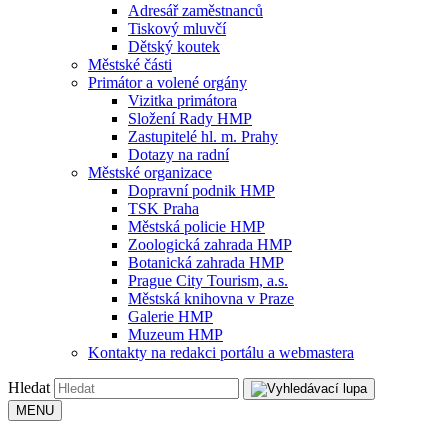
Adresář zaměstnanců
Tiskový mluvčí
Dětský koutek
Městské části
Primátor a volené orgány
Vizitka primátora
Složení Rady HMP
Zastupitelé hl. m. Prahy
Dotazy na radní
Městské organizace
Dopravní podnik HMP
TSK Praha
Městská policie HMP
Zoologická zahrada HMP
Botanická zahrada HMP
Prague City Tourism, a.s.
Městská knihovna v Praze
Galerie HMP
Muzeum HMP
Kontakty na redakci portálu a webmastera
Hledat
MENU