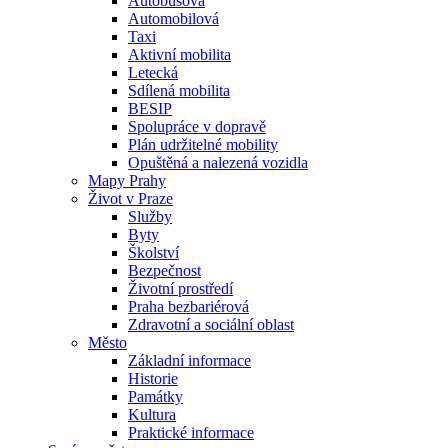
Autobusová
Automobilová
Taxi
Aktivní mobilita
Letecká
Sdílená mobilita
BESIP
Spolupráce v dopravě
Plán udržitelné mobility
Opuštěná a nalezená vozidla
Mapy Prahy
Život v Praze
Služby
Byty
Školství
Bezpečnost
Životní prostředí
Praha bezbariérová
Zdravotní a sociální oblast
Město
Základní informace
Historie
Památky
Kultura
Praktické informace