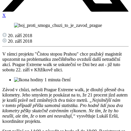
X
20. září 2018
20. září 2018
V rámci projektu "Čistou stopou Prahou" chce pražský magistrát
upozornit na problematiku znečištěného ovzduší další netradiční
akcí. Prague Extreme walk se uskuteční ve Dni bez aut - již tuto
sobotu 22. září v Křižíkově ulici.
1 minuta čtení
Závod v chůzi, neboli Prague Extreme walk, je dlouhý přesně dva
kilometry. Jeho smyslem je poukázat na to, že 21 procent jízd autem
je kratší právě než zmíněných dva tisíce metrů.
„Nejsilnější nám
v tomto případě přišla samotná statistika. Pro hodně lidí jsou dva
kilometry pěšky skutečně extrémním výkonem. Ne tím, že by ho
neušli, ale tím, že o tom ani neuvažují,“
vysvětluje Lukáš Eršil,
koordinátor projektu.