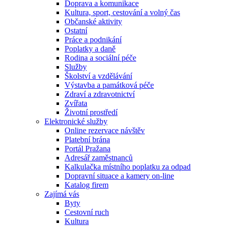
Doprava a komunikace
Kultura, sport, cestování a volný čas
Občanské aktivity
Ostatní
Práce a podnikání
Poplatky a daně
Rodina a sociální péče
Služby
Školství a vzdělávání
Výstavba a památková péče
Zdraví a zdravotnictví
Zvířata
Životní prostředí
Elektronické služby
Online rezervace návštěv
Platební brána
Portál Pražana
Adresář zaměstnanců
Kalkulačka místního poplatku za odpad
Dopravní situace a kamery on-line
Katalog firem
Zajímá vás
Byty
Cestovní ruch
Kultura