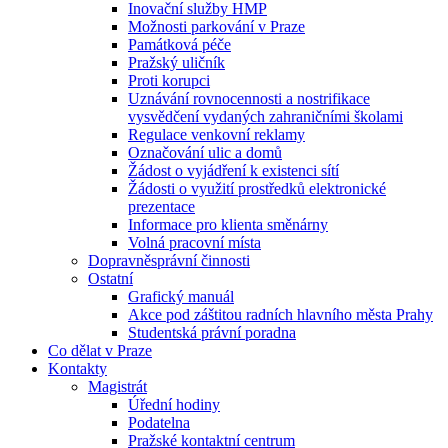
Inovační služby HMP
Možnosti parkování v Praze
Památková péče
Pražský uličník
Proti korupci
Uznávání rovnocennosti a nostrifikace
vysvědčení vydaných zahraničními školami
Regulace venkovní reklamy
Označování ulic a domů
Žádost o vyjádření k existenci sítí
Žádosti o využití prostředků elektronické
prezentace
Informace pro klienta směnárny
Volná pracovní místa
Dopravněsprávní činnosti
Ostatní
Grafický manuál
Akce pod záštitou radních hlavního města Prahy
Studentská právní poradna
Co dělat v Praze
Kontakty
Magistrát
Úřední hodiny
Podatelna
Pražské kontaktní centrum