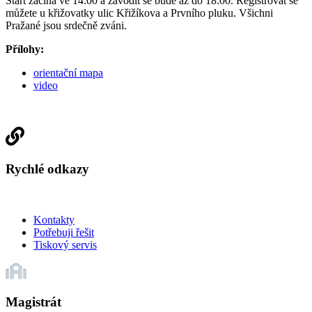
Start začíná ve 14:00 a závodit se bude až do 18:00. Registrovat se
můžete u křižovatky ulic Křižíkova a Prvního pluku. Všichni
Pražané jsou srdečně zváni.
Přílohy:
orientační mapa
video
Rychlé odkazy
Kontakty
Potřebuji řešit
Tiskový servis
Magistrát