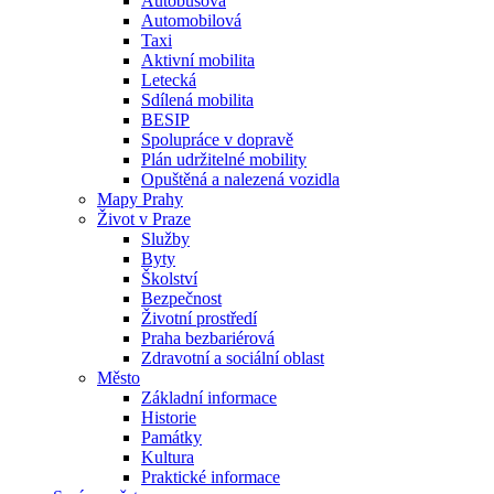
Autobusová
Automobilová
Taxi
Aktivní mobilita
Letecká
Sdílená mobilita
BESIP
Spolupráce v dopravě
Plán udržitelné mobility
Opuštěná a nalezená vozidla
Mapy Prahy
Život v Praze
Služby
Byty
Školství
Bezpečnost
Životní prostředí
Praha bezbariérová
Zdravotní a sociální oblast
Město
Základní informace
Historie
Památky
Kultura
Praktické informace