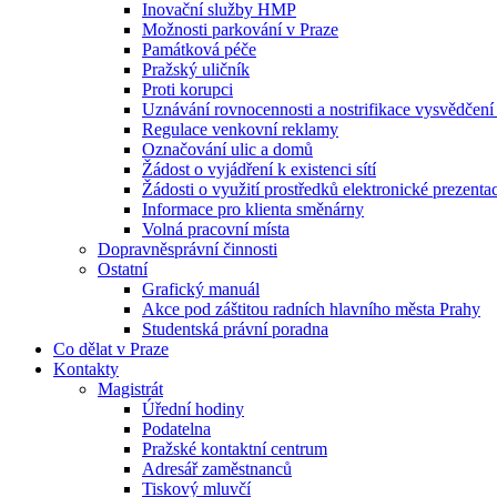
Inovační služby HMP
Možnosti parkování v Praze
Památková péče
Pražský uličník
Proti korupci
Uznávání rovnocennosti a nostrifikace vysvědčen
Regulace venkovní reklamy
Označování ulic a domů
Žádost o vyjádření k existenci sítí
Žádosti o využití prostředků elektronické prezenta
Informace pro klienta směnárny
Volná pracovní místa
Dopravněsprávní činnosti
Ostatní
Grafický manuál
Akce pod záštitou radních hlavního města Prahy
Studentská právní poradna
Co dělat v Praze
Kontakty
Magistrát
Úřední hodiny
Podatelna
Pražské kontaktní centrum
Adresář zaměstnanců
Tiskový mluvčí