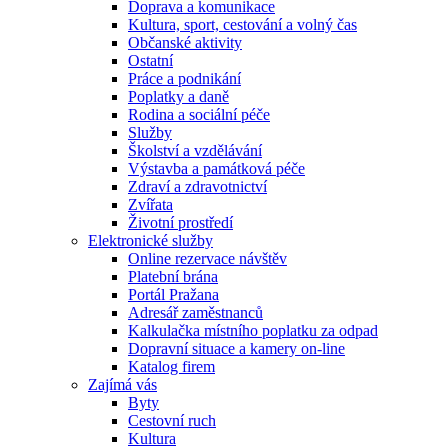
Doprava a komunikace
Kultura, sport, cestování a volný čas
Občanské aktivity
Ostatní
Práce a podnikání
Poplatky a daně
Rodina a sociální péče
Služby
Školství a vzdělávání
Výstavba a památková péče
Zdraví a zdravotnictví
Zvířata
Životní prostředí
Elektronické služby
Online rezervace návštěv
Platební brána
Portál Pražana
Adresář zaměstnanců
Kalkulačka místního poplatku za odpad
Dopravní situace a kamery on-line
Katalog firem
Zajímá vás
Byty
Cestovní ruch
Kultura