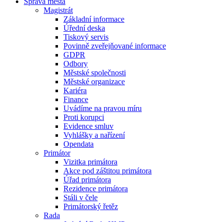
Správa města
Magistrát
Základní informace
Úřední deska
Tiskový servis
Povinně zveřejňované informace
GDPR
Odbory
Městské společnosti
Městské organizace
Kariéra
Finance
Uvádíme na pravou míru
Proti korupci
Evidence smluv
Vyhlášky a nařízení
Opendata
Primátor
Vizitka primátora
Akce pod záštitou primátora
Úřad primátora
Rezidence primátora
Stáli v čele
Primátorský řetěz
Rada