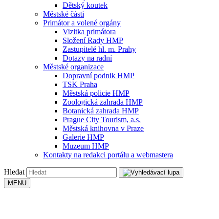
Dětský koutek
Městské části
Primátor a volené orgány
Vizitka primátora
Složení Rady HMP
Zastupitelé hl. m. Prahy
Dotazy na radní
Městské organizace
Dopravní podnik HMP
TSK Praha
Městská policie HMP
Zoologická zahrada HMP
Botanická zahrada HMP
Prague City Tourism, a.s.
Městská knihovna v Praze
Galerie HMP
Muzeum HMP
Kontakty na redakci portálu a webmastera
Hledat
MENU