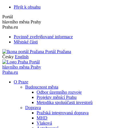
Přejít k obsahu
Portál
hlavního města Prahy
Praha.eu
Povinně zveřejňované informace
Městské části
Portál Pražana
Česky
English
Portál
hlavního města Prahy
Praha.eu
O Praze
Budoucnost města
Odbor územního rozvoje
Projekty měnící Prahu
Metodika spoluúčasti investorů
Doprava
Pražská integrovaná doprava
MHD
Vlaková