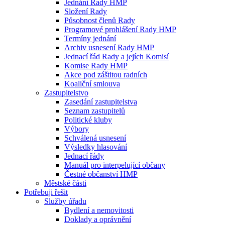
Jednání Rady HMP
Složení Rady
Působnost členů Rady
Programové prohlášení Rady HMP
Termíny jednání
Archiv usnesení Rady HMP
Jednací řád Rady a jejích Komisí
Komise Rady HMP
Akce pod záštitou radních
Koaliční smlouva
Zastupitelstvo
Zasedání zastupitelstva
Seznam zastupitelů
Politické kluby
Výbory
Schválená usnesení
Výsledky hlasování
Jednací řády
Manuál pro interpelující občany
Čestné občanství HMP
Městské části
Potřebuji řešit
Služby úřadu
Bydlení a nemovitosti
Doklady a oprávnění