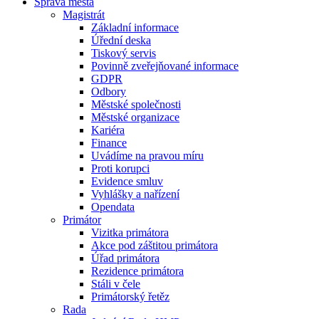
Správa města
Magistrát
Základní informace
Úřední deska
Tiskový servis
Povinně zveřejňované informace
GDPR
Odbory
Městské společnosti
Městské organizace
Kariéra
Finance
Uvádíme na pravou míru
Proti korupci
Evidence smluv
Vyhlášky a nařízení
Opendata
Primátor
Vizitka primátora
Akce pod záštitou primátora
Úřad primátora
Rezidence primátora
Stáli v čele
Primátorský řetěz
Rada