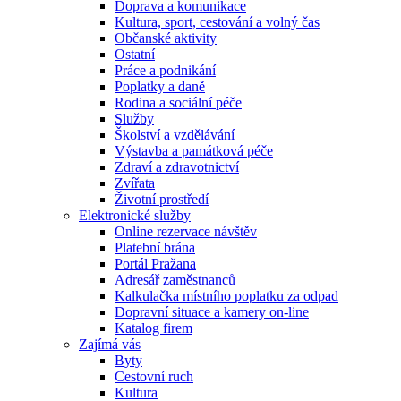
Doprava a komunikace
Kultura, sport, cestování a volný čas
Občanské aktivity
Ostatní
Práce a podnikání
Poplatky a daně
Rodina a sociální péče
Služby
Školství a vzdělávání
Výstavba a památková péče
Zdraví a zdravotnictví
Zvířata
Životní prostředí
Elektronické služby
Online rezervace návštěv
Platební brána
Portál Pražana
Adresář zaměstnanců
Kalkulačka místního poplatku za odpad
Dopravní situace a kamery on-line
Katalog firem
Zajímá vás
Byty
Cestovní ruch
Kultura