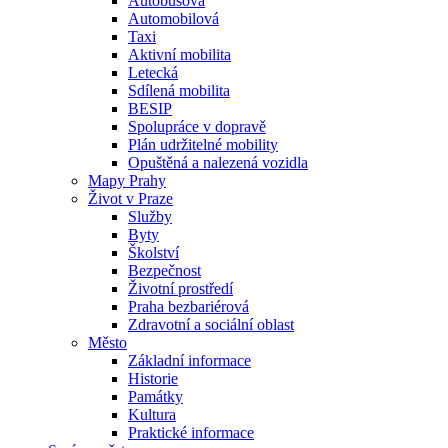
Autobusová
Automobilová
Taxi
Aktivní mobilita
Letecká
Sdílená mobilita
BESIP
Spolupráce v dopravě
Plán udržitelné mobility
Opuštěná a nalezená vozidla
Mapy Prahy
Život v Praze
Služby
Byty
Školství
Bezpečnost
Životní prostředí
Praha bezbariérová
Zdravotní a sociální oblast
Město
Základní informace
Historie
Památky
Kultura
Praktické informace