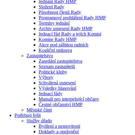
Jednání Rady HMP
Složení Rady
Působnost členů Rady
Programové prohlášení Rady HMP
Termíny jednání
Archiv usnesení Rady HMP
Jednací řád Rady a jejích Komisí
Komise Rady HMP
Akce pod záštitou radních
Koaliční smlouva
Zastupitelstvo
Zasedání zastupitelstva
Seznam zastupitelů
Politické kluby
Výbory
Schválená usnesení
Výsledky hlasování
Jednací řády
Manuál pro interpelující občany
Čestné občanství HMP
Městské části
Potřebuji řešit
Služby úřadu
Bydlení a nemovitosti
Doklady a oprávnění