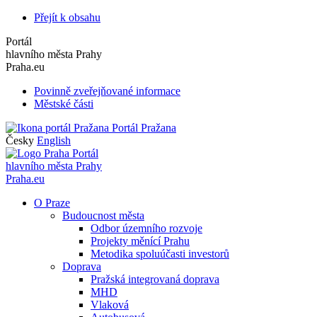
Přejít k obsahu
Portál
hlavního města Prahy
Praha.eu
Povinně zveřejňované informace
Městské části
Portál Pražana
Česky
English
Portál
hlavního města Prahy
Praha.eu
O Praze
Budoucnost města
Odbor územního rozvoje
Projekty měnící Prahu
Metodika spoluúčasti investorů
Doprava
Pražská integrovaná doprava
MHD
Vlaková