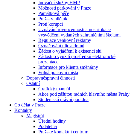
Inovační služby HMP
Možnosti parkování v Praze
Památková péče
Pražský uličník
Proti korupci
Uznávání rovnocennosti a nostrifikace
vysvědčení vydaných zahraničními školami
Regulace venkovní reklamy
Označování ulic a domů
Žádost o vyjádření k existenci sítí
Žádosti o využití prostředků elektronické
prezentace
Informace pro klienta směnárny
Volná pracovní místa
Dopravněsprávní činnosti
Ostatní
Grafický manuál
Akce pod záštitou radních hlavního města Prahy
Studentská právní poradna
Co dělat v Praze
Kontakty
Magistrát
Úřední hodiny
Podatelna
Pražské kontaktní centrum