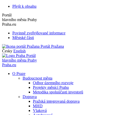
Přejít k obsahu
Portál
hlavního města Prahy
Praha.eu
Povinně zveřejňované informace
Městské části
Portál Pražana
Česky
English
Portál
hlavního města Prahy
Praha.eu
O Praze
Budoucnost města
Odbor územního rozvoje
Projekty měnící Prahu
Metodika spoluúčasti investorů
Doprava
Pražská integrovaná doprava
MHD
Vlaková