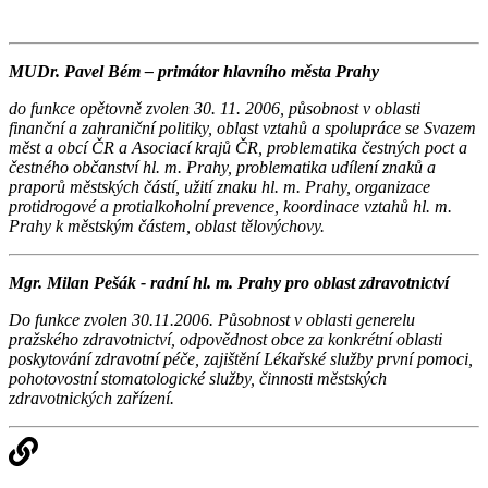
MUDr. Pavel Bém – primátor hlavního města Prahy
do funkce opětovně zvolen 30. 11. 2006, působnost v oblasti
finanční a zahraniční politiky, oblast vztahů a spolupráce se Svazem
měst a obcí ČR a Asociací krajů ČR, problematika čestných poct a
čestného občanství hl. m. Prahy, problematika udílení znaků a
praporů městských částí, užití znaku hl. m. Prahy, organizace
protidrogové a protialkoholní prevence, koordinace vztahů hl. m.
Prahy k městským částem, oblast tělovýchovy.
Mgr. Milan Pešák - radní hl. m. Prahy pro oblast zdravotnictví
Do funkce zvolen 30.11.2006. Působnost v oblasti generelu
pražského zdravotnictví, odpovědnost obce za konkrétní oblasti
poskytování zdravotní péče, zajištění Lékařské služby první pomoci,
pohotovostní stomatologické služby, činnosti městských
zdravotnických zařízení.