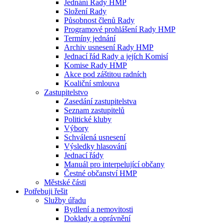
Jednání Rady HMP
Složení Rady
Působnost členů Rady
Programové prohlášení Rady HMP
Termíny jednání
Archiv usnesení Rady HMP
Jednací řád Rady a jejích Komisí
Komise Rady HMP
Akce pod záštitou radních
Koaliční smlouva
Zastupitelstvo
Zasedání zastupitelstva
Seznam zastupitelů
Politické kluby
Výbory
Schválená usnesení
Výsledky hlasování
Jednací řády
Manuál pro interpelující občany
Čestné občanství HMP
Městské části
Potřebuji řešit
Služby úřadu
Bydlení a nemovitosti
Doklady a oprávnění