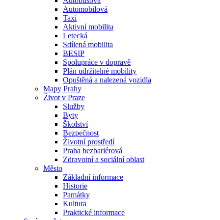
Autobusová
Automobilová
Taxi
Aktivní mobilita
Letecká
Sdílená mobilita
BESIP
Spolupráce v dopravě
Plán udržitelné mobility
Opuštěná a nalezená vozidla
Mapy Prahy
Život v Praze
Služby
Byty
Školství
Bezpečnost
Životní prostředí
Praha bezbariérová
Zdravotní a sociální oblast
Město
Základní informace
Historie
Památky
Kultura
Praktické informace