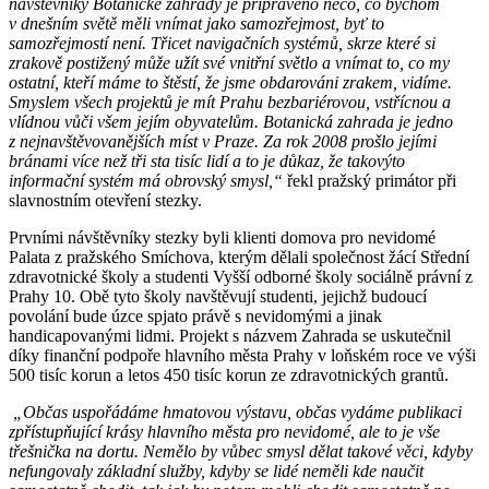
návštěvníky Botanické zahrady je připraveno něco, co bychom
v dnešním světě měli vnímat jako samozřejmost, byť to
samozřejmostí není. Třicet navigačních systémů, skrze které si
zrakově postižený může užít své vnitřní světlo a vnímat to, co my
ostatní, kteří máme to štěstí, že jsme obdarováni zrakem, vidíme.
Smyslem všech projektů je mít Prahu bezbariérovou, vstřícnou a
vlídnou vůči všem jejím obyvatelům. Botanická zahrada je jedno
z nejnavštěvovanějších míst v Praze. Za rok 2008 prošlo jejími
bránami více než tři sta tisíc lidí a to je důkaz, že takovýto
informační systém má obrovský smysl,“
řekl pražský primátor při
slavnostním otevření stezky.
Prvními návštěvníky stezky byli klienti domova pro nevidomé
Palata z pražského Smíchova, kterým dělali společnost žácí Střední
zdravotnické školy a studenti Vyšší odborné školy sociálně právní z
Prahy 10. Obě tyto školy navštěvují studenti, jejichž budoucí
povolání bude úzce spjato právě s nevidomými a jinak
handicapovanými lidmi. Projekt s názvem Zahrada se uskutečnil
díky finanční podpoře hlavního města Prahy v loňském roce ve výši
500 tisíc korun a letos 450 tisíc korun ze zdravotnických grantů.
„Občas uspořádáme hmatovou výstavu, občas vydáme publikaci
zpřístupňující krásy hlavního města pro nevidomé, ale to je vše
třešnička na dortu. Nemělo by vůbec smysl dělat takové věci, kdyby
nefungovaly základní služby, kdyby se lidé neměli kde naučit