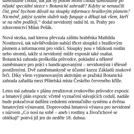
samostatně chodit, tak jak by potom mohli chodit samostatně po
nějaké speciální stezce v Botanické zahradě? Kdyby se nenaučili
číst, proč bychom dávali na sloupky informace braillovým písmem?
Nicméně, jakýsi systém služeb tady funguje a děkuji tak všem, kteří
se na něm podílejí,“
dodal nevidomý radní hl. m. Prahy pro
zdravotnictví Milan Pešák.
Nová stezka, nad kterou převzala záštitu hraběnka Mathilda
Nostitzová, tak návštěvníkům nabízí třicet sloupků s braillovým
písmem a informacemi pro vidící. Sloupky jsou v blízkosti rostlin
nebo stromů, takže si nevidomý může exponát také osahat.
Botanická zahrada proškolila průvodce, pokladní a některé
zaměstnance pro práci s handicapovanými – nevidomými i tělesně
postiženými. Dvě zaměstnankyně se účastní kurzu Základů znakové
řeči. Díky všem vyjmenovaným aktivitám se pražská Botanická
zahrada zařadila mezi Přátelská místa Českého červeného kříže.
Letos má zahrada v plánu zrealizovat zvukového průvodce expozic
a hmatový plán expozic včetně vyznačení stávajících cedulí, nadále
bude pokračovat dalšími cedulemi orientačního systému a dvěma
hmatovými výstavami. Doprovodná hmatová výstava pro nevidomé
s názvem „Co nosí na sobě – aneb i rostliny a živočichové se
oblékají“ potrvá již jen do neděle 18. dubna.