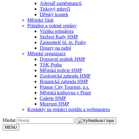
Adresář zaměstnanců
Tiskový mluvčí
Dětský koutek
Městské části
Primátor a volené orgány
Vizitka primátora
Složení Rady HMP
Zastupitelé hl. m. Prahy
Dotazy na radní
Městské organizace
Dopravní podnik HMP
TSK Praha
Městská policie HMP
Zoologická zahrada HMP
Botanická zahrada HMP
Prague City Tourism, a.s.
Městská knihovna v Praze
Galerie HMP
Muzeum HMP
Kontakty na redakci portálu a webmastera
Hledat
MENU