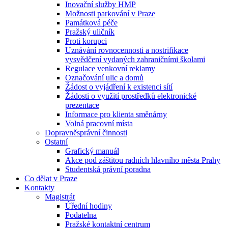
Inovační služby HMP
Možnosti parkování v Praze
Památková péče
Pražský uličník
Proti korupci
Uznávání rovnocennosti a nostrifikace
vysvědčení vydaných zahraničními školami
Regulace venkovní reklamy
Označování ulic a domů
Žádost o vyjádření k existenci sítí
Žádosti o využití prostředků elektronické
prezentace
Informace pro klienta směnárny
Volná pracovní místa
Dopravněsprávní činnosti
Ostatní
Grafický manuál
Akce pod záštitou radních hlavního města Prahy
Studentská právní poradna
Co dělat v Praze
Kontakty
Magistrát
Úřední hodiny
Podatelna
Pražské kontaktní centrum