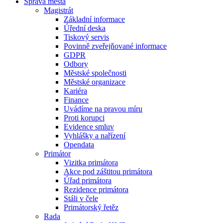
Správa města
Magistrát
Základní informace
Úřední deska
Tiskový servis
Povinně zveřejňované informace
GDPR
Odbory
Městské společnosti
Městské organizace
Kariéra
Finance
Uvádíme na pravou míru
Proti korupci
Evidence smluv
Vyhlášky a nařízení
Opendata
Primátor
Vizitka primátora
Akce pod záštitou primátora
Úřad primátora
Rezidence primátora
Stáli v čele
Primátorský řetěz
Rada