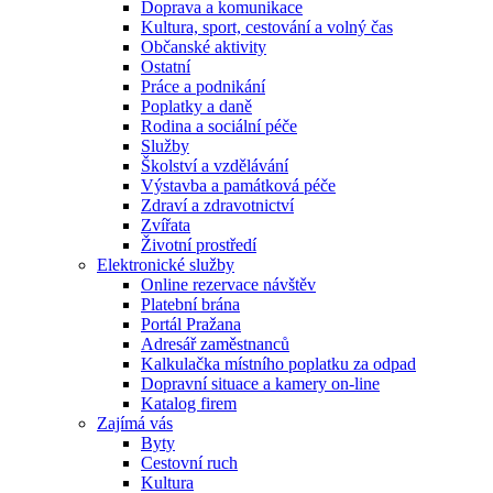
Doprava a komunikace
Kultura, sport, cestování a volný čas
Občanské aktivity
Ostatní
Práce a podnikání
Poplatky a daně
Rodina a sociální péče
Služby
Školství a vzdělávání
Výstavba a památková péče
Zdraví a zdravotnictví
Zvířata
Životní prostředí
Elektronické služby
Online rezervace návštěv
Platební brána
Portál Pražana
Adresář zaměstnanců
Kalkulačka místního poplatku za odpad
Dopravní situace a kamery on-line
Katalog firem
Zajímá vás
Byty
Cestovní ruch
Kultura