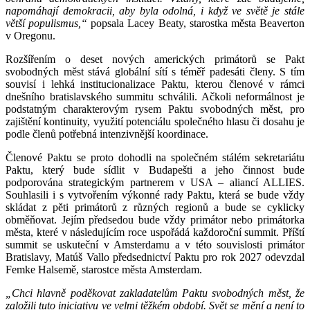
napomáhají demokracii, aby byla odolná, i když ve světě je stále
větší populismus,“
popsala Lacey Beaty, starostka města Beaverton
v Oregonu.
Rozšířením o deset nových amerických primátorů se Pakt
svobodných měst stává globální sítí s téměř padesáti členy. S tím
souvisí i lehká institucionalizace Paktu, kterou členové v rámci
dnešního bratislavského summitu schválili. Ačkoli neformálnost je
podstatným charakterovým rysem Paktu svobodných měst, pro
zajištění kontinuity, využití potenciálu společného hlasu či dosahu je
podle členů potřebná intenzivnější koordinace.
Členové Paktu se proto dohodli na společném stálém sekretariátu
Paktu, který bude sídlit v Budapešti a jeho činnost bude
podporována strategickým partnerem v USA – aliancí ALLIES.
Souhlasili i s vytvořením výkonné rady Paktu, která se bude vždy
skládat z pěti primátorů z různých regionů a bude se cyklicky
obměňovat. Jejím předsedou bude vždy primátor nebo primátorka
města, které v následujícím roce uspořádá každoroční summit. Příští
summit se uskuteční v Amsterdamu a v této souvislosti primátor
Bratislavy, Matúš Vallo předsednictví Paktu pro rok 2027 odevzdal
Femke Halsemě, starostce města Amsterdam.
„Chci hlavně poděkovat zakladatelům Paktu svobodných měst, že
založili tuto iniciativu ve velmi těžkém období. Svět se mění a není to