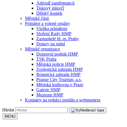
Adresář zaměstnanců
Tiskový mluvčí
Dětský koutek
Městské části
Primátor a volené orgány
Vizitka primátora
Složení Rady HMP
Zastupitelé hl. m. Prahy
Dotazy na radní
Městské organizace
Dopravní podnik HMP
TSK Praha
Městská policie HMP
Zoologická zahrada HMP
Botanická zahrada HMP
Prague City Tourism, a.s.
Městská knihovna v Praze
Galerie HMP
Muzeum HMP
Kontakty na redakci portálu a webmastera
Hledat
MENU