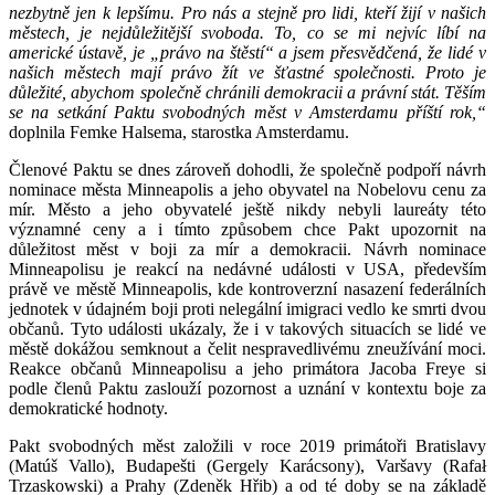
nezbytně jen k lepšímu. Pro nás a stejně pro lidi, kteří žijí v našich
městech, je nejdůležitější svoboda. To, co se mi nejvíc líbí na
americké ústavě, je „právo na štěstí“ a jsem přesvědčená, že lidé v
našich městech mají právo žít ve šťastné společnosti. Proto je
důležité, abychom společně chránili demokracii a právní stát. Těším
se na setkání Paktu svobodných měst v Amsterdamu příští rok,“
doplnila Femke Halsema, starostka Amsterdamu.
Členové Paktu se dnes zároveň dohodli, že společně podpoří návrh
nominace města Minneapolis a jeho obyvatel na Nobelovu cenu za
mír. Město a jeho obyvatelé ještě nikdy nebyli laureáty této
významné ceny a i tímto způsobem chce Pakt upozornit na
důležitost měst v boji za mír a demokracii. Návrh nominace
Minneapolisu je reakcí na nedávné události v USA, především
právě ve městě Minneapolis, kde kontroverzní nasazení federálních
jednotek v údajném boji proti nelegální imigraci vedlo ke smrti dvou
občanů. Tyto události ukázaly, že i v takových situacích se lidé ve
městě dokážou semknout a čelit nespravedlivému zneužívání moci.
Reakce občanů Minneapolisu a jeho primátora Jacoba Freye si
podle členů Paktu zaslouží pozornost a uznání v kontextu boje za
demokratické hodnoty.
Pakt svobodných měst založili v roce 2019 primátoři Bratislavy
(Matúš Vallo), Budapešti (Gergely Karácsony), Varšavy (Rafał
Trzaskowski) a Prahy (Zdeněk Hřib) a od té doby se na základě