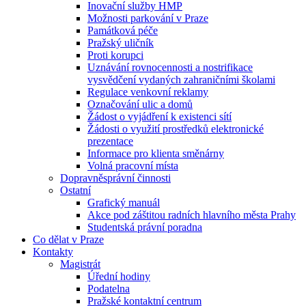
Inovační služby HMP
Možnosti parkování v Praze
Památková péče
Pražský uličník
Proti korupci
Uznávání rovnocennosti a nostrifikace
vysvědčení vydaných zahraničními školami
Regulace venkovní reklamy
Označování ulic a domů
Žádost o vyjádření k existenci sítí
Žádosti o využití prostředků elektronické
prezentace
Informace pro klienta směnárny
Volná pracovní místa
Dopravněsprávní činnosti
Ostatní
Grafický manuál
Akce pod záštitou radních hlavního města Prahy
Studentská právní poradna
Co dělat v Praze
Kontakty
Magistrát
Úřední hodiny
Podatelna
Pražské kontaktní centrum