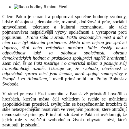
6 minut čtení
Cílem Paktu je chránit a podporovat společné hodnoty svobody,
lidské důstojnosti, demokracie, rovnosti, dodržování práv, sociální
spravedlnosti, tolerance a kulturní rozmanitosti, ale také
pojmenovávat nejpalčivější výzvy společnosti a vystupovat proti
populismu. „
Praha stála u zrodu Paktu svobodných měst a dál v
něm chce být aktivním partnerem. Města dnes nejsou jen správci
dopravy, škol nebo veřejného prostoru. Stále častěji nesou
odpovědnost také za odolnost společnosti, obranu
demokratických hodnot a praktickou spolupráci napříč hranicemi.
Jsem rád, že se Pakt rozšiřuje i o americká města a posiluje svůj
transatlantický rozměr. Ukazuje se, že svoboda, otevřenost a
odpovědná správa měst jsou témata, která spojují samosprávy v
Evropě i za Atlantikem,“
uvedl primátor hl. m. Prahy Bohuslav
Svoboda.
V rámci pracovní části summitu v Bratislavě primátoři hovořili o
hrozbách, kterým města čelí vzhledem k rychle se měnícímu
geopolitickému prostředí, zvyšujícím se bezpečnostním hrozbám či
stále nebezpečnějším narativům ve veřejném prostoru, které ohrožují
demokratické principy. Primátoři sdružení v Paktu si uvědomují, že
jejich role v zajištění svobodného života obyvatel měst, která
zastupují, je zásadní.