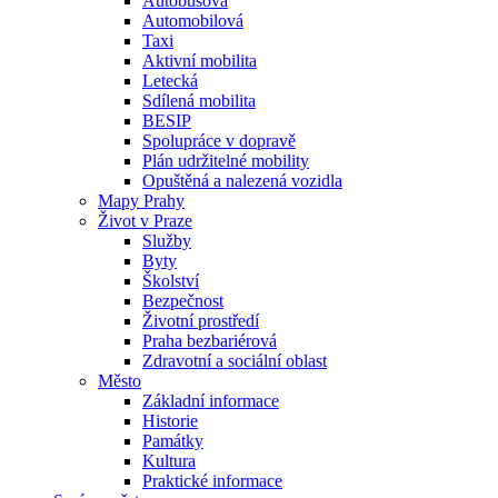
Autobusová
Automobilová
Taxi
Aktivní mobilita
Letecká
Sdílená mobilita
BESIP
Spolupráce v dopravě
Plán udržitelné mobility
Opuštěná a nalezená vozidla
Mapy Prahy
Život v Praze
Služby
Byty
Školství
Bezpečnost
Životní prostředí
Praha bezbariérová
Zdravotní a sociální oblast
Město
Základní informace
Historie
Památky
Kultura
Praktické informace