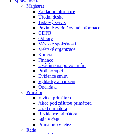
Správa města
Magistrát
Základní informace
Úřední deska
Tiskový servis
Povinně zveřejňované informace
GDPR
Odbory
Městské společnosti
Městské organizace
Kariéra
Finance
Uvádíme na pravou míru
Proti korupci
Evidence smluv
Vyhlášky a nařízení
Opendata
Primátor
Vizitka primátora
Akce pod záštitou primátora
Úřad primátora
Rezidence primátora
Stáli v čele
Primátorský řetěz
Rada