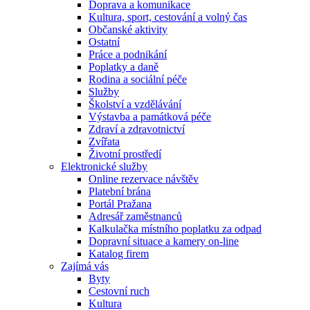
Doprava a komunikace
Kultura, sport, cestování a volný čas
Občanské aktivity
Ostatní
Práce a podnikání
Poplatky a daně
Rodina a sociální péče
Služby
Školství a vzdělávání
Výstavba a památková péče
Zdraví a zdravotnictví
Zvířata
Životní prostředí
Elektronické služby
Online rezervace návštěv
Platební brána
Portál Pražana
Adresář zaměstnanců
Kalkulačka místního poplatku za odpad
Dopravní situace a kamery on-line
Katalog firem
Zajímá vás
Byty
Cestovní ruch
Kultura