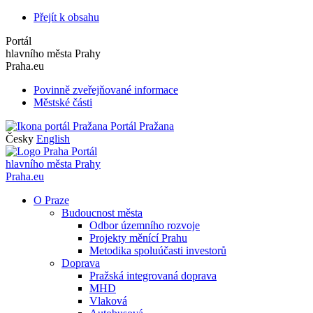
Přejít k obsahu
Portál
hlavního města Prahy
Praha.eu
Povinně zveřejňované informace
Městské části
Portál Pražana
Česky
English
Portál
hlavního města Prahy
Praha.eu
O Praze
Budoucnost města
Odbor územního rozvoje
Projekty měnící Prahu
Metodika spoluúčasti investorů
Doprava
Pražská integrovaná doprava
MHD
Vlaková