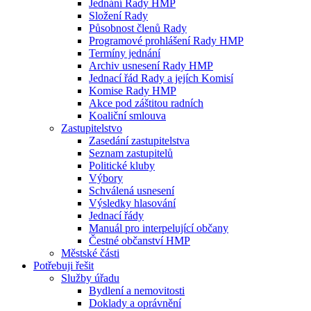
Jednání Rady HMP
Složení Rady
Působnost členů Rady
Programové prohlášení Rady HMP
Termíny jednání
Archiv usnesení Rady HMP
Jednací řád Rady a jejích Komisí
Komise Rady HMP
Akce pod záštitou radních
Koaliční smlouva
Zastupitelstvo
Zasedání zastupitelstva
Seznam zastupitelů
Politické kluby
Výbory
Schválená usnesení
Výsledky hlasování
Jednací řády
Manuál pro interpelující občany
Čestné občanství HMP
Městské části
Potřebuji řešit
Služby úřadu
Bydlení a nemovitosti
Doklady a oprávnění