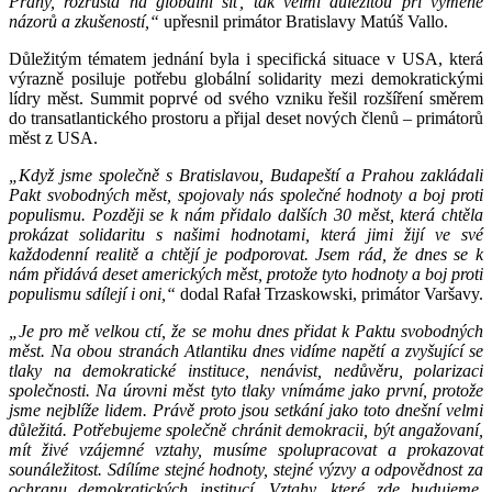
Prahy, rozrůstá na globální síť, tak velmi důležitou při výměně
názorů a zkušeností,“
upřesnil primátor Bratislavy Matúš Vallo.
Důležitým tématem jednání byla i specifická situace v USA, která
výrazně posiluje potřebu globální solidarity mezi demokratickými
lídry měst. Summit poprvé od svého vzniku řešil rozšíření směrem
do transatlantického prostoru a přijal deset nových členů – primátorů
měst z USA.
„Když jsme společně s Bratislavou, Budapeští a Prahou zakládali
Pakt svobodných měst, spojovaly nás společné hodnoty a boj proti
populismu. Později se k nám přidalo dalších 30 měst, která chtěla
prokázat solidaritu s našimi hodnotami, která jimi žijí ve své
každodenní realitě a chtějí je podporovat. Jsem rád, že dnes se k
nám přidává deset amerických měst, protože tyto hodnoty a boj proti
populismu sdílejí i oni,“
dodal Rafał Trzaskowski, primátor Varšavy.
„Je pro mě velkou ctí, že se mohu dnes přidat k Paktu svobodných
měst. Na obou stranách Atlantiku dnes vidíme napětí a zvyšující se
tlaky na demokratické instituce, nenávist, nedůvěru, polarizaci
společnosti. Na úrovni měst tyto tlaky vnímáme jako první, protože
jsme nejblíže lidem. Právě proto jsou setkání jako toto dnešní velmi
důležitá. Potřebujeme společně chránit demokracii, být angažovaní,
mít živé vzájemné vztahy, musíme spolupracovat a prokazovat
sounáležitost. Sdílíme stejné hodnoty, stejné výzvy a odpovědnost za
ochranu demokratických institucí. Vztahy, které zde budujeme,