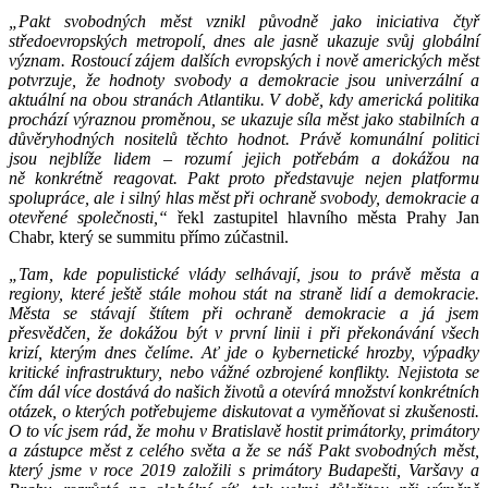
„Pakt svobodných měst vznikl původně jako iniciativa čtyř
středoevropských metropolí, dnes ale jasně ukazuje svůj globální
význam. Rostoucí zájem dalších evropských i nově amerických měst
potvrzuje, že hodnoty svobody a demokracie jsou univerzální a
aktuální na obou stranách Atlantiku. V době, kdy americká politika
prochází výraznou proměnou, se ukazuje síla měst jako stabilních a
důvěryhodných nositelů těchto hodnot. Právě komunální politici
jsou nejblíže lidem – rozumí jejich potřebám a dokážou na
ně konkrétně reagovat. Pakt proto představuje nejen platformu
spolupráce, ale i silný hlas měst při ochraně svobody, demokracie a
otevřené společnosti,“
řekl zastupitel hlavního města Prahy Jan
Chabr, který se summitu přímo zúčastnil.
„Tam, kde populistické vlády selhávají, jsou to právě města a
regiony, které ještě stále mohou stát na straně lidí a demokracie.
Města se stávají štítem při ochraně demokracie a já jsem
přesvědčen, že dokážou být v první linii i při překonávání všech
krizí, kterým dnes čelíme. Ať jde o kybernetické hrozby, výpadky
kritické infrastruktury, nebo vážné ozbrojené konflikty. Nejistota se
čím dál více dostává do našich životů a otevírá množství konkrétních
otázek, o kterých potřebujeme diskutovat a vyměňovat si zkušenosti.
O to víc jsem rád, že mohu v Bratislavě hostit primátorky, primátory
a zástupce měst z celého světa a že se náš Pakt svobodných měst,
který jsme v roce 2019 založili s primátory Budapešti, Varšavy a