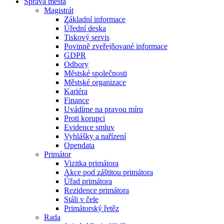
Správa města
Magistrát
Základní informace
Úřední deska
Tiskový servis
Povinně zveřejňované informace
GDPR
Odbory
Městské společnosti
Městské organizace
Kariéra
Finance
Uvádíme na pravou míru
Proti korupci
Evidence smluv
Vyhlášky a nařízení
Opendata
Primátor
Vizitka primátora
Akce pod záštitou primátora
Úřad primátora
Rezidence primátora
Stáli v čele
Primátorský řetěz
Rada