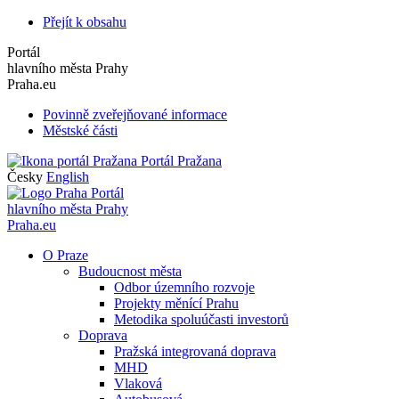
Přejít k obsahu
Portál
hlavního města Prahy
Praha.eu
Povinně zveřejňované informace
Městské části
Portál Pražana
Česky
English
Portál
hlavního města Prahy
Praha.eu
O Praze
Budoucnost města
Odbor územního rozvoje
Projekty měnící Prahu
Metodika spoluúčasti investorů
Doprava
Pražská integrovaná doprava
MHD
Vlaková