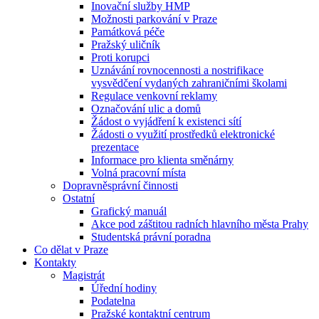
Inovační služby HMP
Možnosti parkování v Praze
Památková péče
Pražský uličník
Proti korupci
Uznávání rovnocennosti a nostrifikace
vysvědčení vydaných zahraničními školami
Regulace venkovní reklamy
Označování ulic a domů
Žádost o vyjádření k existenci sítí
Žádosti o využití prostředků elektronické
prezentace
Informace pro klienta směnárny
Volná pracovní místa
Dopravněsprávní činnosti
Ostatní
Grafický manuál
Akce pod záštitou radních hlavního města Prahy
Studentská právní poradna
Co dělat v Praze
Kontakty
Magistrát
Úřední hodiny
Podatelna
Pražské kontaktní centrum