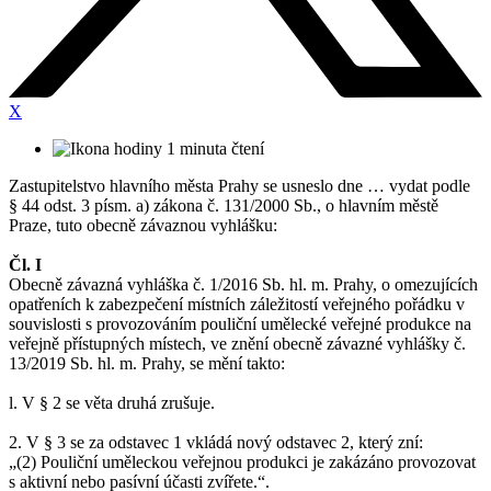
X
1 minuta čtení
Zastupitelstvo hlavního města Prahy se usneslo dne … vydat podle
§ 44 odst. 3 písm. a) zákona č. 131/2000 Sb., o hlavním městě
Praze, tuto obecně závaznou vyhlášku:
Čl. I
Obecně závazná vyhláška č. 1/2016 Sb. hl. m. Prahy, o omezujících
opatřeních k zabezpečení místních záležitostí veřejného pořádku v
souvislosti s provozováním pouliční umělecké veřejné produkce na
veřejně přístupných místech, ve znění obecně závazné vyhlášky č.
13/2019 Sb. hl. m. Prahy, se mění takto:
l. V § 2 se věta druhá zrušuje.
2. V § 3 se za odstavec 1 vkládá nový odstavec 2, který zní:
„(2) Pouliční uměleckou veřejnou produkci je zakázáno provozovat
s aktivní nebo pasívní účasti zvířete.“.