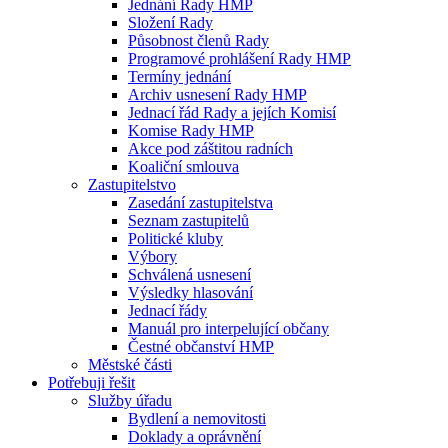
Jednání Rady HMP
Složení Rady
Působnost členů Rady
Programové prohlášení Rady HMP
Termíny jednání
Archiv usnesení Rady HMP
Jednací řád Rady a jejích Komisí
Komise Rady HMP
Akce pod záštitou radních
Koaliční smlouva
Zastupitelstvo
Zasedání zastupitelstva
Seznam zastupitelů
Politické kluby
Výbory
Schválená usnesení
Výsledky hlasování
Jednací řády
Manuál pro interpelující občany
Čestné občanství HMP
Městské části
Potřebuji řešit
Služby úřadu
Bydlení a nemovitosti
Doklady a oprávnění