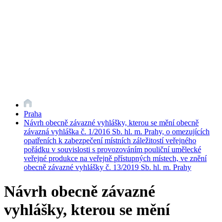
Praha
Návrh obecně závazné vyhlášky, kterou se mění obecně
závazná vyhláška č. 1/2016 Sb. hl. m. Prahy, o omezujících
opatřeních k zabezpečení místních záležitostí veřejného
pořádku v souvislosti s provozováním pouliční umělecké
veřejné produkce na veřejně přístupných místech, ve znění
obecně závazné vyhlášky č. 13/2019 Sb. hl. m. Prahy
Návrh obecně závazné
vyhlášky, kterou se mění