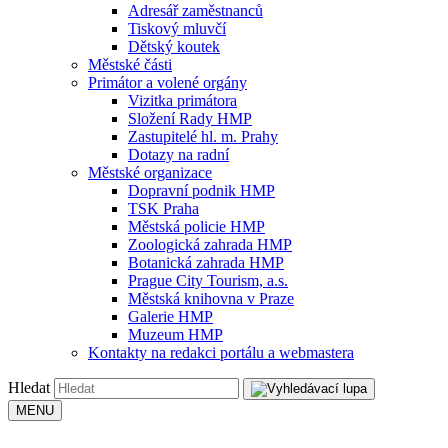
Adresář zaměstnanců
Tiskový mluvčí
Dětský koutek
Městské části
Primátor a volené orgány
Vizitka primátora
Složení Rady HMP
Zastupitelé hl. m. Prahy
Dotazy na radní
Městské organizace
Dopravní podnik HMP
TSK Praha
Městská policie HMP
Zoologická zahrada HMP
Botanická zahrada HMP
Prague City Tourism, a.s.
Městská knihovna v Praze
Galerie HMP
Muzeum HMP
Kontakty na redakci portálu a webmastera
Hledat
MENU