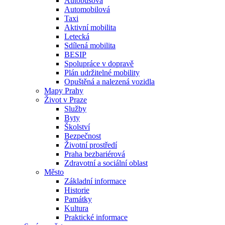
Autobusová
Automobilová
Taxi
Aktivní mobilita
Letecká
Sdílená mobilita
BESIP
Spolupráce v dopravě
Plán udržitelné mobility
Opuštěná a nalezená vozidla
Mapy Prahy
Život v Praze
Služby
Byty
Školství
Bezpečnost
Životní prostředí
Praha bezbariérová
Zdravotní a sociální oblast
Město
Základní informace
Historie
Památky
Kultura
Praktické informace