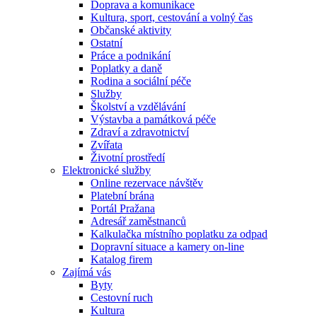
Doprava a komunikace
Kultura, sport, cestování a volný čas
Občanské aktivity
Ostatní
Práce a podnikání
Poplatky a daně
Rodina a sociální péče
Služby
Školství a vzdělávání
Výstavba a památková péče
Zdraví a zdravotnictví
Zvířata
Životní prostředí
Elektronické služby
Online rezervace návštěv
Platební brána
Portál Pražana
Adresář zaměstnanců
Kalkulačka místního poplatku za odpad
Dopravní situace a kamery on-line
Katalog firem
Zajímá vás
Byty
Cestovní ruch
Kultura