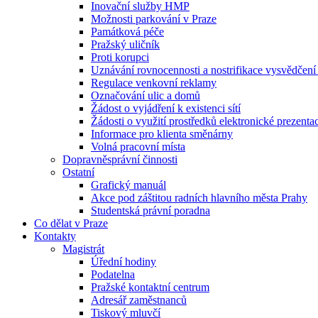
Inovační služby HMP
Možnosti parkování v Praze
Památková péče
Pražský uličník
Proti korupci
Uznávání rovnocennosti a nostrifikace vysvědčen
Regulace venkovní reklamy
Označování ulic a domů
Žádost o vyjádření k existenci sítí
Žádosti o využití prostředků elektronické prezenta
Informace pro klienta směnárny
Volná pracovní místa
Dopravněsprávní činnosti
Ostatní
Grafický manuál
Akce pod záštitou radních hlavního města Prahy
Studentská právní poradna
Co dělat v Praze
Kontakty
Magistrát
Úřední hodiny
Podatelna
Pražské kontaktní centrum
Adresář zaměstnanců
Tiskový mluvčí