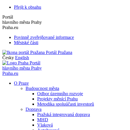
Přejít k obsahu
Portál
hlavního města Prahy
Praha.eu
Povinně zveřejňované informace
Městské části
Portál Pražana
Česky
English
Portál
hlavního města Prahy
Praha.eu
O Praze
Budoucnost města
Odbor územního rozvoje
Projekty měnící Prahu
Metodika spoluúčasti investorů
Doprava
Pražská integrovaná doprava
MHD
Vlaková