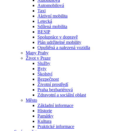
Autobusová
Automobilová
Taxi
Aktivní mobilita
Letecká
Sdílená mobilita
BESIP
Spolupráce v dopravě
Plán udržitelné mobility
Opuštěná a nalezená vozidla
Mapy Prahy
Život v Praze
Služby
Byty
Školství
Bezpečnost
Životní prostředí
Praha bezbariérová
Zdravotní a sociální oblast
Město
Základní informace
Historie
Památky
Kultura
Praktické informace