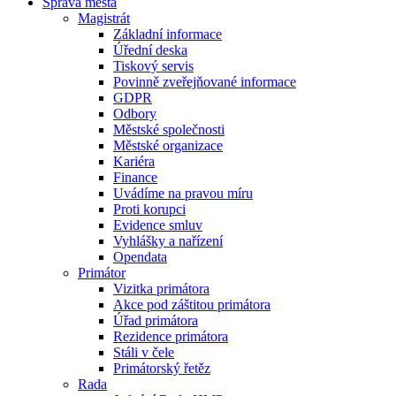
Správa města
Magistrát
Základní informace
Úřední deska
Tiskový servis
Povinně zveřejňované informace
GDPR
Odbory
Městské společnosti
Městské organizace
Kariéra
Finance
Uvádíme na pravou míru
Proti korupci
Evidence smluv
Vyhlášky a nařízení
Opendata
Primátor
Vizitka primátora
Akce pod záštitou primátora
Úřad primátora
Rezidence primátora
Stáli v čele
Primátorský řetěz
Rada