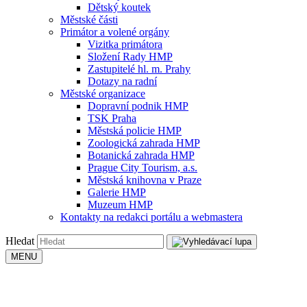
Dětský koutek
Městské části
Primátor a volené orgány
Vizitka primátora
Složení Rady HMP
Zastupitelé hl. m. Prahy
Dotazy na radní
Městské organizace
Dopravní podnik HMP
TSK Praha
Městská policie HMP
Zoologická zahrada HMP
Botanická zahrada HMP
Prague City Tourism, a.s.
Městská knihovna v Praze
Galerie HMP
Muzeum HMP
Kontakty na redakci portálu a webmastera
Hledat
MENU