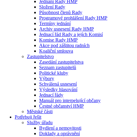
Jednání Rady HMP
Složení Rady
Působnost členů Rady
Programové prohlášení Rady HMP
Termíny jednání
Archiv usnesení Rady HMP
Jednací řád Rady a jejích Komisí
Komise Rady HMP
Akce pod záštitou radních
Koaliční smlouva
Zastupitelstvo
Zasedání zastupitelstva
Seznam zastupitelů
Politické kluby
Výbory
Schválená usnesení
Výsledky hlasování
Jednací řády
Manuál pro interpelující občany
Čestné občanství HMP
Městské části
Potřebuji řešit
Služby úřadu
Bydlení a nemovitosti
Doklady a oprávnění