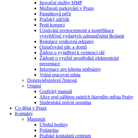
Inovační služby HMP
Možnosti parkování v Praze
Památková péče
Pražský uličník
Proti korupci
Uznávání rovnocennosti a nostrifikace
vysvědčení vydaných zahraničními školami
Regulace venkovní reklamy
Označování ulic a domů
Žádost o vyjádření k existenci sítí
Žádosti o využití prostředků elektronické
prezentace
Informace pro klienta směnárny
Volná pracovní místa
Dopravněsprávní činnosti
Ostatní
Grafický manuál
Akce pod záštitou radních hlavního města Prahy
Studentská právní poradna
Co dělat v Praze
Kontakty
Magistrát
Úřední hodiny
Podatelna
Pražské kontaktní centrum