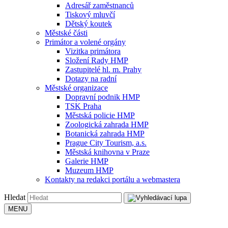
Adresář zaměstnanců
Tiskový mluvčí
Dětský koutek
Městské části
Primátor a volené orgány
Vizitka primátora
Složení Rady HMP
Zastupitelé hl. m. Prahy
Dotazy na radní
Městské organizace
Dopravní podnik HMP
TSK Praha
Městská policie HMP
Zoologická zahrada HMP
Botanická zahrada HMP
Prague City Tourism, a.s.
Městská knihovna v Praze
Galerie HMP
Muzeum HMP
Kontakty na redakci portálu a webmastera
Hledat
MENU