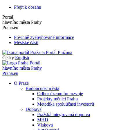
Přejít k obsahu
Portál
hlavního města Prahy
Praha.eu
Povinně zveřejňované informace
Městské části
Portál Pražana
Česky
English
Portál
hlavního města Prahy
Praha.eu
O Praze
Budoucnost města
Odbor územního rozvoje
Projekty měnící Prahu
Metodika spoluúčasti investorů
Doprava
Pražská integrovaná doprava
MHD
Vlaková