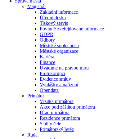
Správa města
Magistrát
Základní informace
Úřední deska
Tiskový servis
Povinně zveřejňované informace
GDPR
Odbory
Městské společnosti
Městské organizace
Kariéra
Finance
Uvádíme na pravou míru
Proti korupci
Evidence smluv
Vyhlášky a nařízení
Opendata
Primátor
Vizitka primátora
Akce pod záštitou primátora
Úřad primátora
Rezidence primátora
Stáli v čele
Primátorský řetěz
Rada