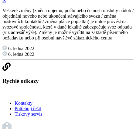
X
Veškeré změny (změna objemu, počtu nebo četnosti obsluhy nádob /
objednání nového nebo ukončení stávajícího svozu / změna
poštovních kontaktů / změna plátce poplatku) je nutné provést na
svozové společnosti, která v dané lokalitě zabezpečuje svoz odpadu
(viz adresář výše). Změny je možné vyřídit na základě písemného
požadavku nebo při osobní návštěvě zákaznického centra.
6. ledna 2022
6. ledna 2022
Rychlé odkazy
Kontakty
Potřebuji řešit
Tiskový servis