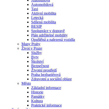
Autobusová
Automobilová
Taxi
Aktivní mobilita
Letecká
Sdílená mobilita
BESIP
Spolupráce v dopravě
Plán udržitelné mobility
Opuštěná a nalezená vozidla
Mapy Prahy
Život v Praze
Služby
Byty
Školství
Bezpečnost
Životní prostředí
Praha bezbariérová
Zdravotní a sociální oblast
Město
Základní informace
Historie
Památky
Kultura
Praktické informace