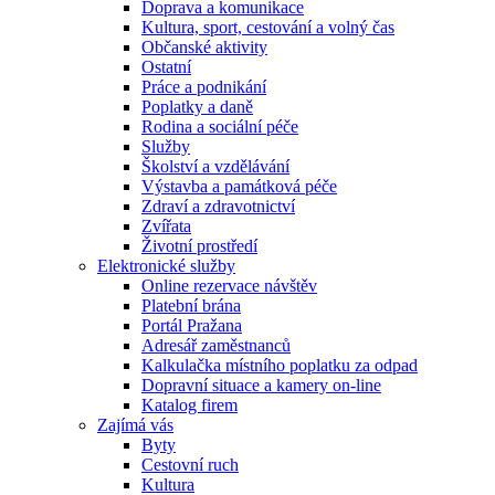
Doprava a komunikace
Kultura, sport, cestování a volný čas
Občanské aktivity
Ostatní
Práce a podnikání
Poplatky a daně
Rodina a sociální péče
Služby
Školství a vzdělávání
Výstavba a památková péče
Zdraví a zdravotnictví
Zvířata
Životní prostředí
Elektronické služby
Online rezervace návštěv
Platební brána
Portál Pražana
Adresář zaměstnanců
Kalkulačka místního poplatku za odpad
Dopravní situace a kamery on-line
Katalog firem
Zajímá vás
Byty
Cestovní ruch
Kultura