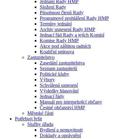
Jednání Rady HMP
Složení Rady
Působnost členů Rady
Programové prohlášení Rady HMP
Termíny jednání
Archiv usnesení Rady HMP
Jednací řád Rady a jejích Komisí
Komise Rady HMP
Akce pod záštitou radních
Koaliční smlouva
Zastupitelstvo
Zasedání zastupitelstva
Seznam zastupitelů
Politické kluby
Výbory
Schválená usnesení
Výsledky hlasování
Jednací řády
Manuál pro interpelující občany
Čestné občanství HMP
Městské části
Potřebuji řešit
Služby úřadu
Bydlení a nemovitosti
Doklady a oprávnění