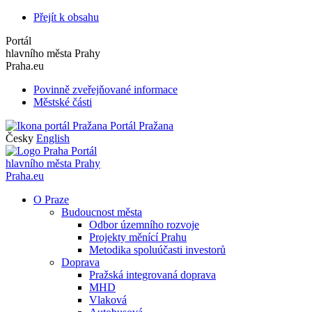
Přejít k obsahu
Portál
hlavního města Prahy
Praha.eu
Povinně zveřejňované informace
Městské části
Portál Pražana
Česky
English
Portál
hlavního města Prahy
Praha.eu
O Praze
Budoucnost města
Odbor územního rozvoje
Projekty měnící Prahu
Metodika spoluúčasti investorů
Doprava
Pražská integrovaná doprava
MHD
Vlaková