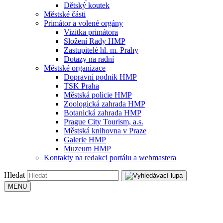
Dětský koutek
Městské části
Primátor a volené orgány
Vizitka primátora
Složení Rady HMP
Zastupitelé hl. m. Prahy
Dotazy na radní
Městské organizace
Dopravní podnik HMP
TSK Praha
Městská policie HMP
Zoologická zahrada HMP
Botanická zahrada HMP
Prague City Tourism, a.s.
Městská knihovna v Praze
Galerie HMP
Muzeum HMP
Kontakty na redakci portálu a webmastera
Hledat
MENU