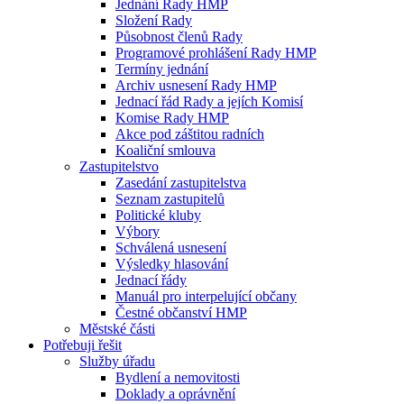
Jednání Rady HMP
Složení Rady
Působnost členů Rady
Programové prohlášení Rady HMP
Termíny jednání
Archiv usnesení Rady HMP
Jednací řád Rady a jejích Komisí
Komise Rady HMP
Akce pod záštitou radních
Koaliční smlouva
Zastupitelstvo
Zasedání zastupitelstva
Seznam zastupitelů
Politické kluby
Výbory
Schválená usnesení
Výsledky hlasování
Jednací řády
Manuál pro interpelující občany
Čestné občanství HMP
Městské části
Potřebuji řešit
Služby úřadu
Bydlení a nemovitosti
Doklady a oprávnění