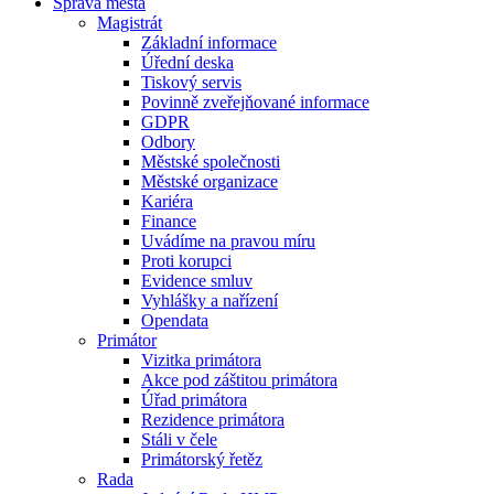
Správa města
Magistrát
Základní informace
Úřední deska
Tiskový servis
Povinně zveřejňované informace
GDPR
Odbory
Městské společnosti
Městské organizace
Kariéra
Finance
Uvádíme na pravou míru
Proti korupci
Evidence smluv
Vyhlášky a nařízení
Opendata
Primátor
Vizitka primátora
Akce pod záštitou primátora
Úřad primátora
Rezidence primátora
Stáli v čele
Primátorský řetěz
Rada