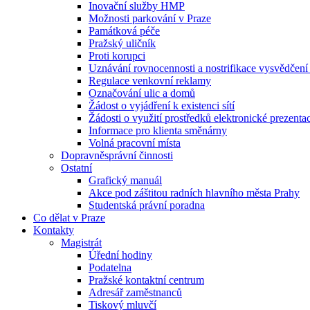
Inovační služby HMP
Možnosti parkování v Praze
Památková péče
Pražský uličník
Proti korupci
Uznávání rovnocennosti a nostrifikace vysvědčen
Regulace venkovní reklamy
Označování ulic a domů
Žádost o vyjádření k existenci sítí
Žádosti o využití prostředků elektronické prezenta
Informace pro klienta směnárny
Volná pracovní místa
Dopravněsprávní činnosti
Ostatní
Grafický manuál
Akce pod záštitou radních hlavního města Prahy
Studentská právní poradna
Co dělat v Praze
Kontakty
Magistrát
Úřední hodiny
Podatelna
Pražské kontaktní centrum
Adresář zaměstnanců
Tiskový mluvčí