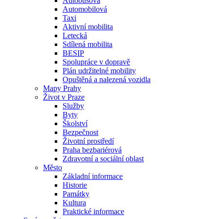
Autobusová
Automobilová
Taxi
Aktivní mobilita
Letecká
Sdílená mobilita
BESIP
Spolupráce v dopravě
Plán udržitelné mobility
Opuštěná a nalezená vozidla
Mapy Prahy
Život v Praze
Služby
Byty
Školství
Bezpečnost
Životní prostředí
Praha bezbariérová
Zdravotní a sociální oblast
Město
Základní informace
Historie
Památky
Kultura
Praktické informace