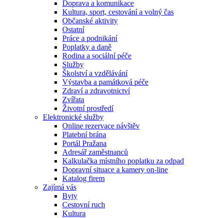
Doprava a komunikace
Kultura, sport, cestování a volný čas
Občanské aktivity
Ostatní
Práce a podnikání
Poplatky a daně
Rodina a sociální péče
Služby
Školství a vzdělávání
Výstavba a památková péče
Zdraví a zdravotnictví
Zvířata
Životní prostředí
Elektronické služby
Online rezervace návštěv
Platební brána
Portál Pražana
Adresář zaměstnanců
Kalkulačka místního poplatku za odpad
Dopravní situace a kamery on-line
Katalog firem
Zajímá vás
Byty
Cestovní ruch
Kultura