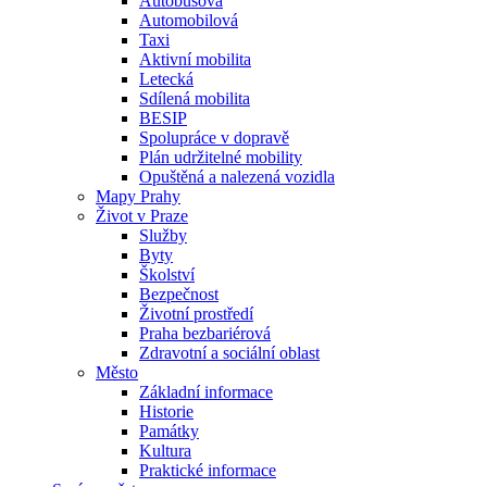
Autobusová
Automobilová
Taxi
Aktivní mobilita
Letecká
Sdílená mobilita
BESIP
Spolupráce v dopravě
Plán udržitelné mobility
Opuštěná a nalezená vozidla
Mapy Prahy
Život v Praze
Služby
Byty
Školství
Bezpečnost
Životní prostředí
Praha bezbariérová
Zdravotní a sociální oblast
Město
Základní informace
Historie
Památky
Kultura
Praktické informace