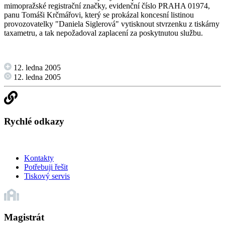
mimopražské registrační značky, evidenční číslo PRAHA 01974,
panu Tomáši Krčmářovi, který se prokázal koncesní listinou
provozovatelky "Daniela Siglerová" vytisknout stvrzenku z tiskárny
taxametru, a tak nepožadoval zaplacení za poskytnutou službu.
12. ledna 2005
12. ledna 2005
Rychlé odkazy
Kontakty
Potřebuji řešit
Tiskový servis
Magistrát