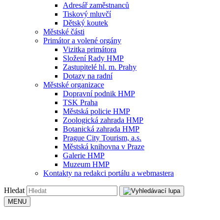
Adresář zaměstnanců
Tiskový mluvčí
Dětský koutek
Městské části
Primátor a volené orgány
Vizitka primátora
Složení Rady HMP
Zastupitelé hl. m. Prahy
Dotazy na radní
Městské organizace
Dopravní podnik HMP
TSK Praha
Městská policie HMP
Zoologická zahrada HMP
Botanická zahrada HMP
Prague City Tourism, a.s.
Městská knihovna v Praze
Galerie HMP
Muzeum HMP
Kontakty na redakci portálu a webmastera
Hledat
MENU