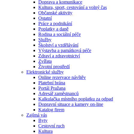
Doprava a komunikace
Kultura, sport, cestování a volný čas
Občanské aktivity
Ostatní
Práce a podnikání
Poplatky a daně
Rodina a sociální péče
Služby
Školství a vzdělávání
Výstavba a památková péče
Zdraví a zdravotnictví
Zvířata
Životní prostředí
Elektronické služby
Online rezervace návštěv
Platební brána
Portál Pražana
Adresář zaměstnanců
Kalkulačka místního poplatku za odpad
Dopravní situace a kamery on-line
Katalog firem
Zajímá vás
Byty
Cestovní ruch
Kultura