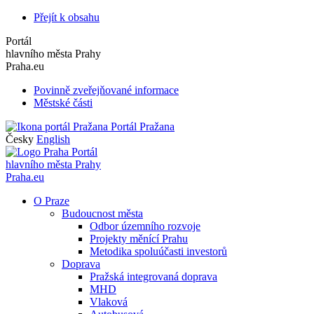
Přejít k obsahu
Portál
hlavního města Prahy
Praha.eu
Povinně zveřejňované informace
Městské části
Portál Pražana
Česky
English
Portál
hlavního města Prahy
Praha.eu
O Praze
Budoucnost města
Odbor územního rozvoje
Projekty měnící Prahu
Metodika spoluúčasti investorů
Doprava
Pražská integrovaná doprava
MHD
Vlaková