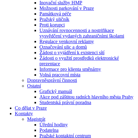
Inovační služby HMP
Možnosti parkování v Praze
Památková péče
Pražský uličník
Proti korupci
Uznávání rovnocennosti a nostrifikace
vysvědčení vydaných zahraničními školami
Regulace venkovní reklamy
Označování ulic a domů
Žádost o vyjádření k existenci sítí
Žádosti o využití prostředků elektronické
prezentace
Informace pro klienta směnárny
Volná pracovní místa
Dopravněsprávní činnosti
Ostatní
Grafický manuál
Akce pod záštitou radních hlavního města Prahy
Studentská právní poradna
Co dělat v Praze
Kontakty
Magistrát
Úřední hodiny
Podatelna
Pražské kontaktní centrum