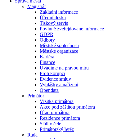
Správa města
Magistrát
Základní informace
Úřední deska
Tiskový servis
Povinně zveřejňované informace
GDPR
Odbory
Městské společnosti
Městské organizace
Kariéra
Finance
Uvádíme na pravou míru
Proti korupci
Evidence smluv
Vyhlášky a nařízení
Opendata
Primátor
Vizitka primátora
Akce pod záštitou primátora
Úřad primátora
Rezidence primátora
Stáli v čele
Primátorský řetěz
Rada