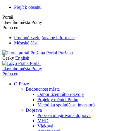
Přejít k obsahu
Portál
hlavního města Prahy
Praha.eu
Povinně zveřejňované informace
Městské části
Portál Pražana
Česky
English
Portál
hlavního města Prahy
Praha.eu
O Praze
Budoucnost města
Odbor územního rozvoje
Projekty měnící Prahu
Metodika spoluúčasti investorů
Doprava
Pražská integrovaná doprava
MHD
Vlaková