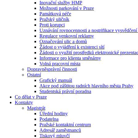
Inovační služby HMP
Možnosti parkování v Praze
Památková péče
Pražský uličník
Proti korupci
Uznávání rovnocennosti a nostrifikace vysvědčen
Regulace venkovní reklamy
Označování ulic a domů
Žádost o vyjádření k existenci sítí
Žádosti o využití prostředků elektronické prezenta
Informace pro klienta směnárny
Volná pracovní místa
Dopravněsprávní činnosti
Ostatní
Grafický manuál
Akce pod záštitou radních hlavního města Prahy
Studentská právní poradna
Co dělat v Praze
Kontakty
Magistrát
Úřední hodiny
Podatelna
Pražské kontaktní centrum
Adresář zaměstnanců
Tiskový mluvčí