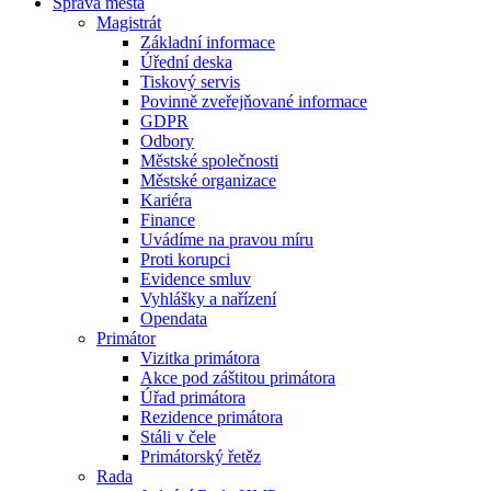
Správa města
Magistrát
Základní informace
Úřední deska
Tiskový servis
Povinně zveřejňované informace
GDPR
Odbory
Městské společnosti
Městské organizace
Kariéra
Finance
Uvádíme na pravou míru
Proti korupci
Evidence smluv
Vyhlášky a nařízení
Opendata
Primátor
Vizitka primátora
Akce pod záštitou primátora
Úřad primátora
Rezidence primátora
Stáli v čele
Primátorský řetěz
Rada