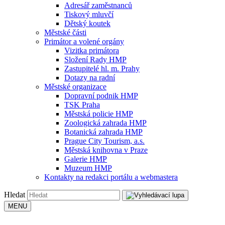
Adresář zaměstnanců
Tiskový mluvčí
Dětský koutek
Městské části
Primátor a volené orgány
Vizitka primátora
Složení Rady HMP
Zastupitelé hl. m. Prahy
Dotazy na radní
Městské organizace
Dopravní podnik HMP
TSK Praha
Městská policie HMP
Zoologická zahrada HMP
Botanická zahrada HMP
Prague City Tourism, a.s.
Městská knihovna v Praze
Galerie HMP
Muzeum HMP
Kontakty na redakci portálu a webmastera
Hledat
MENU