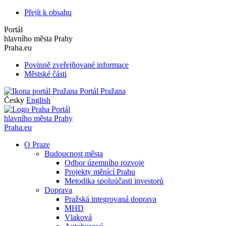
Přejít k obsahu
Portál
hlavního města Prahy
Praha.eu
Povinně zveřejňované informace
Městské části
Portál Pražana
Česky
English
Portál
hlavního města Prahy
Praha.eu
O Praze
Budoucnost města
Odbor územního rozvoje
Projekty měnící Prahu
Metodika spoluúčasti investorů
Doprava
Pražská integrovaná doprava
MHD
Vlaková