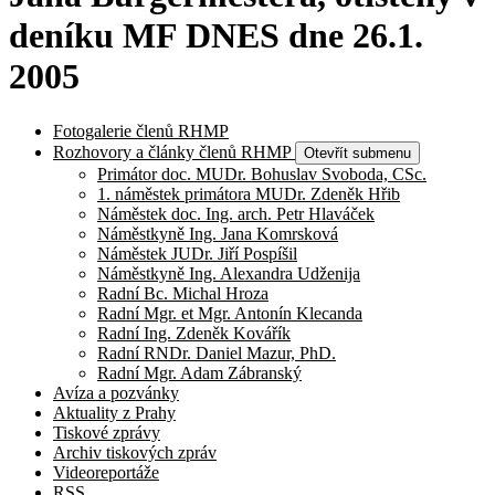
deníku MF DNES dne 26.1.
2005
Fotogalerie členů RHMP
Rozhovory a články členů RHMP
Otevřít submenu
Primátor doc. MUDr. Bohuslav Svoboda, CSc.
1. náměstek primátora MUDr. Zdeněk Hřib
Náměstek doc. Ing. arch. Petr Hlaváček
Náměstkyně Ing. Jana Komrsková
Náměstek JUDr. Jiří Pospíšil
Náměstkyně Ing. Alexandra Udženija
Radní Bc. Michal Hroza
Radní Mgr. et Mgr. Antonín Klecanda
Radní Ing. Zdeněk Kovářík
Radní RNDr. Daniel Mazur, PhD.
Radní Mgr. Adam Zábranský
Avíza a pozvánky
Aktuality z Prahy
Tiskové zprávy
Archiv tiskových zpráv
Videoreportáže
RSS