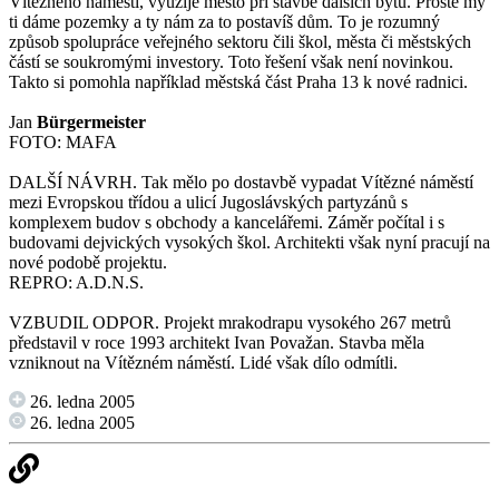
Vítězného náměstí, využije město při stavbě dalších bytů. Prostě my
ti dáme pozemky a ty nám za to postavíš dům. To je rozumný
způsob spolupráce veřejného sektoru čili škol, města či městských
částí se soukromými investory. Toto řešení však není novinkou.
Takto si pomohla například městská část Praha 13 k nové radnici.
Jan
Bürgermeister
FOTO: MAFA
DALŠÍ NÁVRH. Tak mělo po dostavbě vypadat Vítězné náměstí
mezi Evropskou třídou a ulicí Jugoslávských partyzánů s
komplexem budov s obchody a kancelářemi. Záměr počítal i s
budovami dejvických vysokých škol. Architekti však nyní pracují na
nové podobě projektu.
REPRO: A.D.N.S.
VZBUDIL ODPOR. Projekt mrakodrapu vysokého 267 metrů
představil v roce 1993 architekt Ivan Považan. Stavba měla
vzniknout na Vítězném náměstí. Lidé však dílo odmítli.
26. ledna 2005
26. ledna 2005