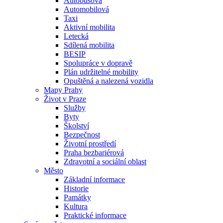
Autobusová
Automobilová
Taxi
Aktivní mobilita
Letecká
Sdílená mobilita
BESIP
Spolupráce v dopravě
Plán udržitelné mobility
Opuštěná a nalezená vozidla
Mapy Prahy
Život v Praze
Služby
Byty
Školství
Bezpečnost
Životní prostředí
Praha bezbariérová
Zdravotní a sociální oblast
Město
Základní informace
Historie
Památky
Kultura
Praktické informace