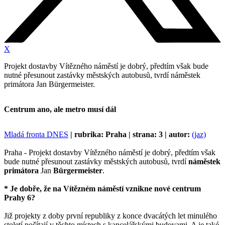
X
Projekt dostavby Vítězného náměstí je dobrý, předtím však bude
nutné přesunout zastávky městských autobusů, tvrdí náměstek
primátora Jan Bürgermeister.
Centrum ano, ale metro musí dál
Mladá fronta DNES
| rubrika: Praha | strana: 3 | autor:
(jaz)
Praha - Projekt dostavby Vítězného náměstí je dobrý, předtím však
bude nutné přesunout zastávky městských autobusů, tvrdí
náměstek
primátora
Jan
Bürgermeister
.
* Je dobře, že na Vítězném náměstí vznikne nové centrum
Prahy 6?
Již projekty z doby první republiky z konce dvacátých let minulého
století počítají v těchto místech s kancelářskými budovami. A je také