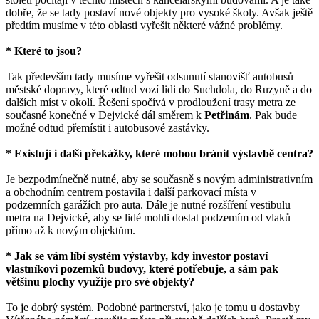
dobře, že se tady postaví nové objekty pro vysoké školy. Avšak ještě
předtím musíme v této oblasti vyřešit některé vážné problémy.
* Které to jsou?
Tak především tady musíme vyřešit odsunutí stanovišť autobusů
městské dopravy, které odtud vozí lidi do Suchdola, do Ruzyně a do
dalších míst v okolí. Řešení spočívá v prodloužení trasy metra ze
současné konečné v Dejvické dál směrem k
Petřinám
. Pak bude
možné odtud přemístit i autobusové zastávky.
* Existují i další překážky, které mohou bránit výstavbě centra?
Je bezpodmínečně nutné, aby se současně s novým administrativním
a obchodním centrem postavila i další parkovací místa v
podzemních garážích pro auta. Dále je nutné rozšíření vestibulu
metra na Dejvické, aby se lidé mohli dostat podzemím od vlaků
přímo až k novým objektům.
* Jak se vám líbí systém výstavby, kdy investor postaví
vlastníkovi pozemků budovy, které potřebuje, a sám pak
většinu plochy využije pro své objekty?
To je dobrý systém. Podobné partnerství, jako je tomu u dostavby