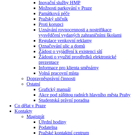
Inovační služby HMP
Možnosti parkování v Praze
Památková péče
Pražský uličník
Proti korupci
Uznávání rovnocennosti a nostrifikace
vysvědčení vydaných zahraničními školami
Regulace venkovní reklamy
Označování ulic a domů
Žádost o vyjádření k existenci sítí
Žádosti o využití prostředků elektronické
prezentace
Informace pro klienta směnárny
Volná pracovní místa
Dopravněsprávní činnosti
Ostatní
Grafický manuál
Akce pod záštitou radních hlavního města Prahy
Studentská právní poradna
Co dělat v Praze
Kontakty
Magistrát
Úřední hodiny
Podatelna
Pražské kontaktní centrum