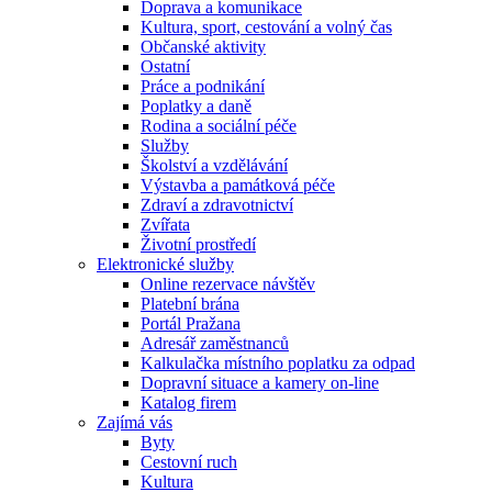
Doprava a komunikace
Kultura, sport, cestování a volný čas
Občanské aktivity
Ostatní
Práce a podnikání
Poplatky a daně
Rodina a sociální péče
Služby
Školství a vzdělávání
Výstavba a památková péče
Zdraví a zdravotnictví
Zvířata
Životní prostředí
Elektronické služby
Online rezervace návštěv
Platební brána
Portál Pražana
Adresář zaměstnanců
Kalkulačka místního poplatku za odpad
Dopravní situace a kamery on-line
Katalog firem
Zajímá vás
Byty
Cestovní ruch
Kultura