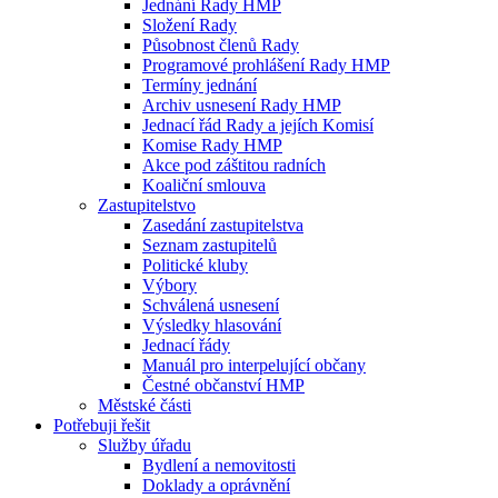
Jednání Rady HMP
Složení Rady
Působnost členů Rady
Programové prohlášení Rady HMP
Termíny jednání
Archiv usnesení Rady HMP
Jednací řád Rady a jejích Komisí
Komise Rady HMP
Akce pod záštitou radních
Koaliční smlouva
Zastupitelstvo
Zasedání zastupitelstva
Seznam zastupitelů
Politické kluby
Výbory
Schválená usnesení
Výsledky hlasování
Jednací řády
Manuál pro interpelující občany
Čestné občanství HMP
Městské části
Potřebuji řešit
Služby úřadu
Bydlení a nemovitosti
Doklady a oprávnění