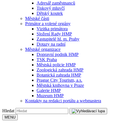
Adresář zaměstnanců
Tiskový mluvčí
Dětský koutek
Městské části
Primátor a volené orgány
Vizitka primátora
Složení Rady HMP
Zastupitelé hl. m. Prahy
Dotazy na radní
Městské organizace
Dopravní podnik HMP
TSK Praha
Městská policie HMP
Zoologická zahrada HMP
Botanická zahrada HMP
Prague City Tourism, a.s.
Městská knihovna v Praze
Galerie HMP
Muzeum HMP
Kontakty na redakci portálu a webmastera
Hledat
MENU