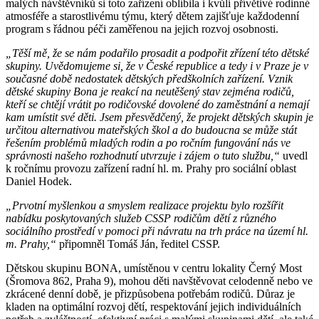
malých návštěvníků si toto zařízení oblíbila i kvůli přívětivé rodinné
atmosféře a starostlivému týmu, který dětem zajišťuje každodenní
program s řádnou péči zaměřenou na jejich rozvoj osobnosti.
„Těší mě, že se nám podařilo prosadit a podpořit zřízení této dětské
skupiny. Uvědomujeme si, že v České republice a tedy i v Praze je v
současné době nedostatek dětských předškolních zařízení. Vznik
dětské skupiny Bona je reakcí na neutěšený stav zejména rodičů,
kteří se chtějí vrátit po rodičovské dovolené do zaměstnání a nemají
kam umístit své děti. Jsem přesvědčený, že projekt dětských skupin je
určitou alternativou mateřských škol a do budoucna se může stát
řešením problémů mladých rodin a po ročním fungování nás ve
správnosti našeho rozhodnutí utvrzuje i zájem o tuto službu,“
uvedl
k ročnímu provozu zařízení radní hl. m. Prahy pro sociální oblast
Daniel Hodek.
„Prvotní myšlenkou a smyslem realizace projektu bylo rozšířit
nabídku poskytovaných služeb CSSP rodičům dětí z různého
sociálního prostředí v pomoci při návratu na trh práce na území hl.
m. Prahy,“
připomněl Tomáš Ján, ředitel CSSP.
Dětskou skupinu BONA, umístěnou v centru lokality Černý Most
(Šromova 862, Praha 9), mohou děti navštěvovat celodenně nebo ve
zkrácené denní době, je přizpůsobena potřebám rodičů. Důraz je
kladen na optimální rozvoj dětí, respektování jejich individuálních