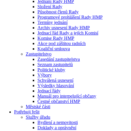
Jednání Rady HMP
Složení Rady
Působnost členů Rady
Programové prohlášení Rady HMP
Termíny jednání
Archiv usnesení Rady HMP
Jednací řád Rady a jejích Komisí
Komise Rady HMP
Akce pod záštitou radních
Koaliční smlouva
Zastupitelstvo
Zasedání zastupitelstva
Seznam zastupitelů
Politické kluby
Výbory
Schválená usnesení
Výsledky hlasování
Jednací řády
Manuál pro interpelující občany
Čestné občanství HMP
Městské části
Potřebuji řešit
Služby úřadu
Bydlení a nemovitosti
Doklady a oprávnění