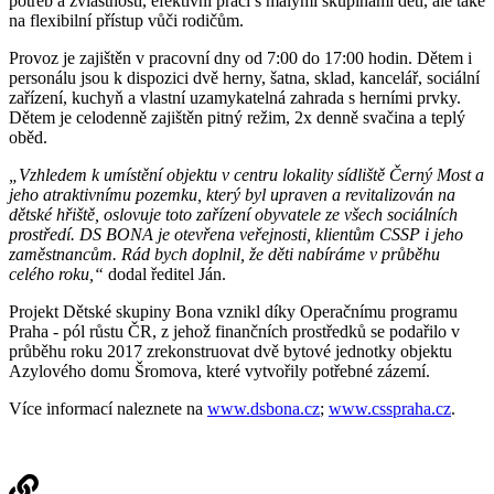
potřeb a zvláštností, efektivní práci s malými skupinami dětí, ale také
na flexibilní přístup vůči rodičům.
Provoz je zajištěn v pracovní dny od 7:00 do 17:00 hodin. Dětem i
personálu jsou k dispozici dvě herny, šatna, sklad, kancelář, sociální
zařízení, kuchyň a vlastní uzamykatelná zahrada s herními prvky.
Dětem je celodenně zajištěn pitný režim, 2x denně svačina a teplý
oběd.
„Vzhledem k umístění objektu v centru lokality sídliště Černý Most a
jeho atraktivnímu pozemku, který byl upraven a revitalizován na
dětské hřiště, oslovuje toto zařízení obyvatele ze všech sociálních
prostředí. DS BONA je otevřena veřejnosti, klientům CSSP i jeho
zaměstnancům. Rád bych doplnil, že děti nabíráme v průběhu
celého roku,“
dodal ředitel Ján.
Projekt Dětské skupiny Bona vznikl díky Operačnímu programu
Praha - pól růstu ČR, z jehož finančních prostředků se podařilo v
průběhu roku 2017 zrekonstruovat dvě bytové jednotky objektu
Azylového domu Šromova, které vytvořily potřebné zázemí.
Více informací naleznete na
www.dsbona.cz
;
www.csspraha.cz
.