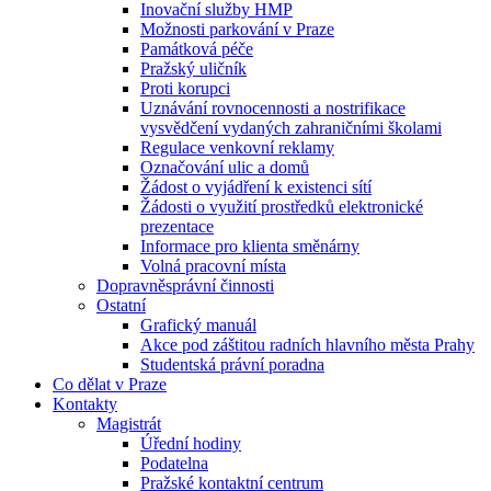
Inovační služby HMP
Možnosti parkování v Praze
Památková péče
Pražský uličník
Proti korupci
Uznávání rovnocennosti a nostrifikace
vysvědčení vydaných zahraničními školami
Regulace venkovní reklamy
Označování ulic a domů
Žádost o vyjádření k existenci sítí
Žádosti o využití prostředků elektronické
prezentace
Informace pro klienta směnárny
Volná pracovní místa
Dopravněsprávní činnosti
Ostatní
Grafický manuál
Akce pod záštitou radních hlavního města Prahy
Studentská právní poradna
Co dělat v Praze
Kontakty
Magistrát
Úřední hodiny
Podatelna
Pražské kontaktní centrum