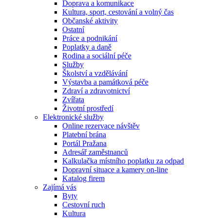
Doprava a komunikace
Kultura, sport, cestování a volný čas
Občanské aktivity
Ostatní
Práce a podnikání
Poplatky a daně
Rodina a sociální péče
Služby
Školství a vzdělávání
Výstavba a památková péče
Zdraví a zdravotnictví
Zvířata
Životní prostředí
Elektronické služby
Online rezervace návštěv
Platební brána
Portál Pražana
Adresář zaměstnanců
Kalkulačka místního poplatku za odpad
Dopravní situace a kamery on-line
Katalog firem
Zajímá vás
Byty
Cestovní ruch
Kultura