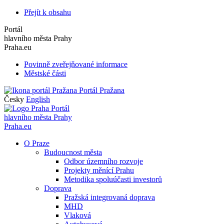
Přejít k obsahu
Portál
hlavního města Prahy
Praha.eu
Povinně zveřejňované informace
Městské části
Portál Pražana
Česky
English
Portál
hlavního města Prahy
Praha.eu
O Praze
Budoucnost města
Odbor územního rozvoje
Projekty měnící Prahu
Metodika spoluúčasti investorů
Doprava
Pražská integrovaná doprava
MHD
Vlaková