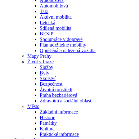
Autobusová
Automobilová
Taxi
Aktivní mobilita
Letecká
Sdílená mobilita
BESIP
Spolupráce v dopravě
Plán udržitelné mobility
Opuštěná a nalezená vozidla
Mapy Prahy
Život v Praze
Služby
Byty
Školství
Bezpečnost
Životní prostředí
Praha bezbariérová
Zdravotní a sociální oblast
Město
Základní informace
Historie
Památky
Kultura
Praktické informace