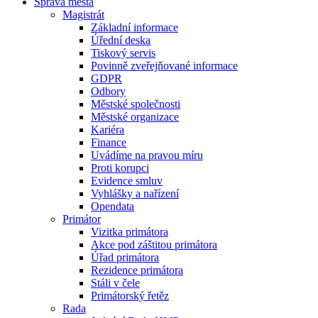
Správa města
Magistrát
Základní informace
Úřední deska
Tiskový servis
Povinně zveřejňované informace
GDPR
Odbory
Městské společnosti
Městské organizace
Kariéra
Finance
Uvádíme na pravou míru
Proti korupci
Evidence smluv
Vyhlášky a nařízení
Opendata
Primátor
Vizitka primátora
Akce pod záštitou primátora
Úřad primátora
Rezidence primátora
Stáli v čele
Primátorský řetěz
Rada