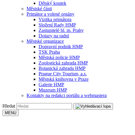
Dětský koutek
Městské části
Primátor a volené orgány
Vizitka primátora
Složení Rady HMP
Zastupitelé hl. m. Prahy
Dotazy na radní
Městské organizace
Dopravní podnik HMP
TSK Praha
Městská policie HMP
Zoologická zahrada HMP
Botanická zahrada HMP
Prague City Tourism, a.s.
Městská knihovna v Praze
Galerie HMP
Muzeum HMP
Kontakty na redakci portálu a webmastera
Hledat
MENU