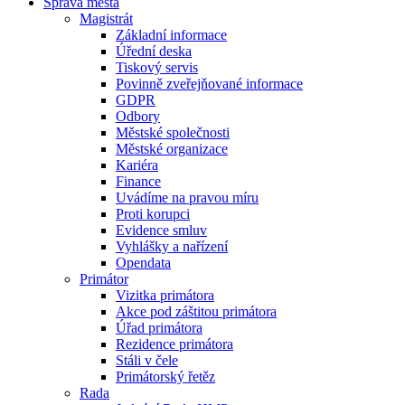
Správa města
Magistrát
Základní informace
Úřední deska
Tiskový servis
Povinně zveřejňované informace
GDPR
Odbory
Městské společnosti
Městské organizace
Kariéra
Finance
Uvádíme na pravou míru
Proti korupci
Evidence smluv
Vyhlášky a nařízení
Opendata
Primátor
Vizitka primátora
Akce pod záštitou primátora
Úřad primátora
Rezidence primátora
Stáli v čele
Primátorský řetěz
Rada