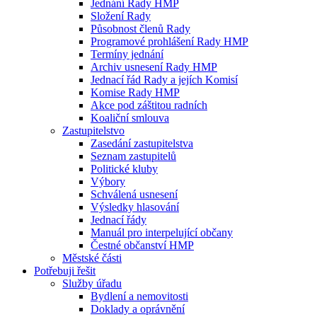
Jednání Rady HMP
Složení Rady
Působnost členů Rady
Programové prohlášení Rady HMP
Termíny jednání
Archiv usnesení Rady HMP
Jednací řád Rady a jejích Komisí
Komise Rady HMP
Akce pod záštitou radních
Koaliční smlouva
Zastupitelstvo
Zasedání zastupitelstva
Seznam zastupitelů
Politické kluby
Výbory
Schválená usnesení
Výsledky hlasování
Jednací řády
Manuál pro interpelující občany
Čestné občanství HMP
Městské části
Potřebuji řešit
Služby úřadu
Bydlení a nemovitosti
Doklady a oprávnění