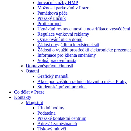
Inovační služby HMP
Možnosti parkování v Praze
Památková péče
Pražský uličník
Proti korupci
Uznávání rovnocennosti a nostrifikace vysvědčen
Regulace venkovní reklamy
Označování ulic a domů
Žádost o vyjádření k existenci sítí
Žádosti o využití prostředků elektronické prezenta
Informace pro klienta směnárny
Volná pracovní místa
Dopravněsprávní činnosti
Ostatní
Grafický manuál
Akce pod záštitou radních hlavního města Prahy
Studentská právní poradna
Co dělat v Praze
Kontakty
Magistrát
Úřední hodiny
Podatelna
Pražské kontaktní centrum
Adresář zaměstnanců
Tiskový mluvčí