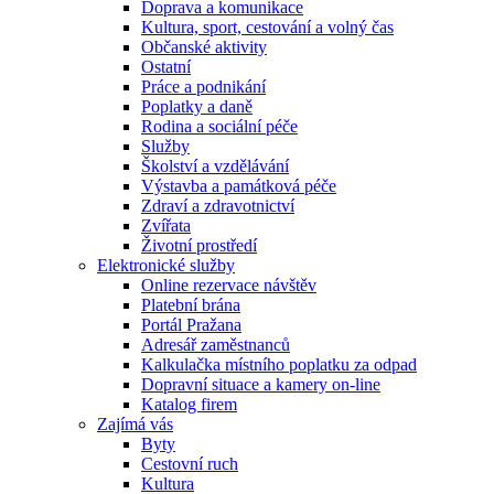
Doprava a komunikace
Kultura, sport, cestování a volný čas
Občanské aktivity
Ostatní
Práce a podnikání
Poplatky a daně
Rodina a sociální péče
Služby
Školství a vzdělávání
Výstavba a památková péče
Zdraví a zdravotnictví
Zvířata
Životní prostředí
Elektronické služby
Online rezervace návštěv
Platební brána
Portál Pražana
Adresář zaměstnanců
Kalkulačka místního poplatku za odpad
Dopravní situace a kamery on-line
Katalog firem
Zajímá vás
Byty
Cestovní ruch
Kultura