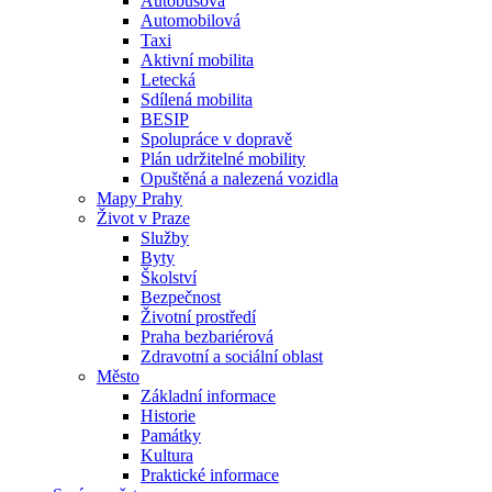
Autobusová
Automobilová
Taxi
Aktivní mobilita
Letecká
Sdílená mobilita
BESIP
Spolupráce v dopravě
Plán udržitelné mobility
Opuštěná a nalezená vozidla
Mapy Prahy
Život v Praze
Služby
Byty
Školství
Bezpečnost
Životní prostředí
Praha bezbariérová
Zdravotní a sociální oblast
Město
Základní informace
Historie
Památky
Kultura
Praktické informace