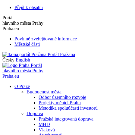
Přejít k obsahu
Portál
hlavního města Prahy
Praha.eu
Povinně zveřejňované informace
Městské části
Portál Pražana
Česky
English
Portál
hlavního města Prahy
Praha.eu
O Praze
Budoucnost města
Odbor územního rozvoje
Projekty měnící Prahu
Metodika spoluúčasti investorů
Doprava
Pražská integrovaná doprava
MHD
Vlaková