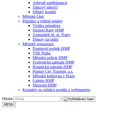
Adresář zaměstnanců
Tiskový mluvčí
Dětský koutek
Městské části
Primátor a volené orgány
Vizitka primátora
Složení Rady HMP
Zastupitelé hl. m. Prahy
Dotazy na radní
Městské organizace
Dopravní podnik HMP
TSK Praha
Městská policie HMP
Zoologická zahrada HMP
Botanická zahrada HMP
Prague City Tourism, a.s.
Městská knihovna v Praze
Galerie HMP
Muzeum HMP
Kontakty na redakci portálu a webmastera
Hledat
MENU