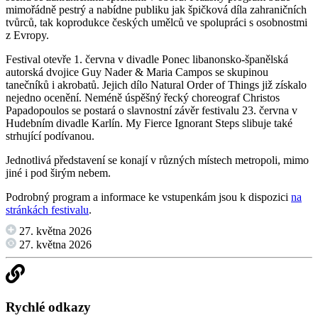
mimořádně pestrý a nabídne publiku jak špičková díla zahraničních
tvůrců, tak koprodukce českých umělců ve spolupráci s osobnostmi
z Evropy.
Festival otevře 1. června v divadle Ponec libanonsko-španělská
autorská dvojice Guy Nader & Maria Campos se skupinou
tanečníků i akrobatů. Jejich dílo Natural Order of Things již získalo
nejedno ocenění. Neméně úspěšný řecký choreograf Christos
Papadopoulos se postará o slavnostní závěr festivalu 23. června v
Hudebním divadle Karlín. My Fierce Ignorant Steps slibuje také
strhující podívanou.
Jednotlivá představení se konají v různých místech metropoli, mimo
jiné i pod širým nebem.
Podrobný program a informace ke vstupenkám jsou k dispozici
na
stránkách festivalu
.
27. května 2026
27. května 2026
Rychlé odkazy