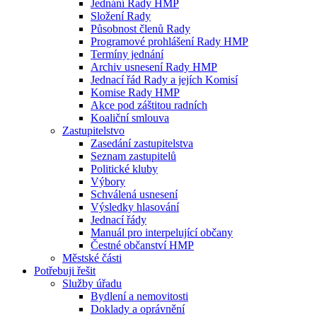
Jednání Rady HMP
Složení Rady
Působnost členů Rady
Programové prohlášení Rady HMP
Termíny jednání
Archiv usnesení Rady HMP
Jednací řád Rady a jejích Komisí
Komise Rady HMP
Akce pod záštitou radních
Koaliční smlouva
Zastupitelstvo
Zasedání zastupitelstva
Seznam zastupitelů
Politické kluby
Výbory
Schválená usnesení
Výsledky hlasování
Jednací řády
Manuál pro interpelující občany
Čestné občanství HMP
Městské části
Potřebuji řešit
Služby úřadu
Bydlení a nemovitosti
Doklady a oprávnění