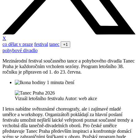
X
co dělat v praze
festival
tanec
+1
pohybové divadlo
Mezinárodní festival současného tance a pohybového divadla Tanec
Praha je každoročním vrcholem sezóny. Program letošního 38.
ročníku je připraven od 1. do 23. června.
1 minuta čtení
Vizuál letošního festivalu Autor: web akce
I letos nabídne světoznámé choreografy, ale i zajímavé mladé
umělce a workshopy. Organizátoři pokládají za hlavní poslaní
festivalu umožnit nejširší laické veřejnosti poznat současné trendy a
vrcholná díla tanečně-divadelních oborů. Pro české umělce
představuje Tanec Praha především inspiraci a konfrontuje domácí
scénu se zahraničními špičkami v oboru. Pražský program bude