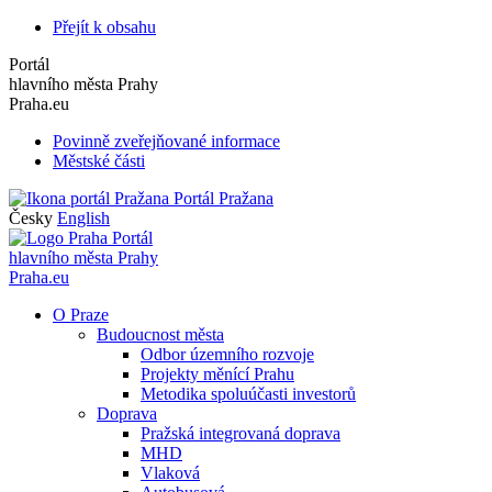
Přejít k obsahu
Portál
hlavního města Prahy
Praha.eu
Povinně zveřejňované informace
Městské části
Portál Pražana
Česky
English
Portál
hlavního města Prahy
Praha.eu
O Praze
Budoucnost města
Odbor územního rozvoje
Projekty měnící Prahu
Metodika spoluúčasti investorů
Doprava
Pražská integrovaná doprava
MHD
Vlaková