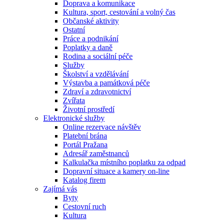
Doprava a komunikace
Kultura, sport, cestování a volný čas
Občanské aktivity
Ostatní
Práce a podnikání
Poplatky a daně
Rodina a sociální péče
Služby
Školství a vzdělávání
Výstavba a památková péče
Zdraví a zdravotnictví
Zvířata
Životní prostředí
Elektronické služby
Online rezervace návštěv
Platební brána
Portál Pražana
Adresář zaměstnanců
Kalkulačka místního poplatku za odpad
Dopravní situace a kamery on-line
Katalog firem
Zajímá vás
Byty
Cestovní ruch
Kultura