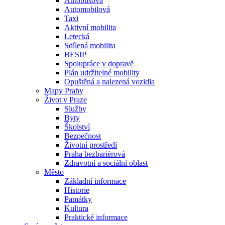
Autobusová
Automobilová
Taxi
Aktivní mobilita
Letecká
Sdílená mobilita
BESIP
Spolupráce v dopravě
Plán udržitelné mobility
Opuštěná a nalezená vozidla
Mapy Prahy
Život v Praze
Služby
Byty
Školství
Bezpečnost
Životní prostředí
Praha bezbariérová
Zdravotní a sociální oblast
Město
Základní informace
Historie
Památky
Kultura
Praktické informace