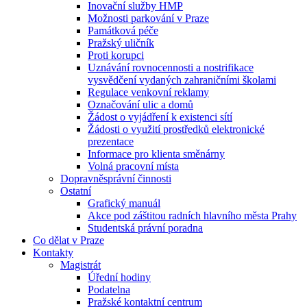
Inovační služby HMP
Možnosti parkování v Praze
Památková péče
Pražský uličník
Proti korupci
Uznávání rovnocennosti a nostrifikace
vysvědčení vydaných zahraničními školami
Regulace venkovní reklamy
Označování ulic a domů
Žádost o vyjádření k existenci sítí
Žádosti o využití prostředků elektronické
prezentace
Informace pro klienta směnárny
Volná pracovní místa
Dopravněsprávní činnosti
Ostatní
Grafický manuál
Akce pod záštitou radních hlavního města Prahy
Studentská právní poradna
Co dělat v Praze
Kontakty
Magistrát
Úřední hodiny
Podatelna
Pražské kontaktní centrum