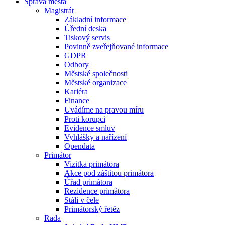
Správa města
Magistrát
Základní informace
Úřední deska
Tiskový servis
Povinně zveřejňované informace
GDPR
Odbory
Městské společnosti
Městské organizace
Kariéra
Finance
Uvádíme na pravou míru
Proti korupci
Evidence smluv
Vyhlášky a nařízení
Opendata
Primátor
Vizitka primátora
Akce pod záštitou primátora
Úřad primátora
Rezidence primátora
Stáli v čele
Primátorský řetěz
Rada