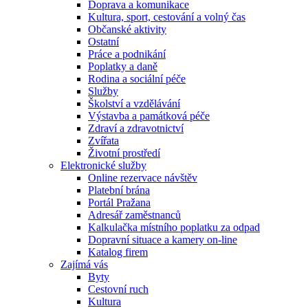
Doprava a komunikace
Kultura, sport, cestování a volný čas
Občanské aktivity
Ostatní
Práce a podnikání
Poplatky a daně
Rodina a sociální péče
Služby
Školství a vzdělávání
Výstavba a památková péče
Zdraví a zdravotnictví
Zvířata
Životní prostředí
Elektronické služby
Online rezervace návštěv
Platební brána
Portál Pražana
Adresář zaměstnanců
Kalkulačka místního poplatku za odpad
Dopravní situace a kamery on-line
Katalog firem
Zajímá vás
Byty
Cestovní ruch
Kultura