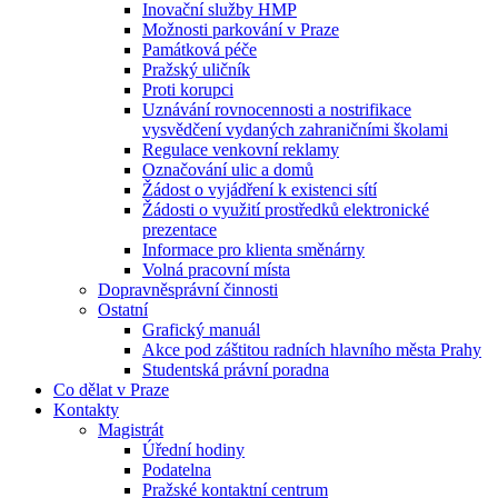
Inovační služby HMP
Možnosti parkování v Praze
Památková péče
Pražský uličník
Proti korupci
Uznávání rovnocennosti a nostrifikace
vysvědčení vydaných zahraničními školami
Regulace venkovní reklamy
Označování ulic a domů
Žádost o vyjádření k existenci sítí
Žádosti o využití prostředků elektronické
prezentace
Informace pro klienta směnárny
Volná pracovní místa
Dopravněsprávní činnosti
Ostatní
Grafický manuál
Akce pod záštitou radních hlavního města Prahy
Studentská právní poradna
Co dělat v Praze
Kontakty
Magistrát
Úřední hodiny
Podatelna
Pražské kontaktní centrum