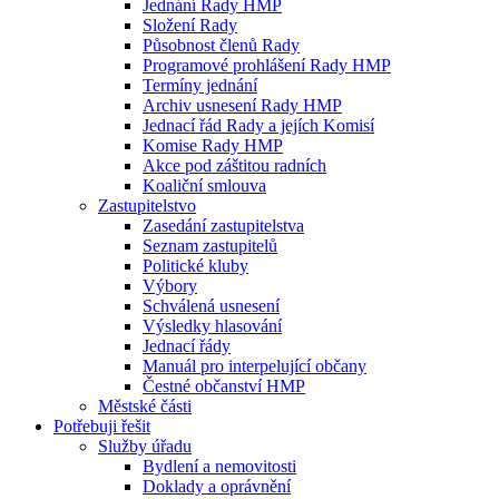
Jednání Rady HMP
Složení Rady
Působnost členů Rady
Programové prohlášení Rady HMP
Termíny jednání
Archiv usnesení Rady HMP
Jednací řád Rady a jejích Komisí
Komise Rady HMP
Akce pod záštitou radních
Koaliční smlouva
Zastupitelstvo
Zasedání zastupitelstva
Seznam zastupitelů
Politické kluby
Výbory
Schválená usnesení
Výsledky hlasování
Jednací řády
Manuál pro interpelující občany
Čestné občanství HMP
Městské části
Potřebuji řešit
Služby úřadu
Bydlení a nemovitosti
Doklady a oprávnění