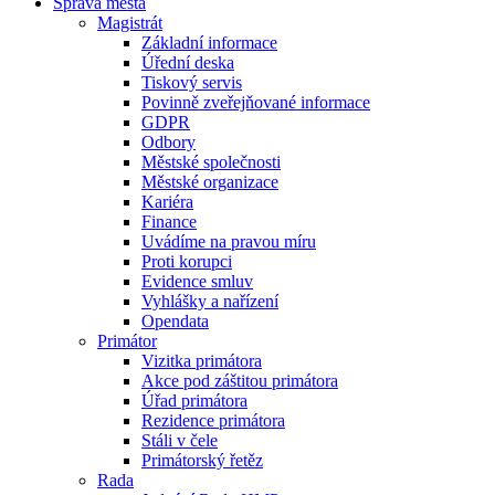
Správa města
Magistrát
Základní informace
Úřední deska
Tiskový servis
Povinně zveřejňované informace
GDPR
Odbory
Městské společnosti
Městské organizace
Kariéra
Finance
Uvádíme na pravou míru
Proti korupci
Evidence smluv
Vyhlášky a nařízení
Opendata
Primátor
Vizitka primátora
Akce pod záštitou primátora
Úřad primátora
Rezidence primátora
Stáli v čele
Primátorský řetěz
Rada