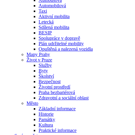
Autobusová
Automobilová
Taxi
Aktivní mobilita
Letecká
Sdílená mobilita
BESIP
Spolupráce v dopravě
Plán udržitelné mobility
Opuštěná a nalezená vozidla
Mapy Prahy
Život v Praze
Služby
Byty
Školství
Bezpečnost
Životní prostředí
Praha bezbariérová
Zdravotní a sociální oblast
Město
Základní informace
Historie
Památky
Kultura
Praktické informace