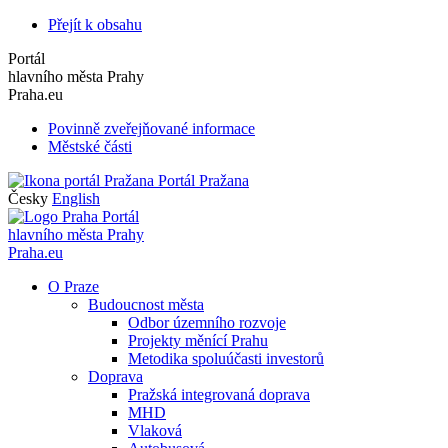
Přejít k obsahu
Portál
hlavního města Prahy
Praha.eu
Povinně zveřejňované informace
Městské části
Portál Pražana
Česky
English
Portál
hlavního města Prahy
Praha.eu
O Praze
Budoucnost města
Odbor územního rozvoje
Projekty měnící Prahu
Metodika spoluúčasti investorů
Doprava
Pražská integrovaná doprava
MHD
Vlaková