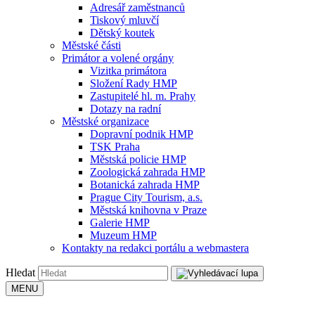
Adresář zaměstnanců
Tiskový mluvčí
Dětský koutek
Městské části
Primátor a volené orgány
Vizitka primátora
Složení Rady HMP
Zastupitelé hl. m. Prahy
Dotazy na radní
Městské organizace
Dopravní podnik HMP
TSK Praha
Městská policie HMP
Zoologická zahrada HMP
Botanická zahrada HMP
Prague City Tourism, a.s.
Městská knihovna v Praze
Galerie HMP
Muzeum HMP
Kontakty na redakci portálu a webmastera
Hledat
MENU