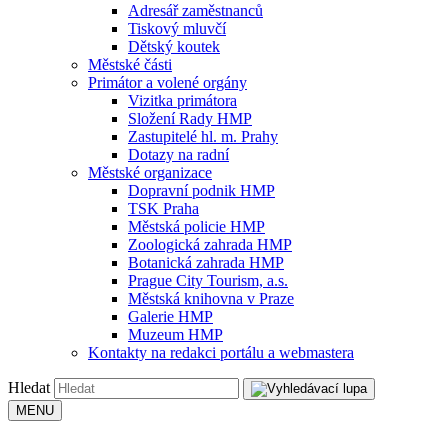
Adresář zaměstnanců
Tiskový mluvčí
Dětský koutek
Městské části
Primátor a volené orgány
Vizitka primátora
Složení Rady HMP
Zastupitelé hl. m. Prahy
Dotazy na radní
Městské organizace
Dopravní podnik HMP
TSK Praha
Městská policie HMP
Zoologická zahrada HMP
Botanická zahrada HMP
Prague City Tourism, a.s.
Městská knihovna v Praze
Galerie HMP
Muzeum HMP
Kontakty na redakci portálu a webmastera
Hledat
MENU