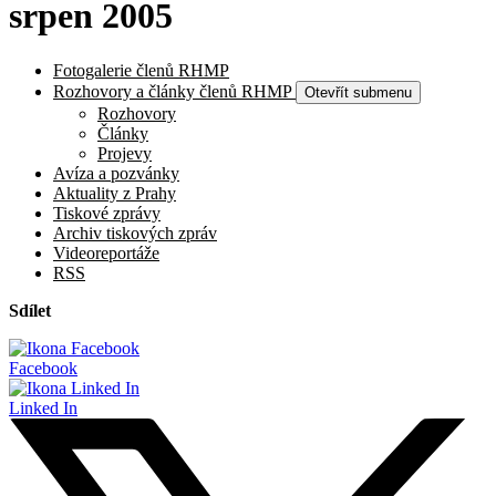
srpen 2005
Fotogalerie členů RHMP
Rozhovory a články členů RHMP
Otevřít submenu
Rozhovory
Články
Projevy
Avíza a pozvánky
Aktuality z Prahy
Tiskové zprávy
Archiv tiskových zpráv
Videoreportáže
RSS
Sdílet
Facebook
Linked In