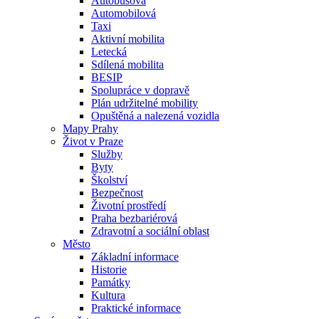
Autobusová
Automobilová
Taxi
Aktivní mobilita
Letecká
Sdílená mobilita
BESIP
Spolupráce v dopravě
Plán udržitelné mobility
Opuštěná a nalezená vozidla
Mapy Prahy
Život v Praze
Služby
Byty
Školství
Bezpečnost
Životní prostředí
Praha bezbariérová
Zdravotní a sociální oblast
Město
Základní informace
Historie
Památky
Kultura
Praktické informace