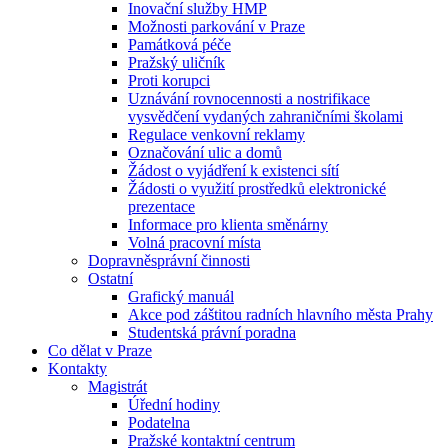
Inovační služby HMP
Možnosti parkování v Praze
Památková péče
Pražský uličník
Proti korupci
Uznávání rovnocennosti a nostrifikace
vysvědčení vydaných zahraničními školami
Regulace venkovní reklamy
Označování ulic a domů
Žádost o vyjádření k existenci sítí
Žádosti o využití prostředků elektronické
prezentace
Informace pro klienta směnárny
Volná pracovní místa
Dopravněsprávní činnosti
Ostatní
Grafický manuál
Akce pod záštitou radních hlavního města Prahy
Studentská právní poradna
Co dělat v Praze
Kontakty
Magistrát
Úřední hodiny
Podatelna
Pražské kontaktní centrum