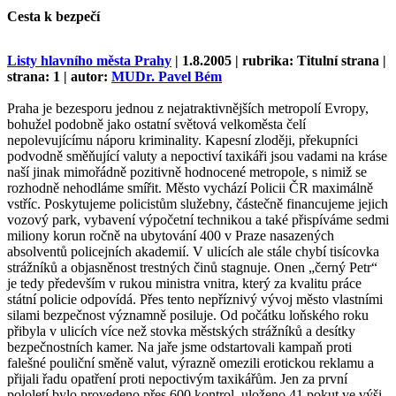
Cesta k bezpečí
Listy hlavního města Prahy
| 1.8.2005 | rubrika: Titulní strana |
strana: 1 | autor:
MUDr. Pavel Bém
Praha je bezesporu jednou z nejatraktivnějších metropolí Evropy,
bohužel podobně jako ostatní světová velkoměsta čelí
nepolevujícímu náporu kriminality. Kapesní zloději, překupníci
podvodně směňující valuty a nepoctiví taxikáři jsou vadami na kráse
naší jinak mimořádně pozitivně hodnocené metropole, s nimiž se
rozhodně nehodláme smířit. Město vychází Policii ČR maximálně
vstříc. Poskytujeme policistům služebny, částečně financujeme jejich
vozový park, vybavení výpočetní technikou a také přispíváme sedmi
miliony korun ročně na ubytování 400 v Praze nasazených
absolventů policejních akademií. V ulicích ale stále chybí tisícovka
strážníků a objasněnost trestných činů stagnuje. Onen „černý Petr“
je tedy především v rukou ministra vnitra, který za kvalitu práce
státní policie odpovídá. Přes tento nepříznivý vývoj město vlastními
silami bezpečnost významně posiluje. Od počátku loňského roku
přibyla v ulicích více než stovka městských strážníků a desítky
bezpečnostních kamer. Na jaře jsme odstartovali kampaň proti
falešné pouliční směně valut, výrazně omezili erotickou reklamu a
přijali řadu opatření proti nepoctivým taxikářům. Jen za první
pololetí bylo provedeno přes 600 kontrol, uloženo 41 pokut ve výši