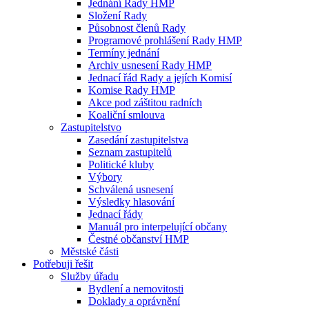
Jednání Rady HMP
Složení Rady
Působnost členů Rady
Programové prohlášení Rady HMP
Termíny jednání
Archiv usnesení Rady HMP
Jednací řád Rady a jejích Komisí
Komise Rady HMP
Akce pod záštitou radních
Koaliční smlouva
Zastupitelstvo
Zasedání zastupitelstva
Seznam zastupitelů
Politické kluby
Výbory
Schválená usnesení
Výsledky hlasování
Jednací řády
Manuál pro interpelující občany
Čestné občanství HMP
Městské části
Potřebuji řešit
Služby úřadu
Bydlení a nemovitosti
Doklady a oprávnění