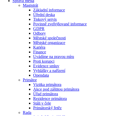
Správa města
Magistrát
Základní informace
Úřední deska
Tiskový servis
Povinně zveřejňované informace
GDPR
Odbory
Městské společnosti
Městské organizace
Kariéra
Finance
Uvádíme na pravou míru
Proti korupci
Evidence smluv
Vyhlášky a nařízení
Opendata
Primátor
Vizitka primátora
Akce pod záštitou primátora
Úřad primátora
Rezidence primátora
Stáli v čele
Primátorský řetěz
Rada