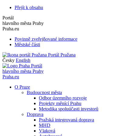
Přejít k obsahu
Portál
hlavního města Prahy
Praha.eu
Povinně zveřejňované informace
Městské části
Portál Pražana
Česky
English
Portál
hlavního města Prahy
Praha.eu
O Praze
Budoucnost města
Odbor územního rozvoje
Projekty měnící Prahu
Metodika spoluúčasti investorů
Doprava
Pražská integrovaná doprava
MHD
Vlaková