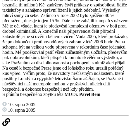
bezmála tří milionů Kč, zadrženy čtyři průkazy o způsobilosti řidiče
taxislužby a zahájeno správní řízení k jejich odebrání. Výsledky
mluví samy za sebe. Zatímco v roce 2002 bylo zjištěno 40 %
předražení, dnes je to jen 15 %. Dále jsme zahájili kampaň s názvem
Mějte oči všude, která je předzvěstí komplexní ofenzivy v boji proti
drobné kriminalitě. A konečně naši připravenost čelit přírodní
katastrofě jsme si ověřili během cvičení Voda 2005, které prokázalo,
že po dokončení protipovodňových zábran v létě 2006 bude Praha
schopna být na velkou vodu připravena v rekordním čase jedenácti
hodin. Mé poděkování patří všem zúčastněným složkám, především
pak dobrovolníkům, kteří přispěli k tomuto skvělému výsledku, a
také Pražanům za disciplinovanost a pochopení, s nimiž akci přijali.
Na cestě k bezpečné Praze jsme od loňského roku urazili pořádný
kus vpřed. Věřím proto, že navzdory nešťastným událostem, které
postihly Londýn a egyptské letovisko Šarm aš-Šajch, se Pražané i
návštěvníci naší metropole mohou v pražských ulicích cítit
bezpečně, a dokonce bezpečněji než kdy předtím.
S přáním bezpečného zbytku léta MUDr.
Pavel
Bém
10. srpna 2005
10. srpna 2005