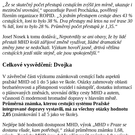
„Že se skutečný počet přestupů cestujícím zvýšil jen mírně, ukazuje i
meziroční srovnání,“
upozorňuje Pavel Procházka, pověřený
řízením organizace ROPID.
„S jedním přestupem cestuje dnes 43 %
cestujících, loni to bylo 38 %. Dva přestupy má letos na své trase 30
% lidí, loni to bylo 28 %. Průměrný počet přestupů je 1,35.“
Josef Nosek k tomu dodává:
„Nepotvrdily se ani obavy, že by lidé
přestali MHD kvůli zářijové změně využívat, žádné dramatické
změny jsme se nedočkali. Výzkum hovoří jasně, drtivá většina
cestujících jezdí stále stejně, ale jsou spokojenější.“
Celkové vysvědčení: Dvojka
V závěrečné části výzkumu známkovali cestující řadu aspektů
pražské MHD od 1 do 5 jako ve škole. Otázky zahrnovaly oblasti
bezbariérovosti a přístupnosti vozidel i nástupišť, dostatku informací
o plánovaných změnách, srovnání délky cesty MHD a autem,
včasnosti či modernosti hromadné dopravy v hlavním městě.
Průměrná známka, kterou cestující systému Pražské
integrované dopravy vystavili, má za všechny otázky hodnotu
2,05
(známkování 1 až 5 jako ve škole).
Nejlépe lidé hodnotili dostupnost MHD, výrok „
MHD v Praze se
dostanu všude, kam potřebuji,“
získal průměrnou známku 1,68,