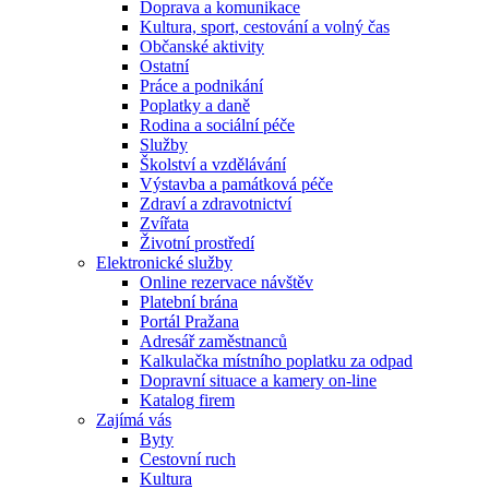
Doprava a komunikace
Kultura, sport, cestování a volný čas
Občanské aktivity
Ostatní
Práce a podnikání
Poplatky a daně
Rodina a sociální péče
Služby
Školství a vzdělávání
Výstavba a památková péče
Zdraví a zdravotnictví
Zvířata
Životní prostředí
Elektronické služby
Online rezervace návštěv
Platební brána
Portál Pražana
Adresář zaměstnanců
Kalkulačka místního poplatku za odpad
Dopravní situace a kamery on-line
Katalog firem
Zajímá vás
Byty
Cestovní ruch
Kultura