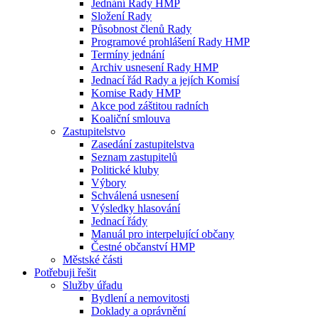
Jednání Rady HMP
Složení Rady
Působnost členů Rady
Programové prohlášení Rady HMP
Termíny jednání
Archiv usnesení Rady HMP
Jednací řád Rady a jejích Komisí
Komise Rady HMP
Akce pod záštitou radních
Koaliční smlouva
Zastupitelstvo
Zasedání zastupitelstva
Seznam zastupitelů
Politické kluby
Výbory
Schválená usnesení
Výsledky hlasování
Jednací řády
Manuál pro interpelující občany
Čestné občanství HMP
Městské části
Potřebuji řešit
Služby úřadu
Bydlení a nemovitosti
Doklady a oprávnění