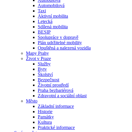
Autobusová
Automobilová
Taxi
Aktivní mobilita
Letecká
Sdílená mobilita
BESIP
Spolupráce v dopravě
Plán udržitelné mobility
Opuštěná a nalezená vozidla
Mapy Prahy
Život v Praze
Služby
Byty
Školství
Bezpečnost
Životní prostředí
Praha bezbariérová
Zdravotní a sociální oblast
Město
Základní informace
Historie
Památky
Kultura
Praktické informace