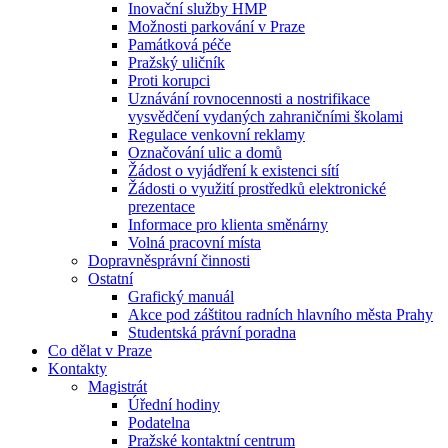
Inovační služby HMP
Možnosti parkování v Praze
Památková péče
Pražský uličník
Proti korupci
Uznávání rovnocennosti a nostrifikace
vysvědčení vydaných zahraničními školami
Regulace venkovní reklamy
Označování ulic a domů
Žádost o vyjádření k existenci sítí
Žádosti o využití prostředků elektronické
prezentace
Informace pro klienta směnárny
Volná pracovní místa
Dopravněsprávní činnosti
Ostatní
Grafický manuál
Akce pod záštitou radních hlavního města Prahy
Studentská právní poradna
Co dělat v Praze
Kontakty
Magistrát
Úřední hodiny
Podatelna
Pražské kontaktní centrum