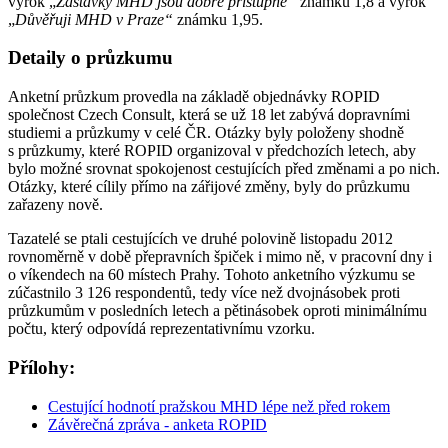
výrok „
Zastávky MHD jsou dobře přístupné“
známku 1,8 a výrok
„
Důvěřuji MHD v Praze“
známku 1,95.
Detaily o průzkumu
Anketní průzkum provedla na základě objednávky ROPID
společnost Czech Consult, která se už 18 let zabývá dopravními
studiemi a průzkumy v celé ČR. Otázky byly položeny shodně
s průzkumy, které ROPID organizoval v předchozích letech, aby
bylo možné srovnat spokojenost cestujících před změnami a po nich.
Otázky, které cílily přímo na zářijové změny, byly do průzkumu
zařazeny nově.
Tazatelé se ptali cestujících ve druhé polovině listopadu 2012
rovnoměrně v době přepravních špiček i mimo ně, v pracovní dny i
o víkendech na 60 místech Prahy. Tohoto anketního výzkumu se
zúčastnilo 3 126 respondentů, tedy více než dvojnásobek proti
průzkumům v posledních letech a pětinásobek oproti minimálnímu
počtu, který odpovídá reprezentativnímu vzorku.
Přílohy:
Cestující hodnotí pražskou MHD lépe než před rokem
Závěrečná zpráva - anketa ROPID