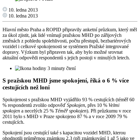
10. ledna 2013
10. ledna 2013
Hlavní město Praha a ROPID připravily anketní průzkum, který měl
za úkol zjistit, jak lidé vnímají pražskou MHD po zářijových
změnách z pohledu spolehlivosti, počtu přestupů, bezbariérových
vozidel i celkové spokojenosti se systémem Pražské integrované
dopravy. Výzkum byl připraven tak, aby bylo možné srovnat
aktuální odpovědi respondentů s jejich postoji v minulých letech.
3 minuty čtení
S pražskou MHD jsme spokojení, říká o 6 % více
cestujících než loni
Spokojenost s pražskou MHD vyjádřilo 93 % cestujících (téměř 60
% respondentů zvolilo odpověď
Spokojen
, přes 10 %
Velmi
spokojen
a necelých 25 %
Téměř spokojen
). Při průzkumu v roce
2011 bylo s MHD v Praze spokojeno 87 % a v roce 2009 79 %
cestujících.
Spokojení jsou cestující také s kapacitou vozidel MHD, kterou
ohodnotili průměrnou známkou 2,3 (při známkování 1 až 5 jako ve