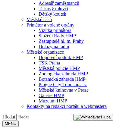
Adresář zaměstnanců
Tiskový mluvčí
Dětský koutek
Městské části
Primátor a volené orgány
Vizitka primátora
Složení Rady HMP
Zastupitelé hl. m. Prahy
Dotazy na radní
Městské organizace
Dopravní podnik HMP
TSK Praha
Městská policie HMP
Zoologická zahrada HMP
Botanická zahrada HMP
Prague City Tourism, a.s.
Městská knihovna v Praze
Galerie HMP
Muzeum HMP
Kontakty na redakci portálu a webmastera
Hledat
MENU