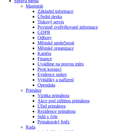
Správa města
Magistrát
Základní informace
Úřední deska
Tiskový servis
Povinně zveřejňované informace
GDPR
Odbory
Městské společnosti
Městské organizace
Kariéra
Finance
Uvádíme na pravou míru
Proti korupci
Evidence smluv
Vyhlášky a nařízení
Opendata
Primátor
Vizitka primátora
Akce pod záštitou primátora
Úřad primátora
Rezidence primátora
Stáli v čele
Primátorský řetěz
Rada