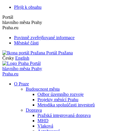
Přejít k obsahu
Portál
hlavního města Prahy
Praha.eu
Povinně zveřejňované informace
Městské části
Portál Pražana
Česky
English
Portál
hlavního města Prahy
Praha.eu
O Praze
Budoucnost města
Odbor územního rozvoje
Projekty měnící Prahu
Metodika spoluúčasti investorů
Doprava
Pražská integrovaná doprava
MHD
Vlaková