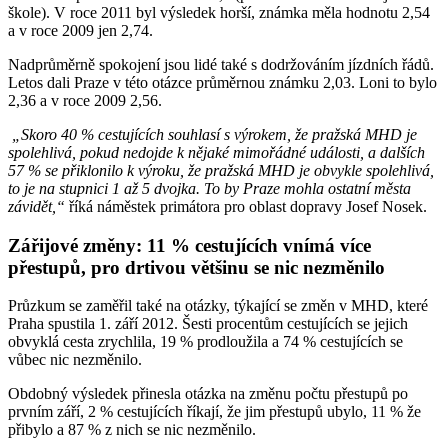
škole). V roce 2011 byl výsledek horší, známka měla hodnotu 2,54
a v roce 2009 jen 2,74.
Nadprůměrně spokojení jsou lidé také s dodržováním jízdních řádů.
Letos dali Praze v této otázce průměrnou známku 2,03. Loni to bylo
2,36 a v roce 2009 2,56.
„Skoro 40 % cestujících souhlasí s výrokem, že pražská MHD je
spolehlivá, pokud nedojde k nějaké mimořádné události, a dalších
57 % se přiklonilo k výroku, že pražská MHD je obvykle spolehlivá,
to je na stupnici 1 až 5 dvojka. To by Praze mohla ostatní města
závidět,“
říká náměstek primátora pro oblast dopravy Josef Nosek.
Zářijové změny: 11 % cestujících vnímá více
přestupů, pro drtivou většinu se nic nezměnilo
Průzkum se zaměřil také na otázky, týkající se změn v MHD, které
Praha spustila 1. září 2012. Šesti procentům cestujících se jejich
obvyklá cesta zrychlila, 19 % prodloužila a 74 % cestujících se
vůbec nic nezměnilo.
Obdobný výsledek přinesla otázka na změnu počtu přestupů po
prvním září, 2 % cestujících říkají, že jim přestupů ubylo, 11 % že
přibylo a 87 % z nich se nic nezměnilo.