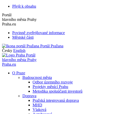
Přejít k obsahu
Portál
hlavního města Prahy
Praha.eu
Povinně zveřejňované informace
Městské části
Portál Pražana
Česky
English
Portál
hlavního města Prahy
Praha.eu
O Praze
Budoucnost města
Odbor územního rozvoje
Projekty měnící Prahu
Metodika spoluúčasti investorů
Doprava
Pražská integrovaná doprava
MHD
Vlaková