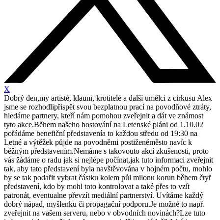
X
Dobrý den,my artisté, klauni, krotitelé a další umělci z cirkusu Alex
jsme se rozhodlipřispět svou bezplatnou prací na povodňové ztráty,
hledáme partnery, kteří nám pomohou zveřejnit a dát ve známost
tyto akce.Během našeho hostování na Letenské pláni od 1.10.02
pořádáme benefiční představenía to každou středu od 19:30 na
Letné a výtěžek půjde na povodněmi postiženéměsto navíc k
běžným představením.Nemáme s takovouto akcí zkušenosti, proto
vás žádáme o radu jak si nejlépe počínat,jak tuto informaci zveřejnit
tak, aby tato představení byla navštěvována v hojném počtu, mohlo
by se tak podařit vybrat částku kolem půl milonu korun během čtyř
představení, kdo by mohl toto kontrolovat a také přes to vzít
patronát, eventualne převzít mediální partnerství. Uvítáme každý
dobrý nápad, myšlenku či propagační podporu.Je možné to např.
zveřejnit na vašem serveru, nebo v obvodních novinách?Lze tuto