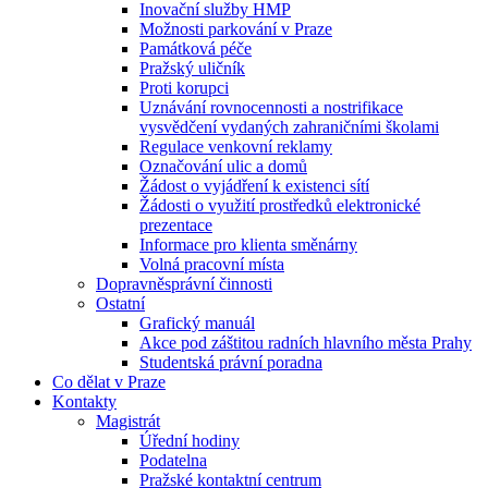
Inovační služby HMP
Možnosti parkování v Praze
Památková péče
Pražský uličník
Proti korupci
Uznávání rovnocennosti a nostrifikace
vysvědčení vydaných zahraničními školami
Regulace venkovní reklamy
Označování ulic a domů
Žádost o vyjádření k existenci sítí
Žádosti o využití prostředků elektronické
prezentace
Informace pro klienta směnárny
Volná pracovní místa
Dopravněsprávní činnosti
Ostatní
Grafický manuál
Akce pod záštitou radních hlavního města Prahy
Studentská právní poradna
Co dělat v Praze
Kontakty
Magistrát
Úřední hodiny
Podatelna
Pražské kontaktní centrum