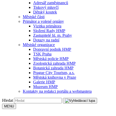
Adresář zaměstnanců
Tiskový mluvčí
Dětský koutek
Městské části
Primátor a volené orgány
Vizitka primátora
Složení Rady HMP
Zastupitelé hl. m. Prahy
Dotazy na radní
Městské organizace
Dopravní podnik HMP
TSK Praha
Městská policie HMP
Zoologická zahrada HMP
Botanická zahrada HMP
Prague City Tourism, a.s.
Městská knihovna v Praze
Galerie HMP
Muzeum HMP
Kontakty na redakci portálu a webmastera
Hledat
MENU