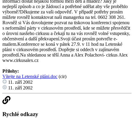
informaci dostat nějakou formou mezi děti a mládež? Jaký je
nejlepší způsob a co je žádoucí a potřebné udělat aby vše proběhlo
výborně?Děkujeme za vaši odpověď. V případě potřeby prosím
můžete rovněž kontaktovat naši managerku na tel. 0602 308 261.
Rovněž si Vás dovolujeme pozvat na tiskovou konferenci spojenou
s neformální párty v cirkusovém prostředí, kde se můžete přesvědčit
o úrovni nasšeho cirkusu a čekají tu na vás rovněž volné vstupenky,
občerstvení a další překvapení.Svoji účast prosím potvrďte e-
mailem.Konference se koná v pátek 27.9. v 11 hod na Letenské
pláni v cirkusovém prostředí. Dopřejte si oddech v zajímavém
prostředí.Na shledanou se těší Anna a Alex Polachovi- cirkus Alex
www.cirkusalex.cz
Přílohy:
Vítejte na Letenské pláni.doc
(cir)
11. září 2002
11. září 2002
Rychlé odkazy