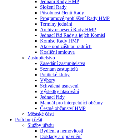
Jednání Rady HMP
Složení Rady
Působnost členů Rady
Programové prohlášení Rady HMP
Termíny jednání
Archiv usnesení Rady HMP
Jednací řád Rady a jejích Komisí
Komise Rady HMP
Akce pod záštitou radních
Koaliční smlouva
Zastupitelstvo
Zasedání zastupitelstva
Seznam zastupitelů
Politické kluby
Výbory
Schválená usnesení
Výsledky hlasování
Jednací řády
Manuál pro interpelující občany
Čestné občanství HMP
Městské části
Potřebuji řešit
Služby úřadu
Bydlení a nemovitosti
Doklady a oprávnění