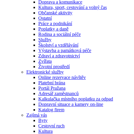
Doprava a komunikace
Kultura, sport, cestování a volný čas
Občanské aktivity
Ostatní
Práce a podnikání
Poplatky a daně
Rodina a sociální péče
Služby
Školství a vzdělávání
Výstavba a památková péče
Zdraví a zdravotnictví
Zvířata
Životní prostředí
Elektronické služby
Online rezervace návštěv
Platební brána
Portál Pražana
Adresář zaměstnanců
Kalkulačka místního poplatku za odpad
Dopravní situace a kamery on-line
Katalog firem
Zajímá vás
Byty
Cestovní ruch
Kultura