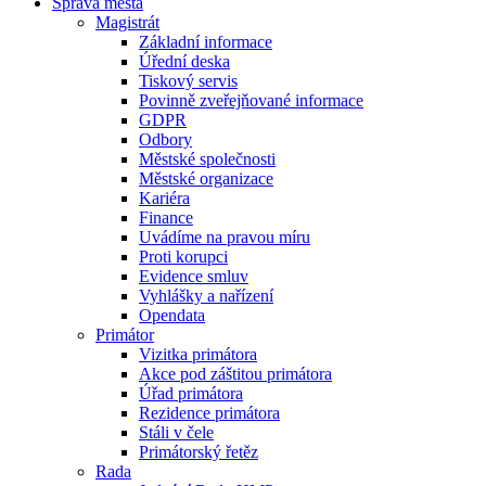
Správa města
Magistrát
Základní informace
Úřední deska
Tiskový servis
Povinně zveřejňované informace
GDPR
Odbory
Městské společnosti
Městské organizace
Kariéra
Finance
Uvádíme na pravou míru
Proti korupci
Evidence smluv
Vyhlášky a nařízení
Opendata
Primátor
Vizitka primátora
Akce pod záštitou primátora
Úřad primátora
Rezidence primátora
Stáli v čele
Primátorský řetěz
Rada