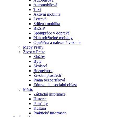
Autobusová
Automobilová
Taxi
Aktivní mobilita
Letecká
Sdílená mobilita
BESIP
Spolupráce v dopravě
Plán udržitelné mobility
Opuštěná a nalezená vozidla
Mapy Prahy
Život v Praze
Služby
Byty
Školství
Bezpečnost
Životní prostředí
Praha bezbariérová
Zdravotní a sociální oblast
Město
Základní informace
Historie
Památky
Kultura
Praktické informace