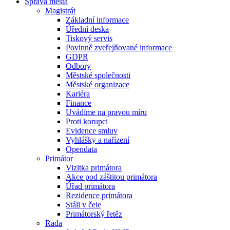
Správa města
Magistrát
Základní informace
Úřední deska
Tiskový servis
Povinně zveřejňované informace
GDPR
Odbory
Městské společnosti
Městské organizace
Kariéra
Finance
Uvádíme na pravou míru
Proti korupci
Evidence smluv
Vyhlášky a nařízení
Opendata
Primátor
Vizitka primátora
Akce pod záštitou primátora
Úřad primátora
Rezidence primátora
Stáli v čele
Primátorský řetěz
Rada