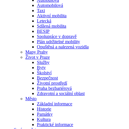
Autobusová
Automobilová
Taxi
Aktivní mobilita
Letecká
Sdílená mobilita
BESIP
Spolupráce v dopravě
Plán udržitelné mobility
Opuštěná a nalezená vozidla
Mapy Prahy
Život v Praze
Služby
Byty
Školství
Bezpečnost
Životní prostředí
Praha bezbariérová
Zdravotní a sociální oblast
Město
Základní informace
Historie
Památky
Kultura
Praktické informace