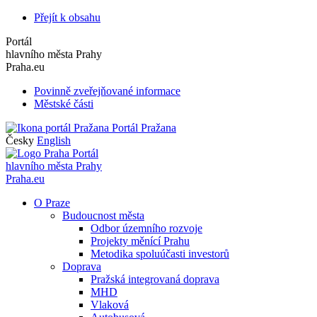
Přejít k obsahu
Portál
hlavního města Prahy
Praha.eu
Povinně zveřejňované informace
Městské části
Portál Pražana
Česky
English
Portál
hlavního města Prahy
Praha.eu
O Praze
Budoucnost města
Odbor územního rozvoje
Projekty měnící Prahu
Metodika spoluúčasti investorů
Doprava
Pražská integrovaná doprava
MHD
Vlaková