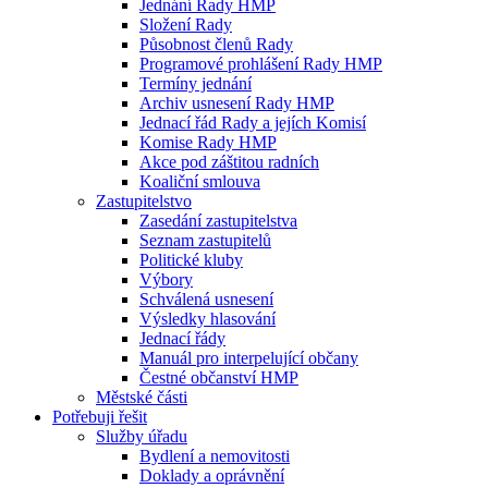
Jednání Rady HMP
Složení Rady
Působnost členů Rady
Programové prohlášení Rady HMP
Termíny jednání
Archiv usnesení Rady HMP
Jednací řád Rady a jejích Komisí
Komise Rady HMP
Akce pod záštitou radních
Koaliční smlouva
Zastupitelstvo
Zasedání zastupitelstva
Seznam zastupitelů
Politické kluby
Výbory
Schválená usnesení
Výsledky hlasování
Jednací řády
Manuál pro interpelující občany
Čestné občanství HMP
Městské části
Potřebuji řešit
Služby úřadu
Bydlení a nemovitosti
Doklady a oprávnění