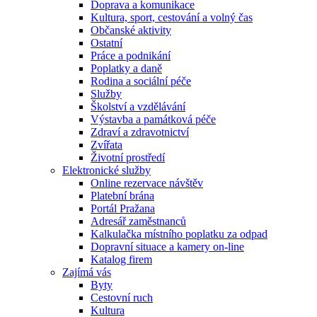
Doprava a komunikace
Kultura, sport, cestování a volný čas
Občanské aktivity
Ostatní
Práce a podnikání
Poplatky a daně
Rodina a sociální péče
Služby
Školství a vzdělávání
Výstavba a památková péče
Zdraví a zdravotnictví
Zvířata
Životní prostředí
Elektronické služby
Online rezervace návštěv
Platební brána
Portál Pražana
Adresář zaměstnanců
Kalkulačka místního poplatku za odpad
Dopravní situace a kamery on-line
Katalog firem
Zajímá vás
Byty
Cestovní ruch
Kultura