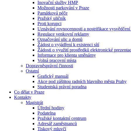
Inovační služby HMP
Možnosti parkování v Praze
Památková péče
Pražský uličník
Proti korupci
Uznávání rovnocennosti a nostrifikace vysvědčen
Regulace venkovní reklamy
Označování ulic a domů
Žádost o vyjádření k existenci sítí
Žádosti o využití prostředků elektronické prezenta
Informace pro klienta směnárny
Volná pracovní místa
Dopravněsprávní činnosti
Ostatní
Grafický manuál
Akce pod záštitou radních hlavního města Prahy
Studentská právní poradna
Co dělat v Praze
Kontakty
Magistrát
Úřední hodiny
Podatelna
Pražské kontaktní centrum
Adresář zaměstnanců
Tiskový mluvčí