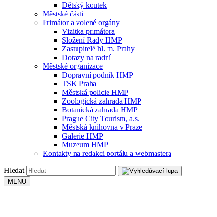
Dětský koutek
Městské části
Primátor a volené orgány
Vizitka primátora
Složení Rady HMP
Zastupitelé hl. m. Prahy
Dotazy na radní
Městské organizace
Dopravní podnik HMP
TSK Praha
Městská policie HMP
Zoologická zahrada HMP
Botanická zahrada HMP
Prague City Tourism, a.s.
Městská knihovna v Praze
Galerie HMP
Muzeum HMP
Kontakty na redakci portálu a webmastera
Hledat
MENU