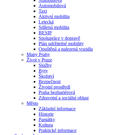
Autobusová
Automobilová
Taxi
Aktivní mobilita
Letecká
Sdílená mobilita
BESIP
Spolupráce v dopravě
Plán udržitelné mobility
Opuštěná a nalezená vozidla
Mapy Prahy
Život v Praze
Služby
Byty
Školství
Bezpečnost
Životní prostředí
Praha bezbariérová
Zdravotní a sociální oblast
Město
Základní informace
Historie
Památky
Kultura
Praktické informace