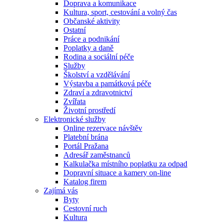
Doprava a komunikace
Kultura, sport, cestování a volný čas
Občanské aktivity
Ostatní
Práce a podnikání
Poplatky a daně
Rodina a sociální péče
Služby
Školství a vzdělávání
Výstavba a památková péče
Zdraví a zdravotnictví
Zvířata
Životní prostředí
Elektronické služby
Online rezervace návštěv
Platební brána
Portál Pražana
Adresář zaměstnanců
Kalkulačka místního poplatku za odpad
Dopravní situace a kamery on-line
Katalog firem
Zajímá vás
Byty
Cestovní ruch
Kultura