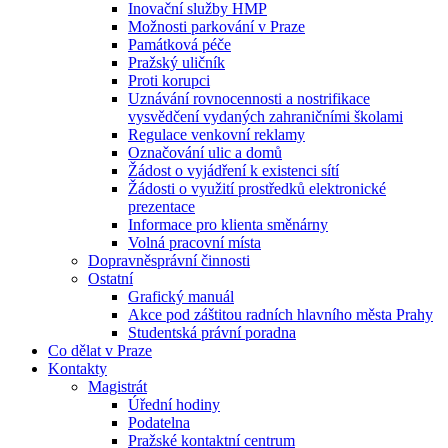
Inovační služby HMP
Možnosti parkování v Praze
Památková péče
Pražský uličník
Proti korupci
Uznávání rovnocennosti a nostrifikace
vysvědčení vydaných zahraničními školami
Regulace venkovní reklamy
Označování ulic a domů
Žádost o vyjádření k existenci sítí
Žádosti o využití prostředků elektronické
prezentace
Informace pro klienta směnárny
Volná pracovní místa
Dopravněsprávní činnosti
Ostatní
Grafický manuál
Akce pod záštitou radních hlavního města Prahy
Studentská právní poradna
Co dělat v Praze
Kontakty
Magistrát
Úřední hodiny
Podatelna
Pražské kontaktní centrum