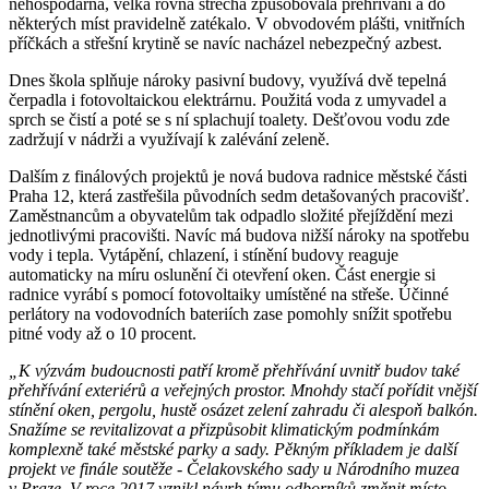
nehospodárná, velká rovná střecha způsobovala přehřívání a do
některých míst pravidelně zatékalo. V obvodovém plášti, vnitřních
příčkách a střešní krytině se navíc nacházel nebezpečný azbest.
Dnes škola splňuje nároky pasivní budovy, využívá dvě tepelná
čerpadla i fotovoltaickou elektrárnu. Použitá voda z umyvadel a
sprch se čistí a poté se s ní splachují toalety. Dešťovou vodu zde
zadržují v nádrži a využívají k zalévání zeleně.
Dalším z finálových projektů je nová budova radnice městské části
Praha 12, která zastřešila původních sedm detašovaných pracovišť.
Zaměstnancům a obyvatelům tak odpadlo složité přejíždění mezi
jednotlivými pracovišti. Navíc má budova nižší nároky na spotřebu
vody i tepla. Vytápění, chlazení, i stínění budovy reaguje
automaticky na míru oslunění či otevření oken. Část energie si
radnice vyrábí s pomocí fotovoltaiky umístěné na střeše. Účinné
perlátory na vodovodních bateriích zase pomohly snížit spotřebu
pitné vody až o 10 procent.
„K výzvám budoucnosti patří kromě přehřívání uvnitř budov také
přehřívání exteriérů a veřejných prostor. Mnohdy stačí pořídit vnější
stínění oken, pergolu, hustě osázet zelení zahradu či alespoň balkón.
Snažíme se revitalizovat a přizpůsobit klimatickým podmínkám
komplexně také městské parky a sady. Pěkným příkladem je další
projekt ve finále soutěže - Čelakovského sady u Národního muzea
v Praze. V roce 2017 vznikl návrh týmu odborníků změnit místo