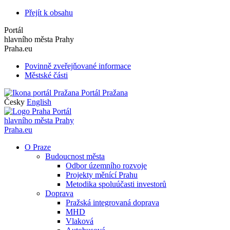
Přejít k obsahu
Portál
hlavního města Prahy
Praha.eu
Povinně zveřejňované informace
Městské části
Portál Pražana
Česky
English
Portál
hlavního města Prahy
Praha.eu
O Praze
Budoucnost města
Odbor územního rozvoje
Projekty měnící Prahu
Metodika spoluúčasti investorů
Doprava
Pražská integrovaná doprava
MHD
Vlaková