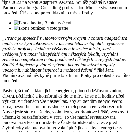
října 2022 na webu Adapterra Awards. Soutěž pořádá Nadace
Partnerství a Integra Consulting pod záštitou Ministerstva životního
prostředí ČR a s podporou hlavního města Prahy.
3 minuty čtení
4 fotografie
„Praha je společně s Jihomoravským krajem v oblasti adaptačních
opatření velkým tahounem. O ocenění letos usilují další vydařené
pražské projekty. Jedná se většinou o investice města, které si
uvědomuje nutnost řešit přehřívání některých lokalit, usychání
zeleně či energetickou nehospodárnost některých veřejných budov.
Soutěž Adapterra je dobrý způsob, jak na inovativní projekty
upozornit, nabídnout inspiraci a možnosti řešení,“
říká Jana
Plamínková, náměstkyně primátora hl. m. Prahy pro oblast životního
prostředí.
Pasivní, šetrně nakládající s energiemi, pitnou i dešťovou vodou,
chytrá, přehledná a komfortní až do té míry, že se půl hodiny před
výukou v učebnách vše nastaví tak, aby studentům nebylo vedro,
zima, nesvítilo na ně příliš slunce a měli přísun čerstvého vzduchu.
Navíc ještě stoly na šachy, stolní tenis, workoutové hřiště, venkovní
učebnu či relaxační zónu v atriu. To vše nabízí revitalizovaná
budova pražské střední školy v Českobrodské ulici. Ještě před
čtyřmi roky ale budova fungovala úplně jinak – byla energeticky