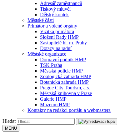
Adresář zaměstnanců
Tiskový mluvčí
Dětský koutek
Městské části
Primátor a volené orgány
Vizitka primátora
Složení Rady HMP
Zastupitelé hl. m. Prahy
Dotazy na radní
Městské organizace
Dopravní podnik HMP
TSK Praha
Městská policie HMP
Zoologická zahrada HMP
Botanická zahrada HMP
Prague City Tourism, a.s.
Městská knihovna v Praze
Galerie HMP
Muzeum HMP
Kontakty na redakci portálu a webmastera
Hledat
MENU