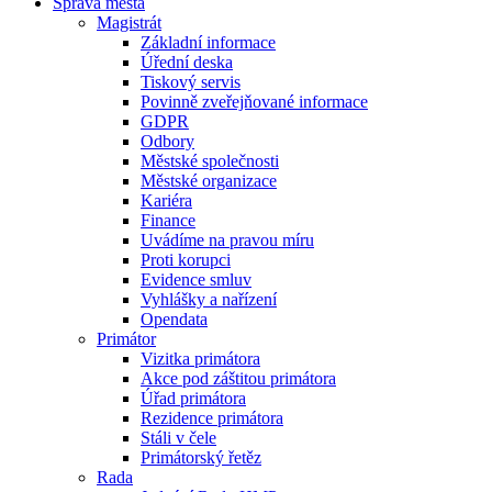
Správa města
Magistrát
Základní informace
Úřední deska
Tiskový servis
Povinně zveřejňované informace
GDPR
Odbory
Městské společnosti
Městské organizace
Kariéra
Finance
Uvádíme na pravou míru
Proti korupci
Evidence smluv
Vyhlášky a nařízení
Opendata
Primátor
Vizitka primátora
Akce pod záštitou primátora
Úřad primátora
Rezidence primátora
Stáli v čele
Primátorský řetěz
Rada