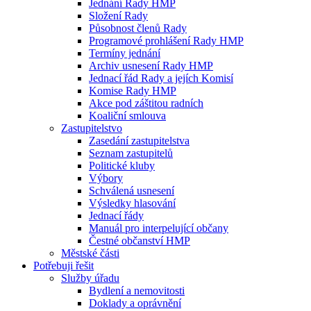
Jednání Rady HMP
Složení Rady
Působnost členů Rady
Programové prohlášení Rady HMP
Termíny jednání
Archiv usnesení Rady HMP
Jednací řád Rady a jejích Komisí
Komise Rady HMP
Akce pod záštitou radních
Koaliční smlouva
Zastupitelstvo
Zasedání zastupitelstva
Seznam zastupitelů
Politické kluby
Výbory
Schválená usnesení
Výsledky hlasování
Jednací řády
Manuál pro interpelující občany
Čestné občanství HMP
Městské části
Potřebuji řešit
Služby úřadu
Bydlení a nemovitosti
Doklady a oprávnění