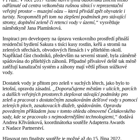
odříznuté od centra velkoměsta rušnou silnicí v reprezentační
veřejný prostor – muzejní oázu – která přivádí zpět obyvatele i
turisty. Neopomněli při tom na zlepšení podmínek pro stávající
stromy, doplnění zeleně či retenci vody v území
,
“
vysvětluje
náměstkyně Jana Plamínková.
Inspiraci pro developery na úpravu venkovního prostředí přináší
residenční bydlení Sakura s tisíci kusy rostlin, keřů a stromů na
zelených střechách, obvodových římsách i v přilehlém okolí.
Například část chodníků, především na severní straně, byla záměrně
spádována do přilehlých záhonů. Případné přívalové deště tak méně
zatěžují kanalizační systém a záhony mají větší přísun srážkové
vody.
Dostatek vody je přitom pro zeleň v suchých létech, jako bylo to
letošní, opravdu zásadní.
„Doporučujeme městům v ulicích, parcích
a dalších veřejných prostorech zlepšovat stávající podmínky pro
zeleň a pracovat s dostatečným zasakováním dešťové vody s pomocí
zelených ploch, zasakovacích dlažeb, spádováním. Opravdu
povedeným příkladem jsou v tomto ohledu obnovené Čelakovského
sady, kde se pracovalo s nejmodernějšími technologiemi,“
dodává
Andrea Křivánková, koordinátorka soutěže Adapterra Awards
z Nadace Partnerství.
Hlasovat pro finalisty soutěže je možné až do 15. října 2022.