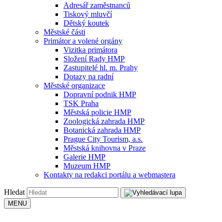
Adresář zaměstnanců
Tiskový mluvčí
Dětský koutek
Městské části
Primátor a volené orgány
Vizitka primátora
Složení Rady HMP
Zastupitelé hl. m. Prahy
Dotazy na radní
Městské organizace
Dopravní podnik HMP
TSK Praha
Městská policie HMP
Zoologická zahrada HMP
Botanická zahrada HMP
Prague City Tourism, a.s.
Městská knihovna v Praze
Galerie HMP
Muzeum HMP
Kontakty na redakci portálu a webmastera
Hledat
MENU