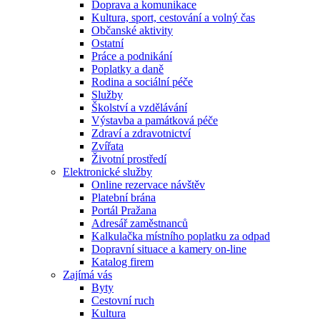
Doprava a komunikace
Kultura, sport, cestování a volný čas
Občanské aktivity
Ostatní
Práce a podnikání
Poplatky a daně
Rodina a sociální péče
Služby
Školství a vzdělávání
Výstavba a památková péče
Zdraví a zdravotnictví
Zvířata
Životní prostředí
Elektronické služby
Online rezervace návštěv
Platební brána
Portál Pražana
Adresář zaměstnanců
Kalkulačka místního poplatku za odpad
Dopravní situace a kamery on-line
Katalog firem
Zajímá vás
Byty
Cestovní ruch
Kultura