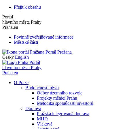
Přejít k obsahu
Portál
hlavního města Prahy
Praha.eu
Povinně zveřejňované informace
Městské části
Portál Pražana
Česky
English
Portál
hlavního města Prahy
Praha.eu
O Praze
Budoucnost města
Odbor územního rozvoje
Projekty měnící Prahu
Metodika spoluúčasti investorů
Doprava
Pražská integrovaná doprava
MHD
Vlaková