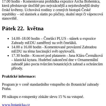
17.00 hodin - Komentovaná prohlídka expozice Archa Bohemica,
která představuje útočiště pro nejvzácnější a nejohroženější druhy
české květeny. Uchovává rostliny z cenných biotopů České
republiky – od slanisek a slatin po písčiny, skalní stepi či vápencová
stanoviště.
Pátek 22. května
14.00–18.00 hodin – Čmeláci PLUS - stánek u expozice
Zahrady mEDU zaměřený na svět čmeláků.
14.00 a 16.00 hodin - Komentované provázení Zahradou
mEDU na téma fascinující svět opylovačů.
17.30 hodin - Koncert pod platanem - Jana Klára Čermáková
– klasická kytara. Hudební zakončení dne v Ornamentální
zahradě jako pocta tvůrcům botanických zahrad a ochráncům
přírody.
Praktické informace:
Program je v ceně standardního vstupného do Botanické zahrady
Praha.
Při nákupu e-vstupenky získáte slevu 15 % na vstupné.
www.botanicka.cz