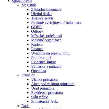
Správa města
Magistrát
Základní informace
Úřední deska
Tiskový servis
Povinně zveřejňované informace
GDPR
Odbory
Městské společnosti
Městské organizace
Kariéra
Finance
Uvádíme na pravou míru
Proti korupci
Evidence smluv
Vyhlášky a nařízení
Opendata
Primátor
Vizitka primátora
Akce pod záštitou primátora
Úřad primátora
Rezidence primátora
Stáli v čele
Primátorský řetěz
Rada