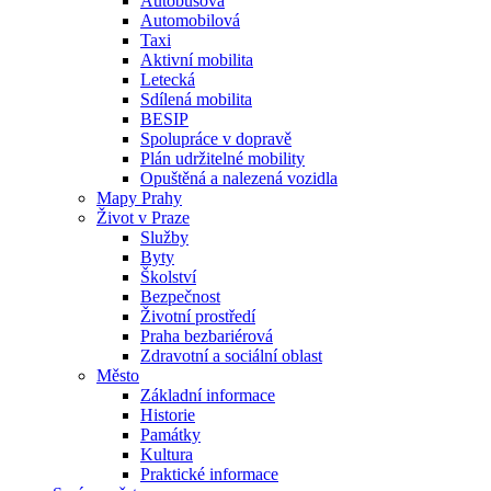
Autobusová
Automobilová
Taxi
Aktivní mobilita
Letecká
Sdílená mobilita
BESIP
Spolupráce v dopravě
Plán udržitelné mobility
Opuštěná a nalezená vozidla
Mapy Prahy
Život v Praze
Služby
Byty
Školství
Bezpečnost
Životní prostředí
Praha bezbariérová
Zdravotní a sociální oblast
Město
Základní informace
Historie
Památky
Kultura
Praktické informace