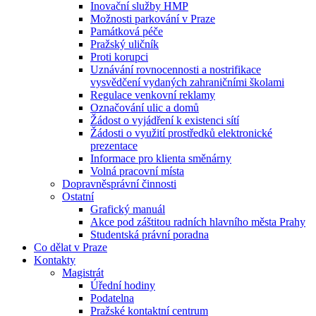
Inovační služby HMP
Možnosti parkování v Praze
Památková péče
Pražský uličník
Proti korupci
Uznávání rovnocennosti a nostrifikace
vysvědčení vydaných zahraničními školami
Regulace venkovní reklamy
Označování ulic a domů
Žádost o vyjádření k existenci sítí
Žádosti o využití prostředků elektronické
prezentace
Informace pro klienta směnárny
Volná pracovní místa
Dopravněsprávní činnosti
Ostatní
Grafický manuál
Akce pod záštitou radních hlavního města Prahy
Studentská právní poradna
Co dělat v Praze
Kontakty
Magistrát
Úřední hodiny
Podatelna
Pražské kontaktní centrum