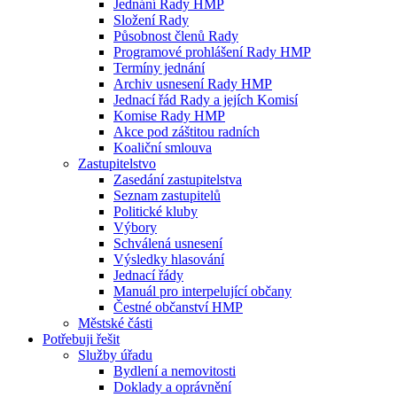
Jednání Rady HMP
Složení Rady
Působnost členů Rady
Programové prohlášení Rady HMP
Termíny jednání
Archiv usnesení Rady HMP
Jednací řád Rady a jejích Komisí
Komise Rady HMP
Akce pod záštitou radních
Koaliční smlouva
Zastupitelstvo
Zasedání zastupitelstva
Seznam zastupitelů
Politické kluby
Výbory
Schválená usnesení
Výsledky hlasování
Jednací řády
Manuál pro interpelující občany
Čestné občanství HMP
Městské části
Potřebuji řešit
Služby úřadu
Bydlení a nemovitosti
Doklady a oprávnění