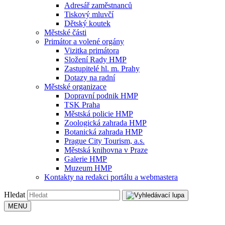
Adresář zaměstnanců
Tiskový mluvčí
Dětský koutek
Městské části
Primátor a volené orgány
Vizitka primátora
Složení Rady HMP
Zastupitelé hl. m. Prahy
Dotazy na radní
Městské organizace
Dopravní podnik HMP
TSK Praha
Městská policie HMP
Zoologická zahrada HMP
Botanická zahrada HMP
Prague City Tourism, a.s.
Městská knihovna v Praze
Galerie HMP
Muzeum HMP
Kontakty na redakci portálu a webmastera
Hledat
MENU