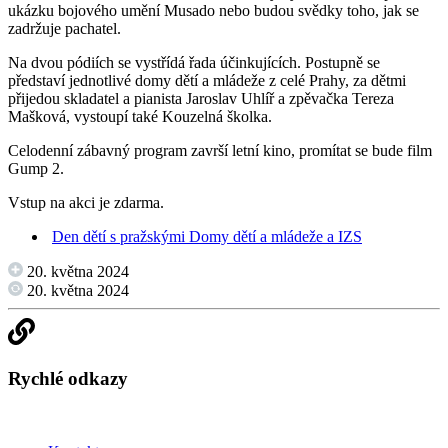
ukázku bojového umění Musado nebo budou svědky toho, jak se
zadržuje pachatel.
Na dvou pódiích se vystřídá řada účinkujících. Postupně se
představí jednotlivé domy dětí a mládeže z celé Prahy, za dětmi
přijedou skladatel a pianista Jaroslav Uhlíř a zpěvačka Tereza
Mašková, vystoupí také Kouzelná školka.
Celodenní zábavný program završí letní kino, promítat se bude film
Gump 2.
Vstup na akci je zdarma.
Den dětí s pražskými Domy dětí a mládeže a IZS
20. května 2024
20. května 2024
Rychlé odkazy