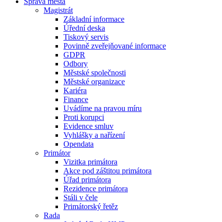
Správa města
Magistrát
Základní informace
Úřední deska
Tiskový servis
Povinně zveřejňované informace
GDPR
Odbory
Městské společnosti
Městské organizace
Kariéra
Finance
Uvádíme na pravou míru
Proti korupci
Evidence smluv
Vyhlášky a nařízení
Opendata
Primátor
Vizitka primátora
Akce pod záštitou primátora
Úřad primátora
Rezidence primátora
Stáli v čele
Primátorský řetěz
Rada