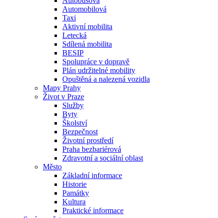
Autobusová
Automobilová
Taxi
Aktivní mobilita
Letecká
Sdílená mobilita
BESIP
Spolupráce v dopravě
Plán udržitelné mobility
Opuštěná a nalezená vozidla
Mapy Prahy
Život v Praze
Služby
Byty
Školství
Bezpečnost
Životní prostředí
Praha bezbariérová
Zdravotní a sociální oblast
Město
Základní informace
Historie
Památky
Kultura
Praktické informace