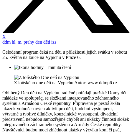
X
ddm hl. m. prahy
den dětí
izs
Celodenní program čeká na děti u příležitosti jejich svátku v sobotu
25. května na louce na Vypichu v Praze 6.
1 minuta čtení
Z loňského dne dětí na Vypichu Autor: www.ddmp6.cz
Oblíbený Den dětí na Vypichu tradičně pořádají pražské Domy dětí
mládeže ve spolupráci se složkami integrovaného záchranného
systému a Armádou České republiky. Připravena je pestrá škála
ukázek volnočasových aktivit pro děti, hudební vystoupení,
výtvarné a tvořivé dílničky, kouzelnické vystoupení, divadelní
představení, nebudou samozřejmě chybět ani ukázky činnosti složek
integrovaného záchranného systému a Armády České republiky.
Návštěvníci budou moci zhlédnout ukázky výcviku koní či psů,