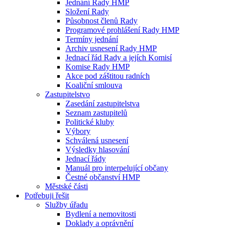
Jednání Rady HMP
Složení Rady
Působnost členů Rady
Programové prohlášení Rady HMP
Termíny jednání
Archiv usnesení Rady HMP
Jednací řád Rady a jejích Komisí
Komise Rady HMP
Akce pod záštitou radních
Koaliční smlouva
Zastupitelstvo
Zasedání zastupitelstva
Seznam zastupitelů
Politické kluby
Výbory
Schválená usnesení
Výsledky hlasování
Jednací řády
Manuál pro interpelující občany
Čestné občanství HMP
Městské části
Potřebuji řešit
Služby úřadu
Bydlení a nemovitosti
Doklady a oprávnění