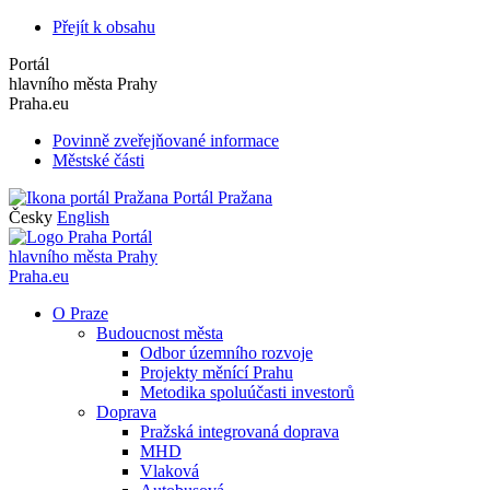
Přejít k obsahu
Portál
hlavního města Prahy
Praha.eu
Povinně zveřejňované informace
Městské části
Portál Pražana
Česky
English
Portál
hlavního města Prahy
Praha.eu
O Praze
Budoucnost města
Odbor územního rozvoje
Projekty měnící Prahu
Metodika spoluúčasti investorů
Doprava
Pražská integrovaná doprava
MHD
Vlaková