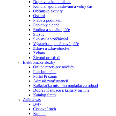
Doprava a komunikace
Kultura, sport, cestování a volný čas
Občanské aktivity
Ostatní
Práce a podnikání
Poplatky a daně
Rodina a sociální péče
Služby
Školství a vzdělávání
Výstavba a památková péče
Zdraví a zdravotnictví
Zvířata
Životní prostředí
Elektronické služby
Online rezervace návštěv
Platební brána
Portál Pražana
Adresář zaměstnanců
Kalkulačka místního poplatku za odpad
Dopravní situace a kamery on-line
Katalog firem
Zajímá vás
Byty
Cestovní ruch
Kultura