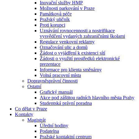
Inovační služby HMP
Možnosti parkování v Praze
Památková péče
Pražský uličník
Proti korupci
Uznávání rovnocennosti a nostrifikace
vysvědčení vydaných zahraničními školami
Regulace venkovní reklamy
Označování ulic a domů
Žádost o vyjádření k existenci sítí
Žádosti o využití prostředků elektronické
prezentace
Informace pro klienta směnárny
Volná pracovní místa
Dopravněsprávní činnosti
Ostatní
Grafický manuál
Akce pod záštitou radních hlavního města Prahy
Studentská právní poradna
Co dělat v Praze
Kontakty
Magistrát
Úřední hodiny
Podatelna
Pražské kontaktní centrum