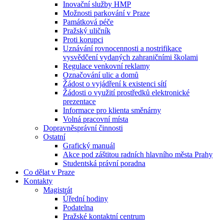
Inovační služby HMP
Možnosti parkování v Praze
Památková péče
Pražský uličník
Proti korupci
Uznávání rovnocennosti a nostrifikace
vysvědčení vydaných zahraničními školami
Regulace venkovní reklamy
Označování ulic a domů
Žádost o vyjádření k existenci sítí
Žádosti o využití prostředků elektronické
prezentace
Informace pro klienta směnárny
Volná pracovní místa
Dopravněsprávní činnosti
Ostatní
Grafický manuál
Akce pod záštitou radních hlavního města Prahy
Studentská právní poradna
Co dělat v Praze
Kontakty
Magistrát
Úřední hodiny
Podatelna
Pražské kontaktní centrum