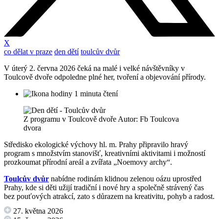
X
co dělat v praze
den dětí
toulcův dvůr
V úterý 2. června 2026 čeká na malé i velké návštěvníky v
Toulcově dvoře odpoledne plné her, tvoření a objevování přírody.
1 minuta čtení
Z programu v Toulcově dvoře Autor: Fb Toulcova
dvora
Středisko ekologické výchovy hl. m. Prahy připravilo hravý
program s množstvím stanovišť, kreativními aktivitami i možností
prozkoumat přírodní areál a zvířata „Noemovy archy“.
Toulcův dvůr
nabídne rodinám klidnou zelenou oázu uprostřed
Prahy, kde si děti užijí tradiční i nové hry a společně strávený čas
bez pouťových atrakcí, zato s důrazem na kreativitu, pohyb a radost.
27. května 2026