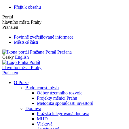
Přejít k obsahu
Portál
hlavního města Prahy
Praha.eu
Povinně zveřejňované informace
Městské části
Portál Pražana
Česky
English
Portál
hlavního města Prahy
Praha.eu
O Praze
Budoucnost města
Odbor územního rozvoje
Projekty měnící Prahu
Metodika spoluúčasti investorů
Doprava
Pražská integrovaná doprava
MHD
Vlaková