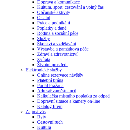
Doprava a komunikace
Kultura, sport, cestování a volný čas
Občanské aktivity
Ostatní
Práce a podnikání
Poplatky a daně
Rodina a sociální péče
Služby
Školství a vzdělávání
Výstavba a památková péče
Zdraví a zdravotnictví
Zvířata
Životní prostředí
Elektronické služby
Online rezervace návštěv
Platební brána
Portál Pražana
Adresář zaměstnanců
Kalkulačka místního poplatku za odpad
Dopravní situace a kamery on-line
Katalog firem
Zajímá vás
Byty
Cestovní ruch
Kultura