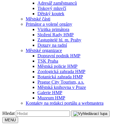
Adresář zaměstnanců
Tiskový mluvčí
Dětský koutek
Městské části
Primátor a volené orgány
Vizitka primátora
Složení Rady HMP
Zastupitelé hl. m. Prahy
Dotazy na radní
Městské organizace
Dopravní podnik HMP
TSK Praha
Městská policie HMP
Zoologická zahrada HMP
Botanická zahrada HMP
Prague City Tourism, a.s.
Městská knihovna v Praze
Galerie HMP
Muzeum HMP
Kontakty na redakci portálu a webmastera
Hledat
MENU