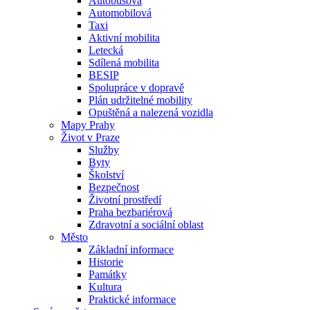
Autobusová
Automobilová
Taxi
Aktivní mobilita
Letecká
Sdílená mobilita
BESIP
Spolupráce v dopravě
Plán udržitelné mobility
Opuštěná a nalezená vozidla
Mapy Prahy
Život v Praze
Služby
Byty
Školství
Bezpečnost
Životní prostředí
Praha bezbariérová
Zdravotní a sociální oblast
Město
Základní informace
Historie
Památky
Kultura
Praktické informace