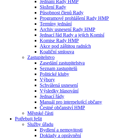
Jednání Rady HMP
Složení Rady
Působnost členů Rady
Programové prohlášení Rady HMP
Termíny jednání
Archiv usnesení Rady HMP
Jednací řád Rady a jejích Komisí
Komise Rady HMP
Akce pod záštitou radních
Koaliční smlouva
Zastupitelstvo
Zasedání zastupitelstva
Seznam zastupitelů
Politické kluby
Výbory
Schválená usnesení
Výsledky hlasování
Jednací řády
Manuál pro interpelující občany
Čestné občanství HMP
Městské části
Potřebuji řešit
Služby úřadu
Bydlení a nemovitosti
Doklady a oprávnění