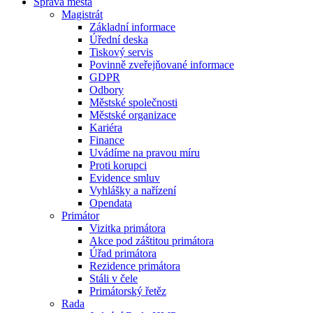
Správa města
Magistrát
Základní informace
Úřední deska
Tiskový servis
Povinně zveřejňované informace
GDPR
Odbory
Městské společnosti
Městské organizace
Kariéra
Finance
Uvádíme na pravou míru
Proti korupci
Evidence smluv
Vyhlášky a nařízení
Opendata
Primátor
Vizitka primátora
Akce pod záštitou primátora
Úřad primátora
Rezidence primátora
Stáli v čele
Primátorský řetěz
Rada