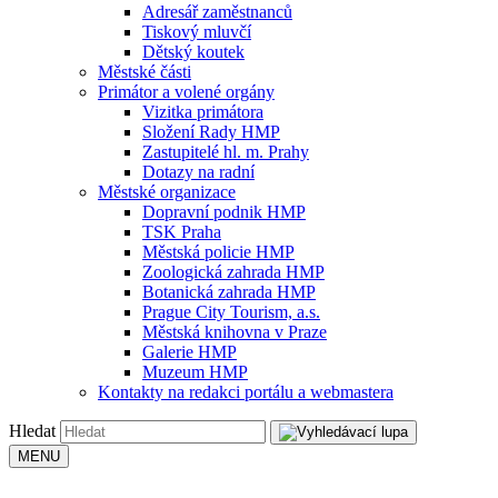
Adresář zaměstnanců
Tiskový mluvčí
Dětský koutek
Městské části
Primátor a volené orgány
Vizitka primátora
Složení Rady HMP
Zastupitelé hl. m. Prahy
Dotazy na radní
Městské organizace
Dopravní podnik HMP
TSK Praha
Městská policie HMP
Zoologická zahrada HMP
Botanická zahrada HMP
Prague City Tourism, a.s.
Městská knihovna v Praze
Galerie HMP
Muzeum HMP
Kontakty na redakci portálu a webmastera
Hledat
MENU