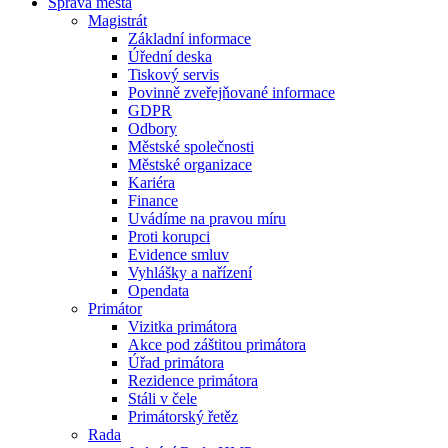
Správa města
Magistrát
Základní informace
Úřední deska
Tiskový servis
Povinně zveřejňované informace
GDPR
Odbory
Městské společnosti
Městské organizace
Kariéra
Finance
Uvádíme na pravou míru
Proti korupci
Evidence smluv
Vyhlášky a nařízení
Opendata
Primátor
Vizitka primátora
Akce pod záštitou primátora
Úřad primátora
Rezidence primátora
Stáli v čele
Primátorský řetěz
Rada