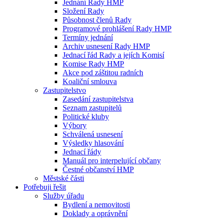
Jednání Rady HMP
Složení Rady
Působnost členů Rady
Programové prohlášení Rady HMP
Termíny jednání
Archiv usnesení Rady HMP
Jednací řád Rady a jejích Komisí
Komise Rady HMP
Akce pod záštitou radních
Koaliční smlouva
Zastupitelstvo
Zasedání zastupitelstva
Seznam zastupitelů
Politické kluby
Výbory
Schválená usnesení
Výsledky hlasování
Jednací řády
Manuál pro interpelující občany
Čestné občanství HMP
Městské části
Potřebuji řešit
Služby úřadu
Bydlení a nemovitosti
Doklady a oprávnění