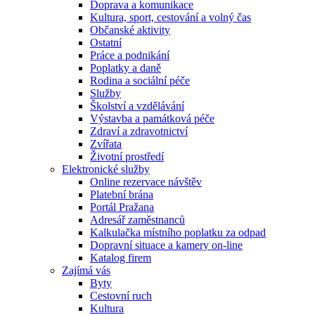
Doprava a komunikace
Kultura, sport, cestování a volný čas
Občanské aktivity
Ostatní
Práce a podnikání
Poplatky a daně
Rodina a sociální péče
Služby
Školství a vzdělávání
Výstavba a památková péče
Zdraví a zdravotnictví
Zvířata
Životní prostředí
Elektronické služby
Online rezervace návštěv
Platební brána
Portál Pražana
Adresář zaměstnanců
Kalkulačka místního poplatku za odpad
Dopravní situace a kamery on-line
Katalog firem
Zajímá vás
Byty
Cestovní ruch
Kultura