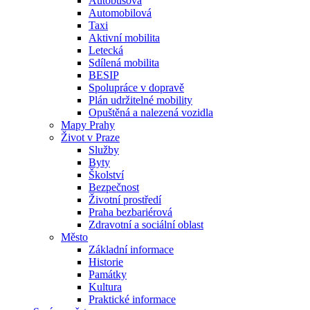
Autobusová
Automobilová
Taxi
Aktivní mobilita
Letecká
Sdílená mobilita
BESIP
Spolupráce v dopravě
Plán udržitelné mobility
Opuštěná a nalezená vozidla
Mapy Prahy
Život v Praze
Služby
Byty
Školství
Bezpečnost
Životní prostředí
Praha bezbariérová
Zdravotní a sociální oblast
Město
Základní informace
Historie
Památky
Kultura
Praktické informace