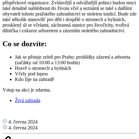
příspěvkové organizace. Zvídavější a odvážnější jedinci budou moci
také detailně nahlédnout do života včel a seznámí se také s dalšími
obyvateli tohoto pražského zahradnictví se stoletou tradicí. Bude zde
také několik stanovišť pro děti i dospělé o stromech a bylinách,
prosklený úl se včelami, záchranná stanice pro živočichy, tvořivá
dílnička i exkurze arboretem a zázemím stoletého zahradnictví.
Co se dozvíte:
Jak se pěstuje zeleň pro Prahu: prohlídky zázemí a arboreta
(začátky od 10:00 a 13:00 hodin)
Hravě o stromech a bylinách
Včely pod lupou
Kdo žije na zahradě
Vstup na akci je zdarma.
Živá zahrada
4. června 2024
4. června 2024