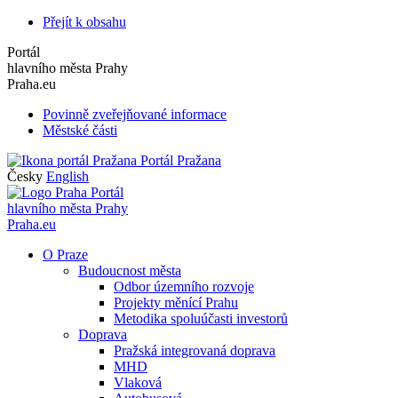
Přejít k obsahu
Portál
hlavního města Prahy
Praha.eu
Povinně zveřejňované informace
Městské části
Portál Pražana
Česky
English
Portál
hlavního města Prahy
Praha.eu
O Praze
Budoucnost města
Odbor územního rozvoje
Projekty měnící Prahu
Metodika spoluúčasti investorů
Doprava
Pražská integrovaná doprava
MHD
Vlaková