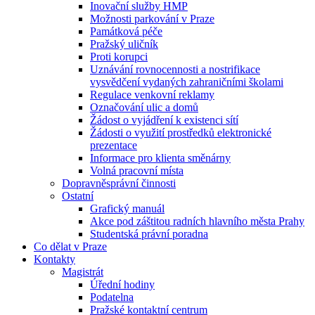
Inovační služby HMP
Možnosti parkování v Praze
Památková péče
Pražský uličník
Proti korupci
Uznávání rovnocennosti a nostrifikace
vysvědčení vydaných zahraničními školami
Regulace venkovní reklamy
Označování ulic a domů
Žádost o vyjádření k existenci sítí
Žádosti o využití prostředků elektronické
prezentace
Informace pro klienta směnárny
Volná pracovní místa
Dopravněsprávní činnosti
Ostatní
Grafický manuál
Akce pod záštitou radních hlavního města Prahy
Studentská právní poradna
Co dělat v Praze
Kontakty
Magistrát
Úřední hodiny
Podatelna
Pražské kontaktní centrum