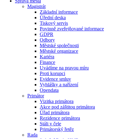
Správa města
Magistrát
Základní informace
Úřední deska
Tiskový servis
Povinně zveřejňované informace
GDPR
Odbory
Městské společnosti
Městské organizace
Kariéra
Finance
Uvádíme na pravou míru
Proti korupci
Evidence smluv
Vyhlášky a nařízení
Opendata
Primátor
Vizitka primátora
Akce pod záštitou primátora
Úřad primátora
Rezidence primátora
Stáli v čele
Primátorský řetěz
Rada