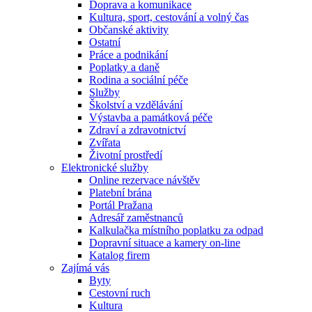
Doprava a komunikace
Kultura, sport, cestování a volný čas
Občanské aktivity
Ostatní
Práce a podnikání
Poplatky a daně
Rodina a sociální péče
Služby
Školství a vzdělávání
Výstavba a památková péče
Zdraví a zdravotnictví
Zvířata
Životní prostředí
Elektronické služby
Online rezervace návštěv
Platební brána
Portál Pražana
Adresář zaměstnanců
Kalkulačka místního poplatku za odpad
Dopravní situace a kamery on-line
Katalog firem
Zajímá vás
Byty
Cestovní ruch
Kultura