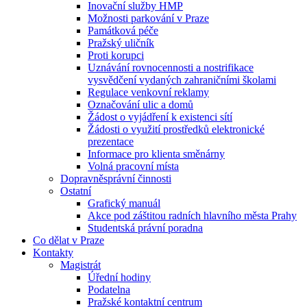
Inovační služby HMP
Možnosti parkování v Praze
Památková péče
Pražský uličník
Proti korupci
Uznávání rovnocennosti a nostrifikace
vysvědčení vydaných zahraničními školami
Regulace venkovní reklamy
Označování ulic a domů
Žádost o vyjádření k existenci sítí
Žádosti o využití prostředků elektronické
prezentace
Informace pro klienta směnárny
Volná pracovní místa
Dopravněsprávní činnosti
Ostatní
Grafický manuál
Akce pod záštitou radních hlavního města Prahy
Studentská právní poradna
Co dělat v Praze
Kontakty
Magistrát
Úřední hodiny
Podatelna
Pražské kontaktní centrum