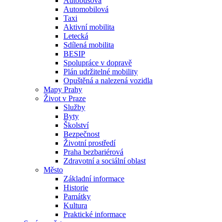
Autobusová
Automobilová
Taxi
Aktivní mobilita
Letecká
Sdílená mobilita
BESIP
Spolupráce v dopravě
Plán udržitelné mobility
Opuštěná a nalezená vozidla
Mapy Prahy
Život v Praze
Služby
Byty
Školství
Bezpečnost
Životní prostředí
Praha bezbariérová
Zdravotní a sociální oblast
Město
Základní informace
Historie
Památky
Kultura
Praktické informace