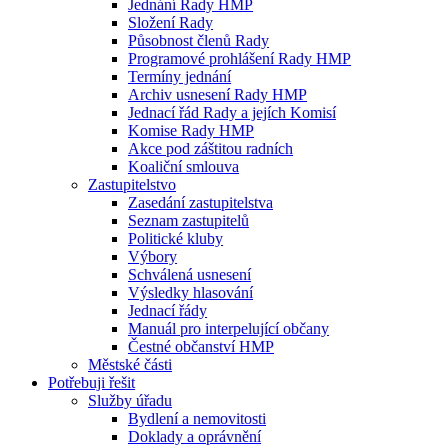
Jednání Rady HMP
Složení Rady
Působnost členů Rady
Programové prohlášení Rady HMP
Termíny jednání
Archiv usnesení Rady HMP
Jednací řád Rady a jejích Komisí
Komise Rady HMP
Akce pod záštitou radních
Koaliční smlouva
Zastupitelstvo
Zasedání zastupitelstva
Seznam zastupitelů
Politické kluby
Výbory
Schválená usnesení
Výsledky hlasování
Jednací řády
Manuál pro interpelující občany
Čestné občanství HMP
Městské části
Potřebuji řešit
Služby úřadu
Bydlení a nemovitosti
Doklady a oprávnění