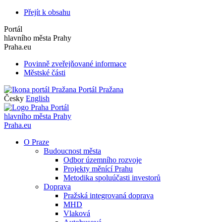
Přejít k obsahu
Portál
hlavního města Prahy
Praha.eu
Povinně zveřejňované informace
Městské části
Portál Pražana
Česky
English
Portál
hlavního města Prahy
Praha.eu
O Praze
Budoucnost města
Odbor územního rozvoje
Projekty měnící Prahu
Metodika spoluúčasti investorů
Doprava
Pražská integrovaná doprava
MHD
Vlaková