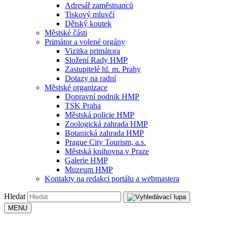
Adresář zaměstnanců
Tiskový mluvčí
Dětský koutek
Městské části
Primátor a volené orgány
Vizitka primátora
Složení Rady HMP
Zastupitelé hl. m. Prahy
Dotazy na radní
Městské organizace
Dopravní podnik HMP
TSK Praha
Městská policie HMP
Zoologická zahrada HMP
Botanická zahrada HMP
Prague City Tourism, a.s.
Městská knihovna v Praze
Galerie HMP
Muzeum HMP
Kontakty na redakci portálu a webmastera
Hledat
MENU