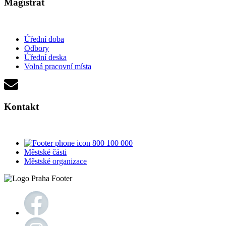
Magistrát
Úřední doba
Odbory
Úřední deska
Volná pracovní místa
Kontakt
800 100 000
Městské části
Městské organizace