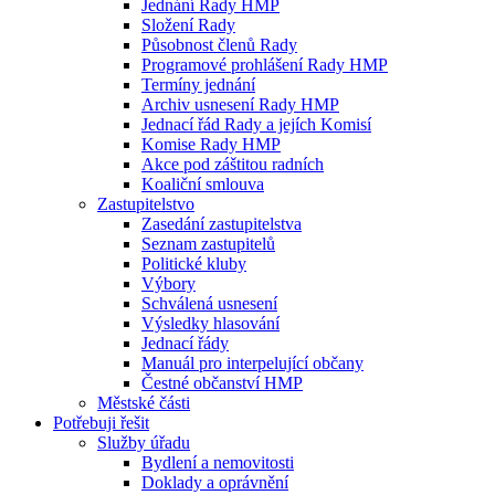
Jednání Rady HMP
Složení Rady
Působnost členů Rady
Programové prohlášení Rady HMP
Termíny jednání
Archiv usnesení Rady HMP
Jednací řád Rady a jejích Komisí
Komise Rady HMP
Akce pod záštitou radních
Koaliční smlouva
Zastupitelstvo
Zasedání zastupitelstva
Seznam zastupitelů
Politické kluby
Výbory
Schválená usnesení
Výsledky hlasování
Jednací řády
Manuál pro interpelující občany
Čestné občanství HMP
Městské části
Potřebuji řešit
Služby úřadu
Bydlení a nemovitosti
Doklady a oprávnění