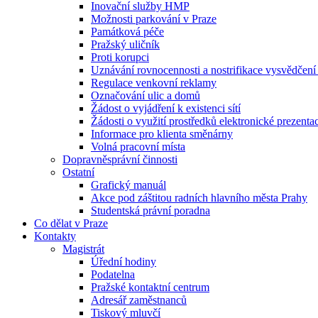
Inovační služby HMP
Možnosti parkování v Praze
Památková péče
Pražský uličník
Proti korupci
Uznávání rovnocennosti a nostrifikace vysvědčen
Regulace venkovní reklamy
Označování ulic a domů
Žádost o vyjádření k existenci sítí
Žádosti o využití prostředků elektronické prezenta
Informace pro klienta směnárny
Volná pracovní místa
Dopravněsprávní činnosti
Ostatní
Grafický manuál
Akce pod záštitou radních hlavního města Prahy
Studentská právní poradna
Co dělat v Praze
Kontakty
Magistrát
Úřední hodiny
Podatelna
Pražské kontaktní centrum
Adresář zaměstnanců
Tiskový mluvčí