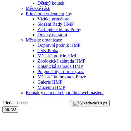
Dětský koutek
Městské části
Primátor a volené orgány
Vizitka primátora
Složení Rady HMP
Zastupitelé hl. m. Prahy
Dotazy na radní
Městské organizace
Dopravní podnik HMP
TSK Praha
Městská policie HMP
Zoologická zahrada HMP
Botanická zahrada HMP
Prague City Tourism, a.s.
Městská knihovna v Praze
Galerie HMP
Muzeum HMP
Kontakty na redakci portálu a webmastera
Hledat
MENU