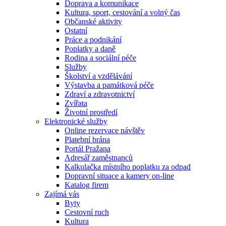
Doprava a komunikace
Kultura, sport, cestování a volný čas
Občanské aktivity
Ostatní
Práce a podnikání
Poplatky a daně
Rodina a sociální péče
Služby
Školství a vzdělávání
Výstavba a památková péče
Zdraví a zdravotnictví
Zvířata
Životní prostředí
Elektronické služby
Online rezervace návštěv
Platební brána
Portál Pražana
Adresář zaměstnanců
Kalkulačka místního poplatku za odpad
Dopravní situace a kamery on-line
Katalog firem
Zajímá vás
Byty
Cestovní ruch
Kultura