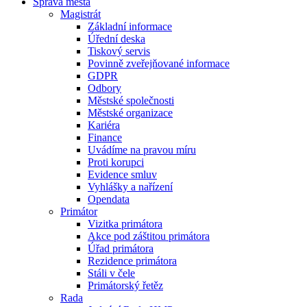
Správa města
Magistrát
Základní informace
Úřední deska
Tiskový servis
Povinně zveřejňované informace
GDPR
Odbory
Městské společnosti
Městské organizace
Kariéra
Finance
Uvádíme na pravou míru
Proti korupci
Evidence smluv
Vyhlášky a nařízení
Opendata
Primátor
Vizitka primátora
Akce pod záštitou primátora
Úřad primátora
Rezidence primátora
Stáli v čele
Primátorský řetěz
Rada