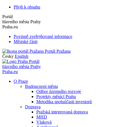
Přejít k obsahu
Portál
hlavního města Prahy
Praha.eu
Povinně zveřejňované informace
Městské části
Portál Pražana
Česky
English
Portál
hlavního města Prahy
Praha.eu
O Praze
Budoucnost města
Odbor územního rozvoje
Projekty měnící Prahu
Metodika spoluúčasti investorů
Doprava
Pražská integrovaná doprava
MHD
Vlaková