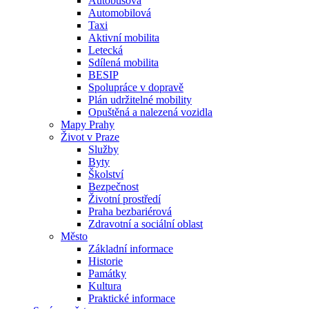
Autobusová
Automobilová
Taxi
Aktivní mobilita
Letecká
Sdílená mobilita
BESIP
Spolupráce v dopravě
Plán udržitelné mobility
Opuštěná a nalezená vozidla
Mapy Prahy
Život v Praze
Služby
Byty
Školství
Bezpečnost
Životní prostředí
Praha bezbariérová
Zdravotní a sociální oblast
Město
Základní informace
Historie
Památky
Kultura
Praktické informace