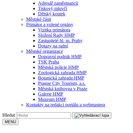
Adresář zaměstnanců
Tiskový mluvčí
Dětský koutek
Městské části
Primátor a volené orgány
Vizitka primátora
Složení Rady HMP
Zastupitelé hl. m. Prahy
Dotazy na radní
Městské organizace
Dopravní podnik HMP
TSK Praha
Městská policie HMP
Zoologická zahrada HMP
Botanická zahrada HMP
Prague City Tourism, a.s.
Městská knihovna v Praze
Galerie HMP
Muzeum HMP
Kontakty na redakci portálu a webmastera
Hledat
MENU