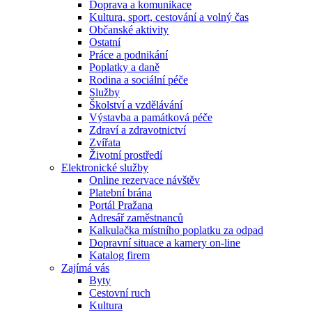
Doprava a komunikace
Kultura, sport, cestování a volný čas
Občanské aktivity
Ostatní
Práce a podnikání
Poplatky a daně
Rodina a sociální péče
Služby
Školství a vzdělávání
Výstavba a památková péče
Zdraví a zdravotnictví
Zvířata
Životní prostředí
Elektronické služby
Online rezervace návštěv
Platební brána
Portál Pražana
Adresář zaměstnanců
Kalkulačka místního poplatku za odpad
Dopravní situace a kamery on-line
Katalog firem
Zajímá vás
Byty
Cestovní ruch
Kultura