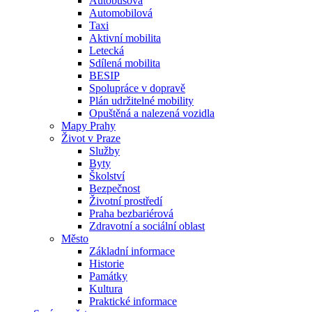
Autobusová
Automobilová
Taxi
Aktivní mobilita
Letecká
Sdílená mobilita
BESIP
Spolupráce v dopravě
Plán udržitelné mobility
Opuštěná a nalezená vozidla
Mapy Prahy
Život v Praze
Služby
Byty
Školství
Bezpečnost
Životní prostředí
Praha bezbariérová
Zdravotní a sociální oblast
Město
Základní informace
Historie
Památky
Kultura
Praktické informace