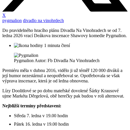
X
pygmalion
divadlo na vinohrdech
Do pravidelného hracího plánu Divadla Na Vinohradech se od 7.
ledna 2026 vrací Deákova inscenace Shawovy komedie Pygmalion.
1 minuta čtení
Pygmalion Autor: Fb Divadla Na Vinohradech
Premiéru měla v dubnu 2016, vidělo ji už téměř 120 000 diváků a
její humor nezestárnul a neopotřeboval se. Opotřebovala se však
výprava inscenace, která je od ledna obnovena.
Lízy Doolitlové se po dobu mateřské dovolené Šárky Krausové
ujme Markéta Děrgelová, obě herečky pak budou v roli alternovat.
Nejbližší termíny představení:
Středa 7. ledna v 19.00 hodin
Pátek 16. ledna v 19.00 hodin