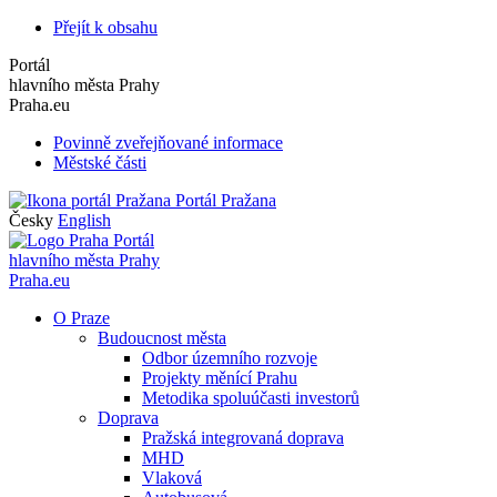
Přejít k obsahu
Portál
hlavního města Prahy
Praha.eu
Povinně zveřejňované informace
Městské části
Portál Pražana
Česky
English
Portál
hlavního města Prahy
Praha.eu
O Praze
Budoucnost města
Odbor územního rozvoje
Projekty měnící Prahu
Metodika spoluúčasti investorů
Doprava
Pražská integrovaná doprava
MHD
Vlaková