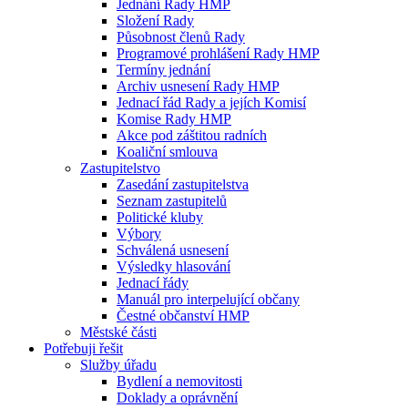
Jednání Rady HMP
Složení Rady
Působnost členů Rady
Programové prohlášení Rady HMP
Termíny jednání
Archiv usnesení Rady HMP
Jednací řád Rady a jejích Komisí
Komise Rady HMP
Akce pod záštitou radních
Koaliční smlouva
Zastupitelstvo
Zasedání zastupitelstva
Seznam zastupitelů
Politické kluby
Výbory
Schválená usnesení
Výsledky hlasování
Jednací řády
Manuál pro interpelující občany
Čestné občanství HMP
Městské části
Potřebuji řešit
Služby úřadu
Bydlení a nemovitosti
Doklady a oprávnění