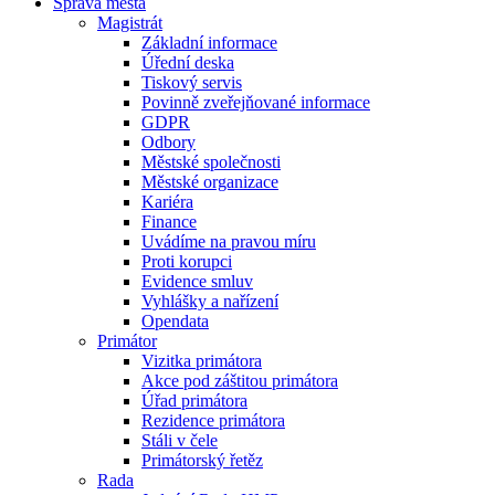
Správa města
Magistrát
Základní informace
Úřední deska
Tiskový servis
Povinně zveřejňované informace
GDPR
Odbory
Městské společnosti
Městské organizace
Kariéra
Finance
Uvádíme na pravou míru
Proti korupci
Evidence smluv
Vyhlášky a nařízení
Opendata
Primátor
Vizitka primátora
Akce pod záštitou primátora
Úřad primátora
Rezidence primátora
Stáli v čele
Primátorský řetěz
Rada