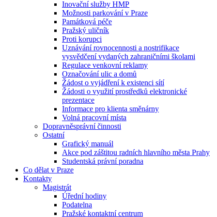
Inovační služby HMP
Možnosti parkování v Praze
Památková péče
Pražský uličník
Proti korupci
Uznávání rovnocennosti a nostrifikace
vysvědčení vydaných zahraničními školami
Regulace venkovní reklamy
Označování ulic a domů
Žádost o vyjádření k existenci sítí
Žádosti o využití prostředků elektronické
prezentace
Informace pro klienta směnárny
Volná pracovní místa
Dopravněsprávní činnosti
Ostatní
Grafický manuál
Akce pod záštitou radních hlavního města Prahy
Studentská právní poradna
Co dělat v Praze
Kontakty
Magistrát
Úřední hodiny
Podatelna
Pražské kontaktní centrum