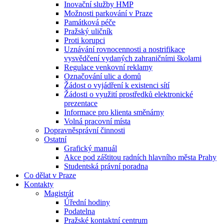
Inovační služby HMP
Možnosti parkování v Praze
Památková péče
Pražský uličník
Proti korupci
Uznávání rovnocennosti a nostrifikace
vysvědčení vydaných zahraničními školami
Regulace venkovní reklamy
Označování ulic a domů
Žádost o vyjádření k existenci sítí
Žádosti o využití prostředků elektronické
prezentace
Informace pro klienta směnárny
Volná pracovní místa
Dopravněsprávní činnosti
Ostatní
Grafický manuál
Akce pod záštitou radních hlavního města Prahy
Studentská právní poradna
Co dělat v Praze
Kontakty
Magistrát
Úřední hodiny
Podatelna
Pražské kontaktní centrum