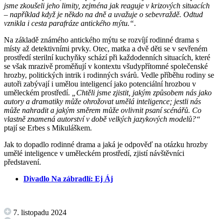
jsme zkoušeli jeho limity, zejména jak reaguje v krizových situacích
– například když je někdo na dně a uvažuje o sebevraždě. Odtud
vznikla i cesta parafráze antického mýtu.“
.
Na základě známého antického mýtu se rozvíjí rodinné drama s
místy až detektivními prvky. Otec, matka a dvě děti se v sevřeném
prostředí sterilní kuchyňky schází při každodenních situacích, které
se však mrazivě proměňují v kontextu všudypřítomné společenské
hrozby, politických intrik i rodinných svárů. Vedle příběhu rodiny se
autoři zabývají i umělou inteligencí jako potenciální hrozbou v
uměleckém prostředí.
„Chtěli jsme zjistit, jakým způsobem nás jako
autory a dramatiky může ohrožovat umělá inteligence; jestli nás
může nahradit a jakým směrem může ovlivnit psaní scénářů. Co
vlastně znamená autorství v době
velkých jazykových modelů?“
ptají se Erbes s Mikuláškem.
Jak to dopadlo rodinné drama a jaká je odpověď na otázku hrozby
umělé inteligence v uměleckém prostředí, zjistí návštěvníci
představení.
Divadlo Na zábradlí: Ej Áj
7. listopadu 2024