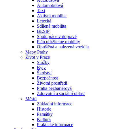
Autobusová
Automobilová
Taxi
Aktivní mobilita
Letecká
Sdílená mobilita
BESIP
Spolupráce v dopravě
Plán udržitelné mobility
Opuštěná a nalezená vozidla
Mapy Prahy
Život v Praze
Služby
Byty
Školství
Bezpečnost
Životní prostředí
Praha bezbariérová
Zdravotní a sociální oblast
Město
Základní informace
Historie
Památky
Kultura
Praktické informace