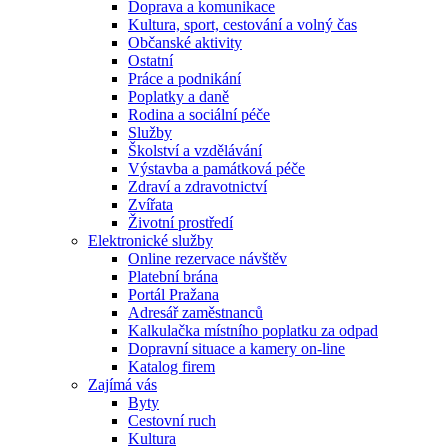
Doprava a komunikace
Kultura, sport, cestování a volný čas
Občanské aktivity
Ostatní
Práce a podnikání
Poplatky a daně
Rodina a sociální péče
Služby
Školství a vzdělávání
Výstavba a památková péče
Zdraví a zdravotnictví
Zvířata
Životní prostředí
Elektronické služby
Online rezervace návštěv
Platební brána
Portál Pražana
Adresář zaměstnanců
Kalkulačka místního poplatku za odpad
Dopravní situace a kamery on-line
Katalog firem
Zajímá vás
Byty
Cestovní ruch
Kultura