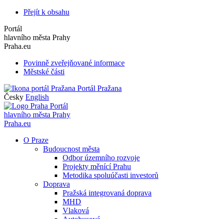
Přejít k obsahu
Portál
hlavního města Prahy
Praha.eu
Povinně zveřejňované informace
Městské části
Portál Pražana
Česky
English
Portál
hlavního města Prahy
Praha.eu
O Praze
Budoucnost města
Odbor územního rozvoje
Projekty měnící Prahu
Metodika spoluúčasti investorů
Doprava
Pražská integrovaná doprava
MHD
Vlaková