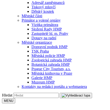
Adresář zaměstnanců
Tiskový mluvčí
Dětský koutek
Městské části
Primátor a volené orgány
Vizitka primátora
Složení Rady HMP
Zastupitelé hl. m. Prahy
Dotazy na radní
Městské organizace
Dopravní podnik HMP
TSK Praha
Městská policie HMP
Zoologická zahrada HMP
Botanická zahrada HMP
Prague City Tourism, a.s.
Městská knihovna v Praze
Galerie HMP
Muzeum HMP
Kontakty na redakci portálu a webmastera
Hledat
MENU