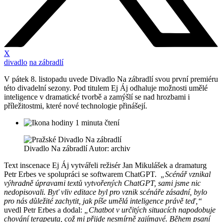
X
divadlo
na zábradlí
V pátek 8. listopadu uvede Divadlo Na zábradlí svou první premiéru
této divadelní sezony. Pod titulem Ej Áj odhaluje možnosti umělé
inteligence v dramatické tvorbě a zamýšlí se nad hrozbami i
příležitostmi, které nové technologie přinášejí.
1 minuta čtení
Divadlo Na zábradlí Autor: archiv
Text inscenace Ej Áj vytvářeli režisér Jan Mikulášek a dramaturg
Petr Erbes ve spolupráci se softwarem ChatGPT.
„Scénář vznikal
výhradně úpravami textů vytvořených ChatGPT, sami jsme nic
nedopisovali. Byť vliv editace byl pro vznik scénáře zásadní, bylo
pro nás důležité zachytit, jak píše umělá inteligence právě teď,“
uvedl Petr Erbes a dodal:
„Chatbot v určitých situacích napodobuje
chování terapeuta, což mi přijde nesmírně zajímavé. Během psaní