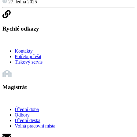
27. ledna 2025
Rychlé odkazy
Kontakty
Potřebuji řešit
Tiskový servis
Magistrát
Úřední doba
Odbory
Úřední deska
Volná pracovní místa