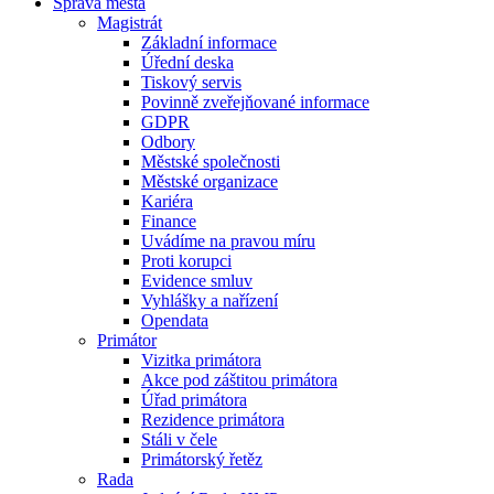
Správa města
Magistrát
Základní informace
Úřední deska
Tiskový servis
Povinně zveřejňované informace
GDPR
Odbory
Městské společnosti
Městské organizace
Kariéra
Finance
Uvádíme na pravou míru
Proti korupci
Evidence smluv
Vyhlášky a nařízení
Opendata
Primátor
Vizitka primátora
Akce pod záštitou primátora
Úřad primátora
Rezidence primátora
Stáli v čele
Primátorský řetěz
Rada