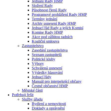
Jednání Rady HMP
Složení Rady
Působnost členů Rady
Programové prohlášení Rady HMP
Termíny jednání
Archiv usnesení Rady HMP
Jednací řád Rady a jejích Komisí
Komise Rady HMP
Akce pod záštitou radních
Koaliční smlouva
Zastupitelstvo
Zasedání zastupitelstva
Seznam zastupitelů
Politické kluby
Výbory
Schválená usnesení
Výsledky hlasování
Jednací řády
Manuál pro interpelující občany
Čestné občanství HMP
Městské části
Potřebuji řešit
Služby úřadu
Bydlení a nemovitosti
Doklady a oprávnění