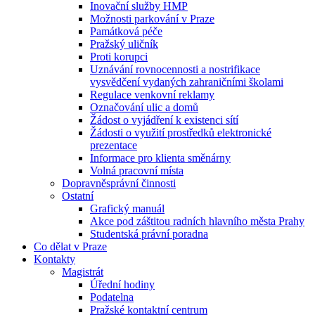
Inovační služby HMP
Možnosti parkování v Praze
Památková péče
Pražský uličník
Proti korupci
Uznávání rovnocennosti a nostrifikace
vysvědčení vydaných zahraničními školami
Regulace venkovní reklamy
Označování ulic a domů
Žádost o vyjádření k existenci sítí
Žádosti o využití prostředků elektronické
prezentace
Informace pro klienta směnárny
Volná pracovní místa
Dopravněsprávní činnosti
Ostatní
Grafický manuál
Akce pod záštitou radních hlavního města Prahy
Studentská právní poradna
Co dělat v Praze
Kontakty
Magistrát
Úřední hodiny
Podatelna
Pražské kontaktní centrum