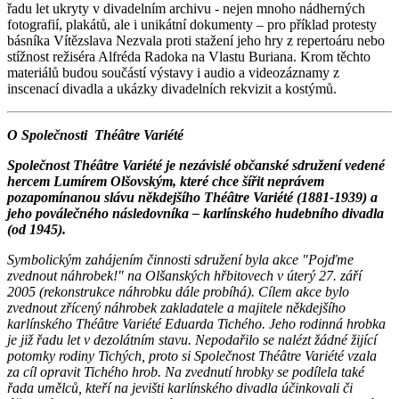
řadu let ukryty v divadelním archivu - nejen mnoho nádherných
fotografií, plakátů, ale i unikátní dokumenty – pro příklad protesty
básníka Vítězslava Nezvala proti stažení jeho hry z repertoáru nebo
stížnost režiséra Alfréda Radoka na Vlastu Buriana. Krom těchto
materiálů budou součástí výstavy i audio a videozáznamy z
inscenací divadla a ukázky divadelních rekvizit a kostýmů.
O Společnosti Théâtre Variété
Společnost Théâtre Variété je nezávislé občanské sdružení vedené
hercem Lumírem Olšovským, které chce šířit neprávem
pozapomínanou slávu někdejšího Théâtre Variété (1881-1939) a
jeho poválečného následovníka – karlínského hudebního divadla
(od 1945).
Symbolickým zahájením činnosti sdružení byla akce "Pojďme
zvednout náhrobek!" na Olšanských hřbitovech v úterý 27. září
2005 (rekonstrukce náhrobku dále probíhá). Cílem akce bylo
zvednout zřícený náhrobek zakladatele a majitele někdejšího
karlínského Théâtre Variété Eduarda Tichého. Jeho rodinná hrobka
je již řadu let v dezolátním stavu. Nepodařilo se nalézt žádné žijící
potomky rodiny Tichých, proto si Společnost Théâtre Variété vzala
za cíl opravit Tichého hrob. Na zvednutí hrobky se podílela také
řada umělců, kteří na jevišti karlínského divadla účinkovali či