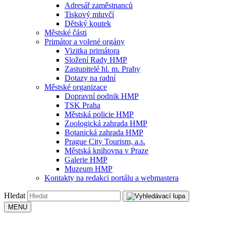
Adresář zaměstnanců
Tiskový mluvčí
Dětský koutek
Městské části
Primátor a volené orgány
Vizitka primátora
Složení Rady HMP
Zastupitelé hl. m. Prahy
Dotazy na radní
Městské organizace
Dopravní podnik HMP
TSK Praha
Městská policie HMP
Zoologická zahrada HMP
Botanická zahrada HMP
Prague City Tourism, a.s.
Městská knihovna v Praze
Galerie HMP
Muzeum HMP
Kontakty na redakci portálu a webmastera
Hledat
MENU