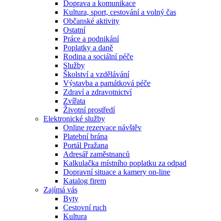
Doprava a komunikace
Kultura, sport, cestování a volný čas
Občanské aktivity
Ostatní
Práce a podnikání
Poplatky a daně
Rodina a sociální péče
Služby
Školství a vzdělávání
Výstavba a památková péče
Zdraví a zdravotnictví
Zvířata
Životní prostředí
Elektronické služby
Online rezervace návštěv
Platební brána
Portál Pražana
Adresář zaměstnanců
Kalkulačka místního poplatku za odpad
Dopravní situace a kamery on-line
Katalog firem
Zajímá vás
Byty
Cestovní ruch
Kultura