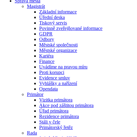
Správa města
Magistrát
Základní informace
Úřední deska
Tiskový servis
Povinně zveřejňované informace
GDPR
Odbory
Městské společnosti
Městské organizace
Kariéra
Finance
Uvádíme na pravou míru
Proti korupci
Evidence smluv
Vyhlášky a nařízení
Opendata
Primátor
Vizitka primátora
Akce pod záštitou primátora
Úřad primátora
Rezidence primátora
Stáli v čele
Primátorský řetěz
Rada