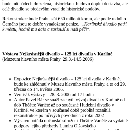
bude mít nádech do zelena, historickou budovu doplní dostavba, ale
celé divadlo se především vrací do historické podoby.
Rekonstrukce bude Prahu stát 630 milionů korun, ale podle radního
Černého jsou to dobře vynaložené peníze.
„Karlínské divadlo patří
k městu, hodně mu dalo a zaslouží si naši péči“.
Výstava
Nejkrásnější divadlo – 125 let divadla v Karlíně
(Muzeum hlavního města Prahy, 29.3.-14.5.2006)
Expozice Nejkrásnější divadlo – 125 let divadla v Karlíně,
bude ke zhlédnutí v Muzeu hlavního města Prahy, a to od 29.
března do 14. května 2006.
Vernisáž výstavy – 28. 3. 2006 od 17 hodin
Autor Pavel Bár se snaží zachytit vývoj divadla v Karlíně od
dob Théâtre Variété až po současné Hudební divadlo v
Karlíně, ve kterém v současné době probíhá rozsáhlá
rekonstrukce po ničivých povodních z roku 2002
Výstavu pořádá občanské sdružení Théâtre Variété za vydatné
podpory jejího předsedy Lumíra Olšovského