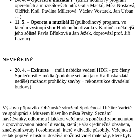
operetních a muzikálových hitů: Galla Macků, Míša Nosková,
Oldřich Král, Pavlína Millerová, Václav Vostarek, Jan Urban,
…)
11. 5.
–
Opereta a muzikál II
(půlhodinový program, ve
kterém vystoupí sbor Hudebního divadla v Karlíně a někdejší
jeho sólisté Pavla Břínková a Jan Ježek, doprovází prof. Jiří
Pazour)
NEVEŘEJNÉ
20. 4.
–
Exkurze
(milá nabídka vedení HDK - pro členy
Společnosti + média (podobné setkání jako Karlínská zlatá
neděle) možnost prohlídky stavby – rekonstrukce divadelní
budovy)
Výstavu připravilo Občanské sdružení Společnost Théâtre Variété
ve spolupráci s Muzeem hlavního města Prahy. Seznámí
návštěvníky, odbornou i laickou veřejnost, s poněkud zapomenutou
a opovrhovanou historií divadla, která je však jedinečná obsahem,
značnými zvraty i osobnostmi, které v divadle působily. Veřejnosti
se tak poprvé v historii dostává možnost vidět materiály, které byly