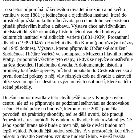
To si letos připomíná už šedesátou divadelní sezónu a od svého
vzniku v roce 1881 je jedinečnou a ojedinělou institucí, která do
prostředí pražského kulturního života po celou dobu své existence
přináší především hudbu a zábavu. Výstava chce návštěvníkům
představit důležité okamžiky historie této divadelní budovy a
kulturních institucí v ní sídlících: varieté (1881-1939), Prozatímní
divadlo (1939-1945) a Hudební divadlo Karlín (pod různými názvy
od 1945 dodnes). Výstava, kterou připravilo Občanské sdružení
Společnost Théâtre Variété ve spolupráci s Muzeem hlavního města
Prahy, připomíná všechny tyto etapy, i když se nejvíce soustřeďuje
na šest desetiletí Hudebního divadla. A dokumentuje historii a
proměny karlínské operety, příchod muzikálu do Československa a
první domácí pokusy o něj, vliv různých dob na divadlo a zároveň
blíže seznamující i s desítkou významných osobností, které na této
scéně působily.
Dnešní soubor divadla v této chvíli ještě hraje v Kongresovém
centru, ale už se připravuje na podzimní stěhování na domovskou
scénu. Hrubé práce na budově, kterou v roce 2002 poničila
povodeň, už prakticky skončily, teď se dělá uvnitř, kde pracují
řemeslníci a restaurátoři. Novinkou v divadle bude rozšíření jeviště.
Jeho spodní hrana také bude o metr níž, takže diváci budou mít
lepší výhled. Pohodlnější budou sedačky. A v prostorách, kde dříve
působilo divadlo Semafor, vznikne hudební klub. Vnější fasáda