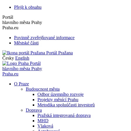
Přejít k obsahu
Portál
hlavního města Prahy
Praha.eu
Povinně zveřejňované informace
Městské části
Portál Pražana
Česky
English
Portál
hlavního města Prahy
Praha.eu
O Praze
Budoucnost města
Odbor územního rozvoje
Projekty měnící Prahu
Metodika spoluúčasti investorů
Doprava
Pražská integrovaná doprava
MHD
Vlaková