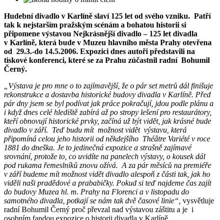
Hudební divadlo v Karlíně slaví 125 let od svého vzniku. Patří
tak k nejstarším pražským scénám a bohatou historii si
připomene výstavou Nejkrásnější divadlo – 125 let divadla
v Karlíně, která bude v Muzeu hlavního města Prahy otevřena
od 29.3.-do 14.5.2006. Expozici dnes autoři představili na
tiskové konferenci, které se za Prahu zúčastnil radní Bohumil
Černý.
„Výstava je pro mne o to zajímavější, že o pár set metrů dál finišuje
rekonstrukce a dostavba historické budovy divadla v Karlíně. Před
pár dny jsem se byl podívat jak práce pokračují, jdou podle plánu a
i když dnes celé hlediště zabírá až po stropy lešení pro restaurátory,
kteří obnovují historické prvky, začíná už být vidět, jak krásné bude
divadlo v září. Teď budu mít možnost vidět výstavu, která
připomíná celou jeho historii od někdejšího
Théâtre Variété v roce
1881
do dneška. Je to jedinečná expozice a strašně zajímavé
srovnání, protože to, co uvidíte na panelech výstavy, o kousek dál
pod rukama řemeslníků znovu ožívá. A za pár měsíců na premiéře
v září budeme mít možnost vidět divadlo alespoň z části tak, jak ho
viděli naši pradědové a prababičky. Pokud si teď najdeme čas zajít
do budovy Muzea hl. m. Prahy na Florenci a v listopadu do
samotného divadla, potkají se nám tak dvě časové linie“,
vysvětluje
radní Bohumil Černý proč převzal nad výstavou záštitu a je i
osobním fandou expozice o historii divadla v Karlíně.