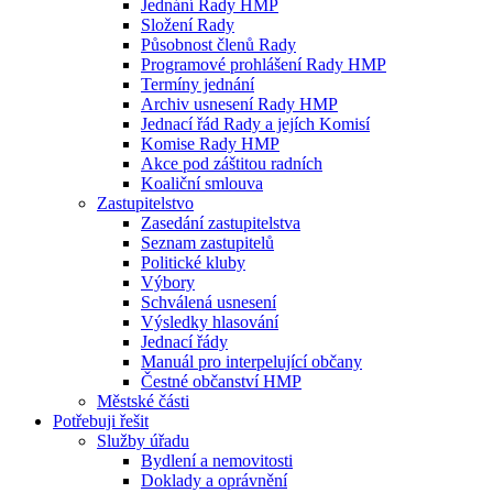
Jednání Rady HMP
Složení Rady
Působnost členů Rady
Programové prohlášení Rady HMP
Termíny jednání
Archiv usnesení Rady HMP
Jednací řád Rady a jejích Komisí
Komise Rady HMP
Akce pod záštitou radních
Koaliční smlouva
Zastupitelstvo
Zasedání zastupitelstva
Seznam zastupitelů
Politické kluby
Výbory
Schválená usnesení
Výsledky hlasování
Jednací řády
Manuál pro interpelující občany
Čestné občanství HMP
Městské části
Potřebuji řešit
Služby úřadu
Bydlení a nemovitosti
Doklady a oprávnění