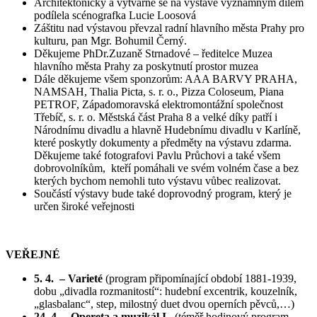
Architektonicky a výtvarně se na výstavě významným dílem
podílela scénografka Lucie Loosová
Záštitu nad výstavou převzal radní hlavního města Prahy pro
kulturu, pan Mgr. Bohumil Černý.
Děkujeme PhDr.Zuzaně Strnadové – ředitelce Muzea
hlavního města Prahy za poskytnutí prostor muzea
Dále děkujeme všem sponzorům: AAA BARVY PRAHA,
NAMSAH, Thalia Picta, s. r. o., Pizza Coloseum, Piana
PETROF, Západomoravská elektromontážní společnost
Třebíč, s. r. o. Městská část Praha 8 a velké díky patří i
Národnímu divadlu a hlavně Hudebnímu divadlu v Karlíně,
které poskytly dokumenty a předměty na výstavu zdarma.
Děkujeme také fotografovi Pavlu Průchovi a také všem
dobrovolníkům, kteří pomáhali ve svém volném čase a bez
kterých bychom nemohli tuto výstavu vůbec realizovat.
Součástí výstavy bude také doprovodný program, který je
určen široké veřejnosti
VEŘEJNÉ
5. 4. – Varieté
(program připomínající období 1881-1939,
dobu „divadla rozmanitostí“: hudební excentrik, kouzelník,
„glasbalanc“, step, milostný duet dvou operních pěvců,…)
24. 4.
–
Opereta a muzikál I
(téměř hodinový program