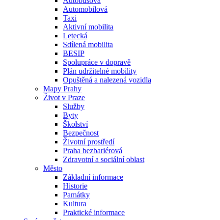
Autobusová
Automobilová
Taxi
Aktivní mobilita
Letecká
Sdílená mobilita
BESIP
Spolupráce v dopravě
Plán udržitelné mobility
Opuštěná a nalezená vozidla
Mapy Prahy
Život v Praze
Služby
Byty
Školství
Bezpečnost
Životní prostředí
Praha bezbariérová
Zdravotní a sociální oblast
Město
Základní informace
Historie
Památky
Kultura
Praktické informace