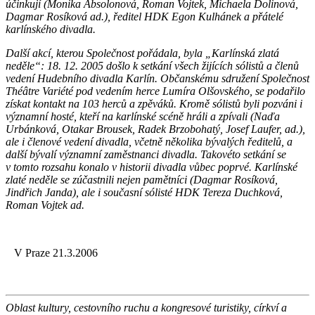
účinkují (Monika Absolonová, Roman Vojtek, Michaela Dolinová,
Dagmar Rosíková ad.), ředitel HDK Egon Kulhánek a přátelé
karlínského divadla.
Další akcí, kterou Společnost pořádala, byla „Karlínská zlatá
neděle“: 18. 12. 2005 došlo k setkání všech žijících sólistů a členů
vedení Hudebního divadla Karlín. Občanskému sdružení Společnost
Théâtre Variété pod vedením herce Lumíra Olšovského, se podařilo
získat kontakt na 103 herců a zpěváků. Kromě sólistů byli pozváni i
významní hosté, kteří na karlínské scéně hráli a zpívali (Naďa
Urbánková, Otakar Brousek, Radek Brzobohatý, Josef Laufer, ad.),
ale i členové vedení divadla, včetně několika bývalých ředitelů, a
další bývalí významní zaměstnanci divadla. Takovéto setkání se
v tomto rozsahu konalo v historii divadla vůbec poprvé. Karlínské
zlaté neděle se zúčastnili nejen pamětníci (Dagmar Rosíková,
Jindřich Janda), ale i současní sólisté HDK Tereza Duchková,
Roman Vojtek ad.
V Praze 21.3.2006
Oblast kultury, cestovního ruchu a kongresové turistiky, církví a