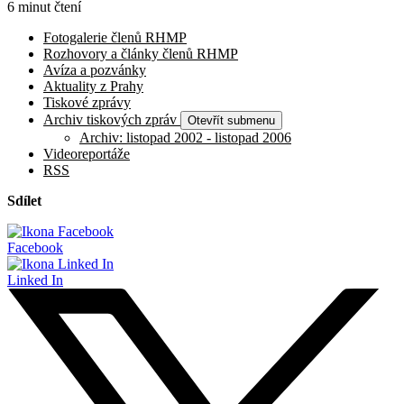
6 minut čtení
Fotogalerie členů RHMP
Rozhovory a články členů RHMP
Avíza a pozvánky
Aktuality z Prahy
Tiskové zprávy
Archiv tiskových zpráv
Otevřít submenu
Archiv: listopad 2002 - listopad 2006
Videoreportáže
RSS
Sdílet
Facebook
Linked In