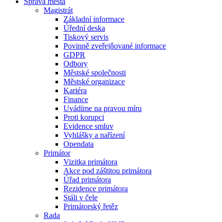
Správa města
Magistrát
Základní informace
Úřední deska
Tiskový servis
Povinně zveřejňované informace
GDPR
Odbory
Městské společnosti
Městské organizace
Kariéra
Finance
Uvádíme na pravou míru
Proti korupci
Evidence smluv
Vyhlášky a nařízení
Opendata
Primátor
Vizitka primátora
Akce pod záštitou primátora
Úřad primátora
Rezidence primátora
Stáli v čele
Primátorský řetěz
Rada