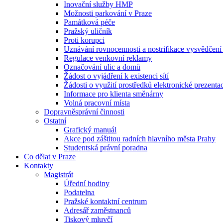
Inovační služby HMP
Možnosti parkování v Praze
Památková péče
Pražský uličník
Proti korupci
Uznávání rovnocennosti a nostrifikace vysvědčen
Regulace venkovní reklamy
Označování ulic a domů
Žádost o vyjádření k existenci sítí
Žádosti o využití prostředků elektronické prezenta
Informace pro klienta směnárny
Volná pracovní místa
Dopravněsprávní činnosti
Ostatní
Grafický manuál
Akce pod záštitou radních hlavního města Prahy
Studentská právní poradna
Co dělat v Praze
Kontakty
Magistrát
Úřední hodiny
Podatelna
Pražské kontaktní centrum
Adresář zaměstnanců
Tiskový mluvčí