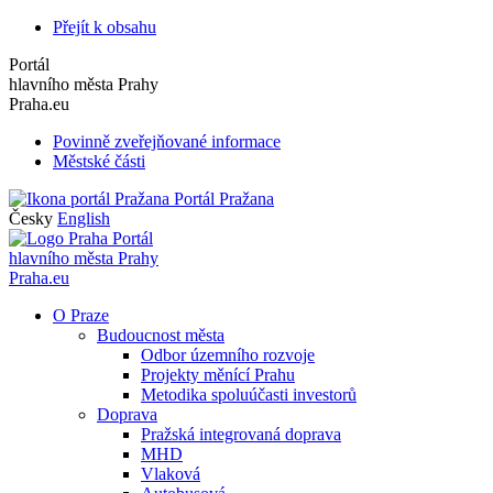
Přejít k obsahu
Portál
hlavního města Prahy
Praha.eu
Povinně zveřejňované informace
Městské části
Portál Pražana
Česky
English
Portál
hlavního města Prahy
Praha.eu
O Praze
Budoucnost města
Odbor územního rozvoje
Projekty měnící Prahu
Metodika spoluúčasti investorů
Doprava
Pražská integrovaná doprava
MHD
Vlaková