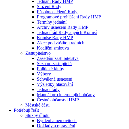
Jednání Rady HMP
Složení Rady
Působnost členů Rady
Programové prohlášení Rady HMP
Termíny jednání
Archiv usnesení Rady HMP
Jednací řád Rady a jejích Komisí
Komise Rady HMP
Akce pod záštitou radních
Koaliční smlouva
Zastupitelstvo
Zasedání zastupitelstva
Seznam zastupitelů
Politické kluby
Výbory
Schválená usnesení
Výsledky hlasování
Jednací řády
Manuál pro interpelující občany
Čestné občanství HMP
Městské části
Potřebuji řešit
Služby úřadu
Bydlení a nemovitosti
Doklady a oprávnění