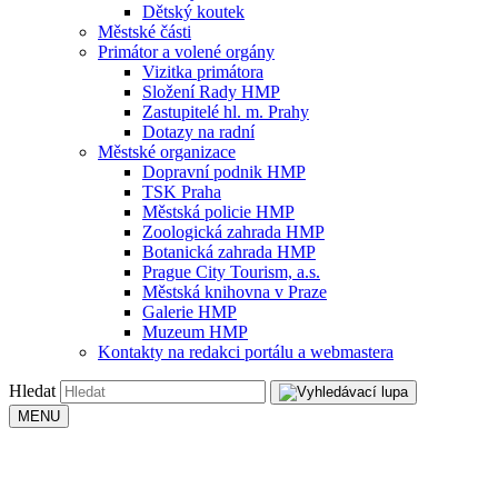
Dětský koutek
Městské části
Primátor a volené orgány
Vizitka primátora
Složení Rady HMP
Zastupitelé hl. m. Prahy
Dotazy na radní
Městské organizace
Dopravní podnik HMP
TSK Praha
Městská policie HMP
Zoologická zahrada HMP
Botanická zahrada HMP
Prague City Tourism, a.s.
Městská knihovna v Praze
Galerie HMP
Muzeum HMP
Kontakty na redakci portálu a webmastera
Hledat
MENU