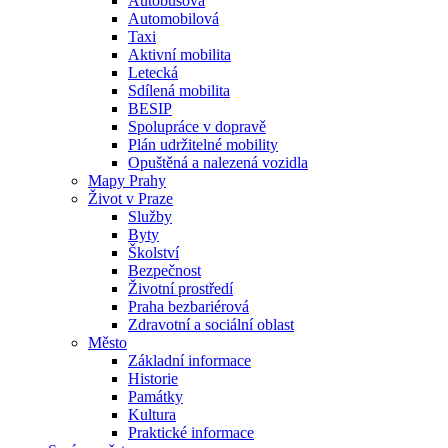
Autobusová
Automobilová
Taxi
Aktivní mobilita
Letecká
Sdílená mobilita
BESIP
Spolupráce v dopravě
Plán udržitelné mobility
Opuštěná a nalezená vozidla
Mapy Prahy
Život v Praze
Služby
Byty
Školství
Bezpečnost
Životní prostředí
Praha bezbariérová
Zdravotní a sociální oblast
Město
Základní informace
Historie
Památky
Kultura
Praktické informace