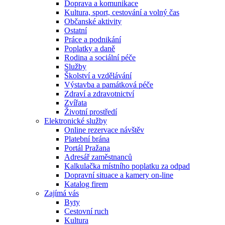
Doprava a komunikace
Kultura, sport, cestování a volný čas
Občanské aktivity
Ostatní
Práce a podnikání
Poplatky a daně
Rodina a sociální péče
Služby
Školství a vzdělávání
Výstavba a památková péče
Zdraví a zdravotnictví
Zvířata
Životní prostředí
Elektronické služby
Online rezervace návštěv
Platební brána
Portál Pražana
Adresář zaměstnanců
Kalkulačka místního poplatku za odpad
Dopravní situace a kamery on-line
Katalog firem
Zajímá vás
Byty
Cestovní ruch
Kultura