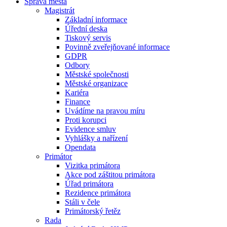
Správa města
Magistrát
Základní informace
Úřední deska
Tiskový servis
Povinně zveřejňované informace
GDPR
Odbory
Městské společnosti
Městské organizace
Kariéra
Finance
Uvádíme na pravou míru
Proti korupci
Evidence smluv
Vyhlášky a nařízení
Opendata
Primátor
Vizitka primátora
Akce pod záštitou primátora
Úřad primátora
Rezidence primátora
Stáli v čele
Primátorský řetěz
Rada