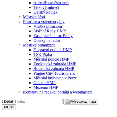
Adresář zaměstnanců
Tiskový mluvčí
Dětský koutek
Městské části
Primátor a volené orgány
Vizitka primátora
Složení Rady HMP
Zastupitelé hl. m. Prahy
Dotazy na radní
Městské organizace
Dopravní podnik HMP
TSK Praha
Městská policie HMP
Zoologická zahrada HMP
Botanická zahrada HMP
Prague City Tourism, a.s.
Městská knihovna v Praze
Galerie HMP
Muzeum HMP
Kontakty na redakci portálu a webmastera
Hledat
MENU