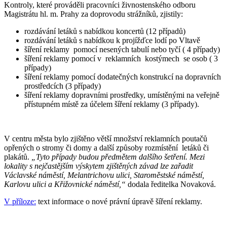
Kontroly, které prováděli pracovníci živnostenského odboru
Magistrátu hl. m. Prahy za doprovodu strážníků, zjistily:
rozdávání letáků s nabídkou koncertů (12 případů)
rozdávání letáků s nabídkou k projížďce lodí po Vltavě
šíření reklamy pomocí nesených tabulí nebo tyčí ( 4 případy)
šíření reklamy pomocí v reklamních kostýmech se osob ( 3
případy)
šíření reklamy pomocí dodatečných konstrukcí na dopravních
prostředcích (3 případy)
šíření reklamy dopravními prostředky, umístěnými na veřejně
přístupném místě za účelem šíření reklamy (3 případy).
V centru města bylo zjištěno větší množství reklamních poutačů
opřených o stromy či domy a další způsoby rozmístění letáků či
plakátů.
„Tyto případy budou předmětem dalšího šetření. Mezi
lokality s nejčastějším výskytem zjištěných závad lze zařadit
Václavské náměstí, Melantrichovu ulici, Staroměstské náměstí,
Karlovu ulici a Křižovnické náměstí,“
dodala ředitelka Novaková.
V příloze:
text informace o nové právní úpravě šíření reklamy.