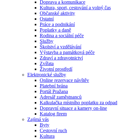
Doprava a komunikace
Kultura, sport, cestování a volný čas
Občanské aktivity
Ostatní
Práce a podnikání
Poplatky a daně
Rodina a sociální péče
Služby
Školství a vzdělávání
Výstavba a památková péče
Zdraví a zdravotnictví
Zvířata
Životní prostředí
Elektronické služby
Online rezervace návštěv
Platební brána
Portál Pražana
Adresář zaměstnanců
Kalkulačka místního poplatku za odpad
Dopravní situace a kamery on-line
Katalog firem
Zajímá vás
Byty
Cestovní ruch
Kultura