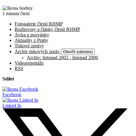
1 minuta čtení
Fotogalerie členů RHMP
Rozhovory a články členů RHMP
Avíza a pozvánky
Aktuality z Prahy
Tiskové zprávy
Archiv tiskových zpráv
Otevřít submenu
Archiv: listopad 2002 - listopad 2006
Videoreportáže
RSS
Sdílet
Facebook
Linked In