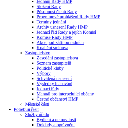
Jednání Rady HMP
Složení Rady
Působnost členů Rady
Programové prohlášení Rady HMP
Termíny jednání
Archiv usnesení Rady HMP
Jednací řád Rady a jejích Komisí
Komise Rady HMP
Akce pod záštitou radních
Koaliční smlouva
Zastupitelstvo
Zasedání zastupitelstva
Seznam zastupitelů
Politické kluby
Výbory
Schválená usnesení
Výsledky hlasování
Jednací řády
Manuál pro interpelující občany
Čestné občanství HMP
Městské části
Potřebuji řešit
Služby úřadu
Bydlení a nemovitosti
Doklady a oprávnění