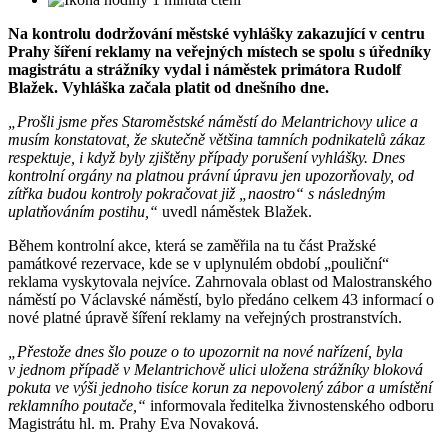
Na kontrolu dodržování městské vyhlášky zakazující v centru
Prahy šíření reklamy na veřejných místech se spolu s úředníky
magistrátu a strážníky vydal i náměstek primátora Rudolf
Blažek. Vyhláška začala platit od dnešního dne.
„Prošli jsme přes Staroměstské náměstí do Melantrichovy ulice a
musím konstatovat, že skutečně většina tamních podnikatelů zákaz
respektuje, i když byly zjištěny případy porušení vyhlášky. Dnes
kontrolní orgány na platnou právní úpravu jen upozorňovaly, od
zítřka budou kontroly pokračovat již „naostro“ s následným
uplatňováním postihu,“
uvedl náměstek Blažek.
Během kontrolní akce, která se zaměřila na tu část Pražské
památkové rezervace, kde se v uplynulém období „pouliční“
reklama vyskytovala nejvíce. Zahrnovala oblast od Malostranského
náměstí po Václavské náměstí, bylo předáno celkem 43 informací o
nové platné úpravě šíření reklamy na veřejných prostranstvích.
„Přestože dnes šlo pouze o to upozornit na nové nařízení, byla
v jednom případě v Melantrichově ulici uložena strážníky bloková
pokuta ve výši jednoho tisíce korun za nepovolený zábor a umístění
reklamního poutače,“
informovala ředitelka živnostenského odboru
Magistrátu hl. m. Prahy Eva Novaková.