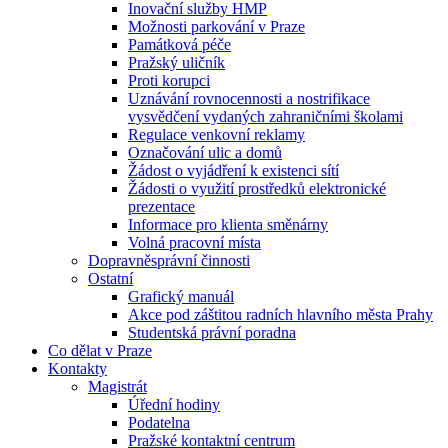
Inovační služby HMP
Možnosti parkování v Praze
Památková péče
Pražský uličník
Proti korupci
Uznávání rovnocennosti a nostrifikace
vysvědčení vydaných zahraničními školami
Regulace venkovní reklamy
Označování ulic a domů
Žádost o vyjádření k existenci sítí
Žádosti o využití prostředků elektronické
prezentace
Informace pro klienta směnárny
Volná pracovní místa
Dopravněsprávní činnosti
Ostatní
Grafický manuál
Akce pod záštitou radních hlavního města Prahy
Studentská právní poradna
Co dělat v Praze
Kontakty
Magistrát
Úřední hodiny
Podatelna
Pražské kontaktní centrum