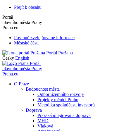
Přejít k obsahu
Portál
hlavního města Prahy
Praha.eu
Povinně zveřejňované informace
Městské části
Portál Pražana
Česky
English
Portál
hlavního města Prahy
Praha.eu
O Praze
Budoucnost města
Odbor územního rozvoje
Projekty měnící Prahu
Metodika spoluúčasti investorů
Doprava
Pražská integrovaná doprava
MHD
Vlaková