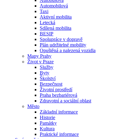
Autobusová
Automobilová
Taxi
Aktivní mobilita
Letecká
Sdílená mobilita
BESIP
Spolupráce v dopravě
Plán udržitelné mobility
Opuštěná a nalezená vozidla
Mapy Prahy
Život v Praze
Služby
Byty
Školství
Bezpečnost
Životní prostředí
Praha bezbariérová
Zdravotní a sociální oblast
Město
Základní informace
Historie
Památky
Kultura
Praktické informace