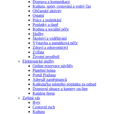
Doprava a komunikace
Kultura, sport, cestování a volný čas
Občanské aktivity
Ostatní
Práce a podnikání
Poplatky a daně
Rodina a sociální péče
Služby
Školství a vzdělávání
Výstavba a památková péče
Zdraví a zdravotnictví
Zvířata
Životní prostředí
Elektronické služby
Online rezervace návštěv
Platební brána
Portál Pražana
Adresář zaměstnanců
Kalkulačka místního poplatku za odpad
Dopravní situace a kamery on-line
Katalog firem
Zajímá vás
Byty
Cestovní ruch
Kultura