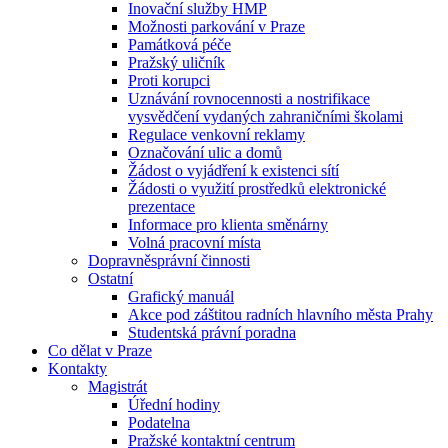
Inovační služby HMP
Možnosti parkování v Praze
Památková péče
Pražský uličník
Proti korupci
Uznávání rovnocennosti a nostrifikace
vysvědčení vydaných zahraničními školami
Regulace venkovní reklamy
Označování ulic a domů
Žádost o vyjádření k existenci sítí
Žádosti o využití prostředků elektronické
prezentace
Informace pro klienta směnárny
Volná pracovní místa
Dopravněsprávní činnosti
Ostatní
Grafický manuál
Akce pod záštitou radních hlavního města Prahy
Studentská právní poradna
Co dělat v Praze
Kontakty
Magistrát
Úřední hodiny
Podatelna
Pražské kontaktní centrum