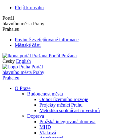
Přejít k obsahu
Portál
hlavního města Prahy
Praha.eu
Povinně zveřejňované informace
Městské části
Portál Pražana
Česky
English
Portál
hlavního města Prahy
Praha.eu
O Praze
Budoucnost města
Odbor územního rozvoje
Projekty měnící Prahu
Metodika spoluúčasti investorů
Doprava
Pražská integrovaná doprava
MHD
Vlaková