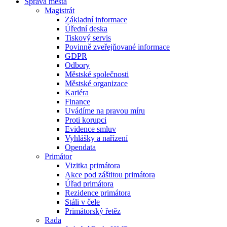
Správa města
Magistrát
Základní informace
Úřední deska
Tiskový servis
Povinně zveřejňované informace
GDPR
Odbory
Městské společnosti
Městské organizace
Kariéra
Finance
Uvádíme na pravou míru
Proti korupci
Evidence smluv
Vyhlášky a nařízení
Opendata
Primátor
Vizitka primátora
Akce pod záštitou primátora
Úřad primátora
Rezidence primátora
Stáli v čele
Primátorský řetěz
Rada