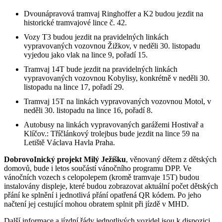
Dvounápravová tramvaj Ringhoffer a K2 budou jezdit na
historické tramvajové lince č. 42.
Vozy T3 budou jezdit na pravidelných linkách
vypravovaných vozovnou Žižkov, v neděli 30. listopadu
vyjedou jako vlak na lince 9, pořadí 15.
Tramvaj 14T bude jezdit na pravidelných linkách
vypravovaných vozovnou Kobylisy, konkrétně v neděli 30.
listopadu na lince 17, pořadí 29.
Tramvaj 15T na linkách vypravovaných vozovnou Motol, v
neděli 30. listopadu na lince 16, pořadí 8.
Autobusy na linkách vypravovaných garážemi Hostivař a
Klíčov.: Tříčlánkový trolejbus bude jezdit na lince 59 na
Letiště Václava Havla Praha.
DobrovoInický projekt Milý Ježíšku
, věnovaný dětem z dětských
domovů, bude i letos součástí vánočního programu DPP. Ve
vánočních vozech s celopolepem (kromě tramvaje 15T) budou
instalovány displeje, které budou zobrazovat aktuální počet dětských
přání ke splnění i jednotlivá přání opatřená QR kódem. Po jeho
načtení jej cestující mohou obratem splnit při jízdě v MHD.
Další informace a jízdní řády jednotlivých vozidel jsou k dispozici