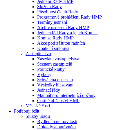
Jednání Rady HMP
Složení Rady
Působnost členů Rady
Programové prohlášení Rady HMP
Termíny jednání
Archiv usnesení Rady HMP
Jednací řád Rady a jejích Komisí
Komise Rady HMP
Akce pod záštitou radních
Koaliční smlouva
Zastupitelstvo
Zasedání zastupitelstva
Seznam zastupitelů
Politické kluby
Výbory
Schválená usnesení
Výsledky hlasování
Jednací řády
Manuál pro interpelující občany
Čestné občanství HMP
Městské části
Potřebuji řešit
Služby úřadu
Bydlení a nemovitosti
Doklady a oprávnění