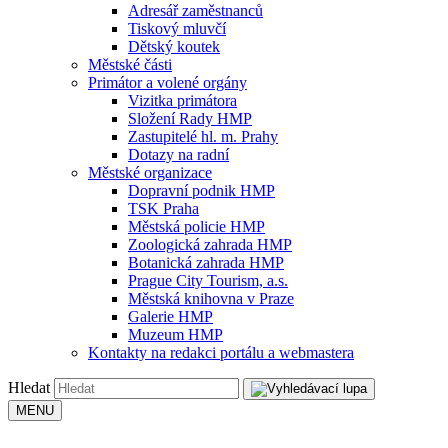
Adresář zaměstnanců
Tiskový mluvčí
Dětský koutek
Městské části
Primátor a volené orgány
Vizitka primátora
Složení Rady HMP
Zastupitelé hl. m. Prahy
Dotazy na radní
Městské organizace
Dopravní podnik HMP
TSK Praha
Městská policie HMP
Zoologická zahrada HMP
Botanická zahrada HMP
Prague City Tourism, a.s.
Městská knihovna v Praze
Galerie HMP
Muzeum HMP
Kontakty na redakci portálu a webmastera
Hledat
MENU