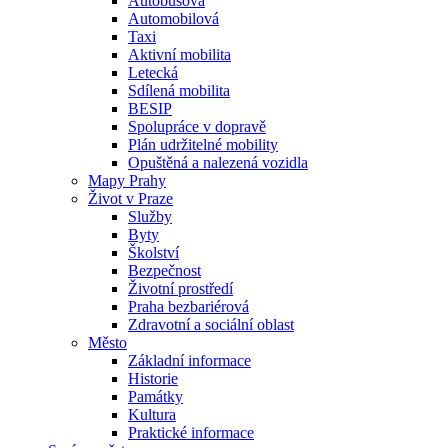
Autobusová
Automobilová
Taxi
Aktivní mobilita
Letecká
Sdílená mobilita
BESIP
Spolupráce v dopravě
Plán udržitelné mobility
Opuštěná a nalezená vozidla
Mapy Prahy
Život v Praze
Služby
Byty
Školství
Bezpečnost
Životní prostředí
Praha bezbariérová
Zdravotní a sociální oblast
Město
Základní informace
Historie
Památky
Kultura
Praktické informace