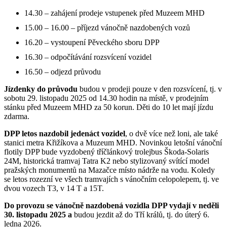
14.30 – zahájení prodeje vstupenek před Muzeem MHD
15.00 – 16.00 – příjezd vánočně nazdobených vozů
16.20 – vystoupení Pěveckého sboru DPP
16.30 – odpočítávání rozsvícení vozidel
16.50 – odjezd průvodu
Jízdenky do průvodu
budou v prodeji pouze v den rozsvícení, tj. v
sobotu 29. listopadu 2025 od 14.30 hodin na místě, v prodejním
stánku před Muzeem MHD za 50 korun. Děti do 10 let mají jízdu
zdarma.
DPP letos nazdobil jedenáct vozidel
, o dvě více než loni, ale také
stanici metra Křižíkova a Muzeum MHD. Novinkou letošní vánoční
flotily DPP bude vyzdobený tříčlánkový trolejbus Škoda-Solaris
24M, historická tramvaj Tatra K2 nebo stylizovaný svítící model
pražských monumentů na Mazačce místo nádrže na vodu. Koledy
se letos rozezní ve všech tramvajích s vánočním celopolepem, tj. ve
dvou vozech T3, v 14 T a 15T.
Do provozu
se vánočně nazdobená vozidla DPP vydají v neděli
30. listopadu 2025 a
budou jezdit až do Tří králů, tj. do úterý 6.
ledna 2026.