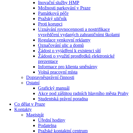
Inovační služby HMP
Možnosti parkování v Praze
Památková péče
Pražský uličník
Proti korupci
Uznávání rovnocennosti a nostrifikace
vysvědčení vydaných zahraničními školami
Regulace venkovní reklamy
Označování ulic a domů
Žádost o vyjádření k existenci sítí
Žádosti o využití prostředků elektronické
prezentace
Informace pro klienta směnárny
Volná pracovní místa
Dopravněsprávní činnosti
Ostatní
Grafický manuál
Akce pod záštitou radních hlavního města Prahy
Studentská právní poradna
Co dělat v Praze
Kontakty
Magistrát
Úřední hodiny
Podatelna
Pražské kontaktní centrum