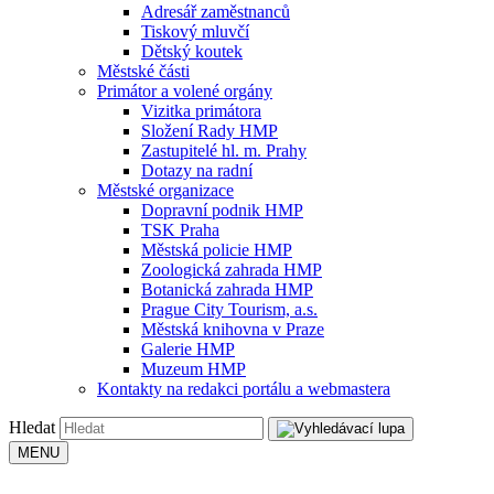
Adresář zaměstnanců
Tiskový mluvčí
Dětský koutek
Městské části
Primátor a volené orgány
Vizitka primátora
Složení Rady HMP
Zastupitelé hl. m. Prahy
Dotazy na radní
Městské organizace
Dopravní podnik HMP
TSK Praha
Městská policie HMP
Zoologická zahrada HMP
Botanická zahrada HMP
Prague City Tourism, a.s.
Městská knihovna v Praze
Galerie HMP
Muzeum HMP
Kontakty na redakci portálu a webmastera
Hledat
MENU