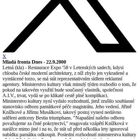
X
Mladá fronta Dnes - 22.9.2000
Letná (kla) - Restaurace Expo '58 v Letenských sadech, kdysi
chlouba české moderní architektury, z níž zbylo jen vykradené a
vymlácené torzo, se má stát reprezentativním sídlem reklamní
agentury. Ministerstvo kultury však minulý týden rozhodlo o tom, že
pokud na takovém využití bude současný vlastník, společnost
A.I.V., trvat, vydá se po klikaté cestě plné komplikaci.
Ministerstvo kultury nyní vydalo rozhodnutí, jimž zrušilo souhlasné
stanovisko odboru památkové péče magistrátu. Jeho vedení. Jiřině
Knížkové a Jiřímu Musálkovi, takový postoj vynesl nedávno
uděleni anticeny Bestia triumphans. "Napadání našeho odboru
považujeme za čisté pokrytectví," reagovala vzápětí Knížková v
narážce mimo jiné i na to, že stát už před několika lety ignoroval
nabídku památku odkoupit. Poslední rozhodnutí ministerstva kultury