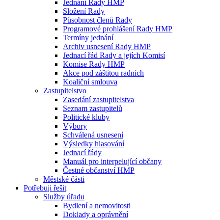
Jednání Rady HMP
Složení Rady
Působnost členů Rady
Programové prohlášení Rady HMP
Termíny jednání
Archiv usnesení Rady HMP
Jednací řád Rady a jejích Komisí
Komise Rady HMP
Akce pod záštitou radních
Koaliční smlouva
Zastupitelstvo
Zasedání zastupitelstva
Seznam zastupitelů
Politické kluby
Výbory
Schválená usnesení
Výsledky hlasování
Jednací řády
Manuál pro interpelující občany
Čestné občanství HMP
Městské části
Potřebuji řešit
Služby úřadu
Bydlení a nemovitosti
Doklady a oprávnění