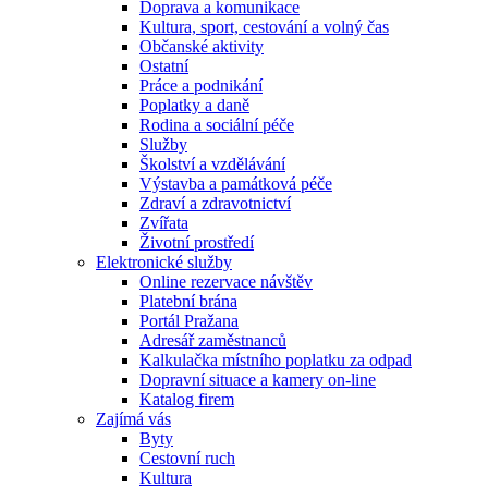
Doprava a komunikace
Kultura, sport, cestování a volný čas
Občanské aktivity
Ostatní
Práce a podnikání
Poplatky a daně
Rodina a sociální péče
Služby
Školství a vzdělávání
Výstavba a památková péče
Zdraví a zdravotnictví
Zvířata
Životní prostředí
Elektronické služby
Online rezervace návštěv
Platební brána
Portál Pražana
Adresář zaměstnanců
Kalkulačka místního poplatku za odpad
Dopravní situace a kamery on-line
Katalog firem
Zajímá vás
Byty
Cestovní ruch
Kultura