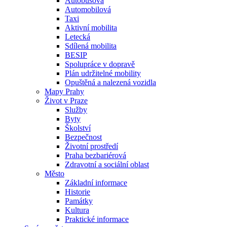
Autobusová
Automobilová
Taxi
Aktivní mobilita
Letecká
Sdílená mobilita
BESIP
Spolupráce v dopravě
Plán udržitelné mobility
Opuštěná a nalezená vozidla
Mapy Prahy
Život v Praze
Služby
Byty
Školství
Bezpečnost
Životní prostředí
Praha bezbariérová
Zdravotní a sociální oblast
Město
Základní informace
Historie
Památky
Kultura
Praktické informace