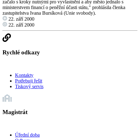
začalo s kroky nutnými pro vyvlastněni a aby město jednalo s
ministerstvem financí o peněžní účasti státu," prohlásila členka
zastupitelstva Ivana Bursíková (Unie svobody).
22. září 2000
22. září 2000
Rychlé odkazy
Kontakty
Potřebuji řešit
Tiskový servis
Magistrát
Úřední doba