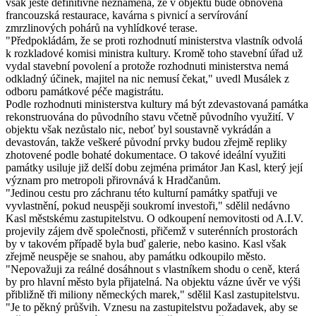
však ještě definitivně neznamená, že v objektu bude obnovena
francouzská restaurace, kavárna s pivnicí a servírování
zmrzlinových pohárů na vyhlídkové terase.
"Předpokládám, že se proti rozhodnutí ministerstva vlastník odvolá
k rozkladové komisi ministra kultury. Kromě toho stavební úřad už
vydal stavební povolení a protože rozhodnuti ministerstva nemá
odkladný účinek, majitel na nic nemusí čekat," uvedl Musálek z
odboru památkové péče magistrátu.
Podle rozhodnuti ministerstva kultury má být zdevastovaná památka
rekonstruována do původního stavu včetně původního využití. V
objektu však nezůstalo nic, neboť byl soustavně vykrádán a
devastován, takže veškeré původní prvky budou zřejmě repliky
zhotovené podle bohaté dokumentace. O takové ideální využiti
památky usiluje již delší dobu zejména primátor Jan Kasl, který její
význam pro metropoli přirovnává k Hradčanům.
"Jedinou cestu pro záchranu této kulturní památky spatřuji ve
vyvlastnění, pokud neuspěji soukromí investoři," sdělil nedávno
Kasl městskému zastupitelstvu. O odkoupení nemovitosti od A.I.V.
projevily zájem dvě společnosti, přičemž v suterénních prostorách
by v takovém případě byla buď galerie, nebo kasino. Kasl však
zřejmě neuspěje se snahou, aby památku odkoupilo město.
"Nepovažuji za reálné dosáhnout s vlastníkem shodu o ceně, která
by pro hlavní město byla přijatelná. Na objektu vázne úvěr ve výši
přibližně tři miliony německých marek," sdělil Kasl zastupitelstvu.
"Je to pěkný průšvih. Vznesu na zastupitelstvu požadavek, aby se