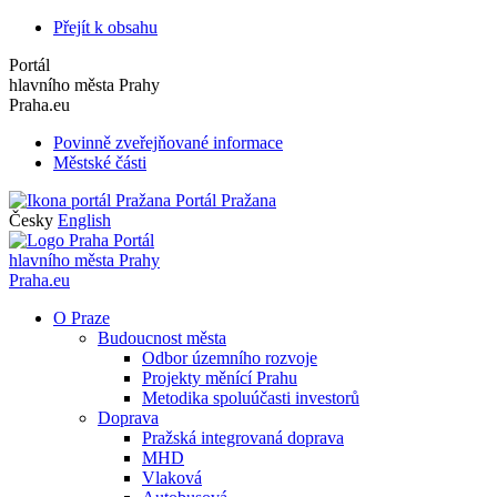
Přejít k obsahu
Portál
hlavního města Prahy
Praha.eu
Povinně zveřejňované informace
Městské části
Portál Pražana
Česky
English
Portál
hlavního města Prahy
Praha.eu
O Praze
Budoucnost města
Odbor územního rozvoje
Projekty měnící Prahu
Metodika spoluúčasti investorů
Doprava
Pražská integrovaná doprava
MHD
Vlaková