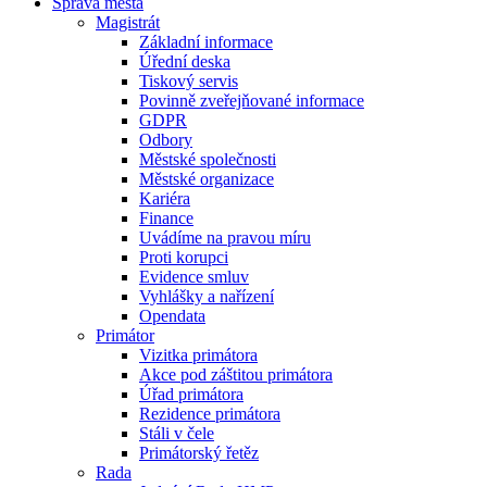
Správa města
Magistrát
Základní informace
Úřední deska
Tiskový servis
Povinně zveřejňované informace
GDPR
Odbory
Městské společnosti
Městské organizace
Kariéra
Finance
Uvádíme na pravou míru
Proti korupci
Evidence smluv
Vyhlášky a nařízení
Opendata
Primátor
Vizitka primátora
Akce pod záštitou primátora
Úřad primátora
Rezidence primátora
Stáli v čele
Primátorský řetěz
Rada