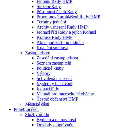
Jednání Rady HMP
Složení Rady
Působnost členů Rady
Programové prohlášení Rady HMP
Termíny jednání
Archiv usnesení Rady HMP
Jednací řád Rady a jejích Komisí
Komise Rady HMP
Akce pod záštitou radních
Koaliční smlouva
Zastupitelstvo
Zasedání zastupitelstva
Seznam zastupitelů
Politické kluby
Výbory
Schválená usnesení
Výsledky hlasování
Jednací řády
Manuál pro interpelující občany
Čestné občanství HMP
Městské části
Potřebuji řešit
Služby úřadu
Bydlení a nemovitosti
Doklady a oprávnění