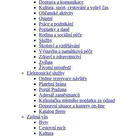
Doprava a komunikace
Kultura, sport, cestování a volný čas
Občanské aktivity
Ostatní
Práce a podnikání
Poplatky a daně
Rodina a sociální péče
Služby
Školství a vzdělávání
Výstavba a památková péče
Zdraví a zdravotnictví
Zvířata
Životní prostředí
Elektronické služby
Online rezervace návštěv
Platební brána
Portál Pražana
Adresář zaměstnanců
Kalkulačka místního poplatku za odpad
Dopravní situace a kamery on-line
Katalog firem
Zajímá vás
Byty
Cestovní ruch
Kultura