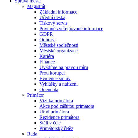
Správa města
Magistrát
Základní informace
Úřední deska
Tiskový servis
Povinně zveřejňované informace
GDPR
Odbory
Městské společnosti
Městské organizace
Kariéra
Finance
Uvádíme na pravou míru
Proti korupci
Evidence smluv
Vyhlášky a nařízení
Opendata
Primátor
Vizitka primátora
Akce pod záštitou primátora
Úřad primátora
Rezidence primátora
Stáli v čele
Primátorský řetěz
Rada