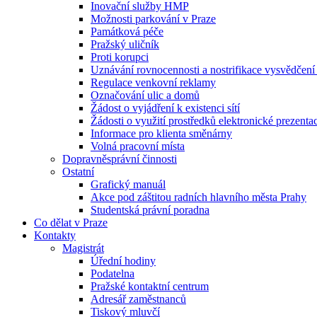
Inovační služby HMP
Možnosti parkování v Praze
Památková péče
Pražský uličník
Proti korupci
Uznávání rovnocennosti a nostrifikace vysvědčen
Regulace venkovní reklamy
Označování ulic a domů
Žádost o vyjádření k existenci sítí
Žádosti o využití prostředků elektronické prezenta
Informace pro klienta směnárny
Volná pracovní místa
Dopravněsprávní činnosti
Ostatní
Grafický manuál
Akce pod záštitou radních hlavního města Prahy
Studentská právní poradna
Co dělat v Praze
Kontakty
Magistrát
Úřední hodiny
Podatelna
Pražské kontaktní centrum
Adresář zaměstnanců
Tiskový mluvčí