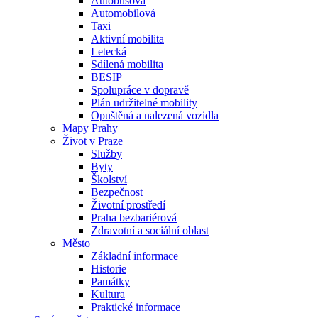
Autobusová
Automobilová
Taxi
Aktivní mobilita
Letecká
Sdílená mobilita
BESIP
Spolupráce v dopravě
Plán udržitelné mobility
Opuštěná a nalezená vozidla
Mapy Prahy
Život v Praze
Služby
Byty
Školství
Bezpečnost
Životní prostředí
Praha bezbariérová
Zdravotní a sociální oblast
Město
Základní informace
Historie
Památky
Kultura
Praktické informace