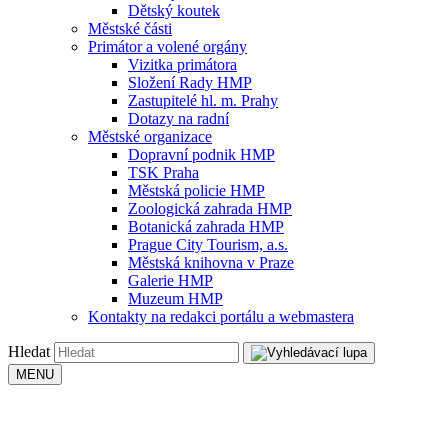
Dětský koutek
Městské části
Primátor a volené orgány
Vizitka primátora
Složení Rady HMP
Zastupitelé hl. m. Prahy
Dotazy na radní
Městské organizace
Dopravní podnik HMP
TSK Praha
Městská policie HMP
Zoologická zahrada HMP
Botanická zahrada HMP
Prague City Tourism, a.s.
Městská knihovna v Praze
Galerie HMP
Muzeum HMP
Kontakty na redakci portálu a webmastera
Hledat
MENU