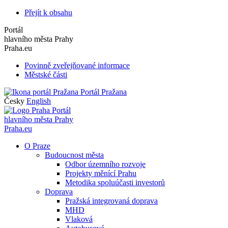
Přejít k obsahu
Portál
hlavního města Prahy
Praha.eu
Povinně zveřejňované informace
Městské části
Portál Pražana
Česky
English
Portál
hlavního města Prahy
Praha.eu
O Praze
Budoucnost města
Odbor územního rozvoje
Projekty měnící Prahu
Metodika spoluúčasti investorů
Doprava
Pražská integrovaná doprava
MHD
Vlaková