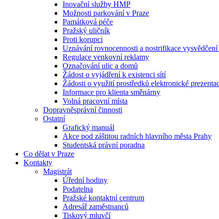
Inovační služby HMP
Možnosti parkování v Praze
Památková péče
Pražský uličník
Proti korupci
Uznávání rovnocennosti a nostrifikace vysvědčen
Regulace venkovní reklamy
Označování ulic a domů
Žádost o vyjádření k existenci sítí
Žádosti o využití prostředků elektronické prezenta
Informace pro klienta směnárny
Volná pracovní místa
Dopravněsprávní činnosti
Ostatní
Grafický manuál
Akce pod záštitou radních hlavního města Prahy
Studentská právní poradna
Co dělat v Praze
Kontakty
Magistrát
Úřední hodiny
Podatelna
Pražské kontaktní centrum
Adresář zaměstnanců
Tiskový mluvčí