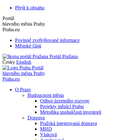
Přejít k obsahu
Portál
hlavního města Prahy
Praha.eu
Povinně zveřejňované informace
Městské části
Portál Pražana
Česky
English
Portál
hlavního města Prahy
Praha.eu
O Praze
Budoucnost města
Odbor územního rozvoje
Projekty měnící Prahu
Metodika spoluúčasti investorů
Doprava
Pražská integrovaná doprava
MHD
Vlaková