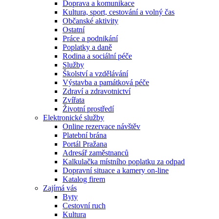
Doprava a komunikace
Kultura, sport, cestování a volný čas
Občanské aktivity
Ostatní
Práce a podnikání
Poplatky a daně
Rodina a sociální péče
Služby
Školství a vzdělávání
Výstavba a památková péče
Zdraví a zdravotnictví
Zvířata
Životní prostředí
Elektronické služby
Online rezervace návštěv
Platební brána
Portál Pražana
Adresář zaměstnanců
Kalkulačka místního poplatku za odpad
Dopravní situace a kamery on-line
Katalog firem
Zajímá vás
Byty
Cestovní ruch
Kultura