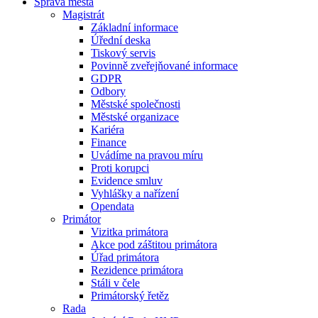
Správa města
Magistrát
Základní informace
Úřední deska
Tiskový servis
Povinně zveřejňované informace
GDPR
Odbory
Městské společnosti
Městské organizace
Kariéra
Finance
Uvádíme na pravou míru
Proti korupci
Evidence smluv
Vyhlášky a nařízení
Opendata
Primátor
Vizitka primátora
Akce pod záštitou primátora
Úřad primátora
Rezidence primátora
Stáli v čele
Primátorský řetěz
Rada