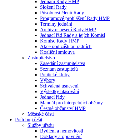
Jednání Rady HMP
Složení Rady
Působnost členů Rady
Programové prohlášení Rady HMP
Termíny jednání
Archiv usnesení Rady HMP
Jednací řád Rady a jejích Komisí
Komise Rady HMP
Akce pod záštitou radních
Koaliční smlouva
Zastupitelstvo
Zasedání zastupitelstva
Seznam zastupitelů
Politické kluby
Výbory
Schválená usnesení
Výsledky hlasování
Jednací řády
Manuál pro interpelující občany
Čestné občanství HMP
Městské části
Potřebuji řešit
Služby úřadu
Bydlení a nemovitosti
Doklady a oprávnění