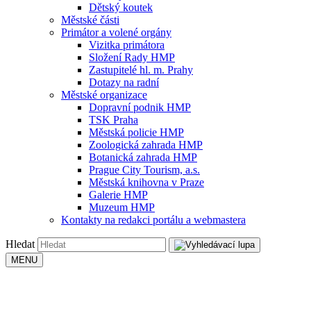
Dětský koutek
Městské části
Primátor a volené orgány
Vizitka primátora
Složení Rady HMP
Zastupitelé hl. m. Prahy
Dotazy na radní
Městské organizace
Dopravní podnik HMP
TSK Praha
Městská policie HMP
Zoologická zahrada HMP
Botanická zahrada HMP
Prague City Tourism, a.s.
Městská knihovna v Praze
Galerie HMP
Muzeum HMP
Kontakty na redakci portálu a webmastera
Hledat
MENU