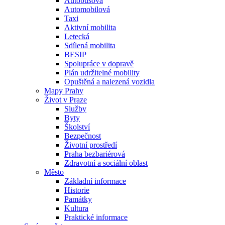
Autobusová
Automobilová
Taxi
Aktivní mobilita
Letecká
Sdílená mobilita
BESIP
Spolupráce v dopravě
Plán udržitelné mobility
Opuštěná a nalezená vozidla
Mapy Prahy
Život v Praze
Služby
Byty
Školství
Bezpečnost
Životní prostředí
Praha bezbariérová
Zdravotní a sociální oblast
Město
Základní informace
Historie
Památky
Kultura
Praktické informace