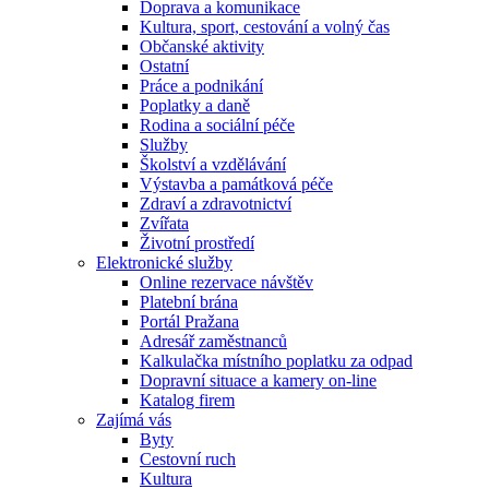
Doprava a komunikace
Kultura, sport, cestování a volný čas
Občanské aktivity
Ostatní
Práce a podnikání
Poplatky a daně
Rodina a sociální péče
Služby
Školství a vzdělávání
Výstavba a památková péče
Zdraví a zdravotnictví
Zvířata
Životní prostředí
Elektronické služby
Online rezervace návštěv
Platební brána
Portál Pražana
Adresář zaměstnanců
Kalkulačka místního poplatku za odpad
Dopravní situace a kamery on-line
Katalog firem
Zajímá vás
Byty
Cestovní ruch
Kultura