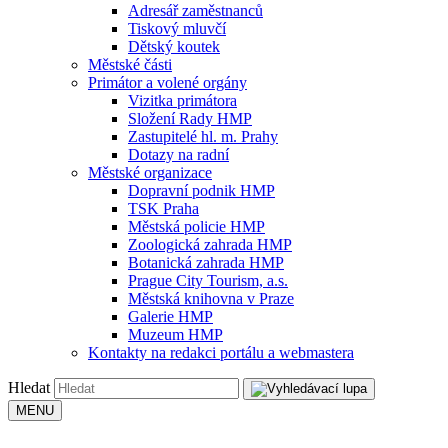
Adresář zaměstnanců
Tiskový mluvčí
Dětský koutek
Městské části
Primátor a volené orgány
Vizitka primátora
Složení Rady HMP
Zastupitelé hl. m. Prahy
Dotazy na radní
Městské organizace
Dopravní podnik HMP
TSK Praha
Městská policie HMP
Zoologická zahrada HMP
Botanická zahrada HMP
Prague City Tourism, a.s.
Městská knihovna v Praze
Galerie HMP
Muzeum HMP
Kontakty na redakci portálu a webmastera
Hledat
MENU