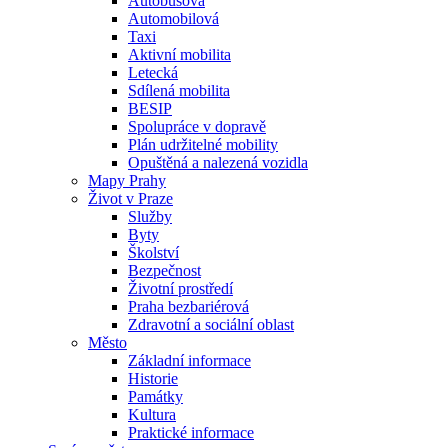
Autobusová
Automobilová
Taxi
Aktivní mobilita
Letecká
Sdílená mobilita
BESIP
Spolupráce v dopravě
Plán udržitelné mobility
Opuštěná a nalezená vozidla
Mapy Prahy
Život v Praze
Služby
Byty
Školství
Bezpečnost
Životní prostředí
Praha bezbariérová
Zdravotní a sociální oblast
Město
Základní informace
Historie
Památky
Kultura
Praktické informace