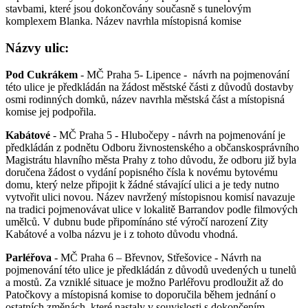
stavbami, které jsou dokončovány současně s tunelovým
komplexem Blanka. Název navrhla místopisná komise
Názvy ulic:
Pod Cukrákem
- MČ Praha 5- Lipence - návrh na pojmenování
této ulice je předkládán na žádost městské části z důvodů dostavby
osmi rodinných domků, název navrhla městská část a místopisná
komise jej podpořila.
Kabátové
- MČ Praha 5 - Hlubočepy - návrh na pojmenování je
předkládán z podnětu Odboru živnostenského a občanskosprávního
Magistrátu hlavního města Prahy z toho důvodu, že odboru již byla
doručena žádost o vydání popisného čísla k novému bytovému
domu, který nelze připojit k žádné stávající ulici a je tedy nutno
vytvořit ulici novou. Název navržený místopisnou komisí navazuje
na tradici pojmenovávat ulice v lokalitě Barrandov podle filmových
umělců. V dubnu bude připomínáno sté výročí narození Zity
Kabátové a volba názvu je i z tohoto důvodu vhodná.
Parléřova
- MČ Praha 6 – Břevnov, Střešovice - Návrh na
pojmenování této ulice je předkládán z důvodů uvedených u tunelů
a mostů. Za vzniklé situace je možno Parléřovu prodloužit až do
Patočkovy a místopisná komise to doporučila během jednání o
ostatních změnách, které nastaly v souvislosti s dokončením