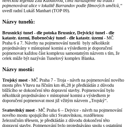
hereckou legendu Zitu Kabátovou, čímž navazujeme na tradici
pojmenovávat ulice v lokalitě Barrandov podle filmových umělců,“
uvedl radní Lukáš Manhart (TOP 09).
Názvy tunelů:
Brusnický tunel - dle potoka Brusnice, Dejvický tunel - dle
katastr. území, Bubenečský tunel - dle katastr. území
- MČ
Praha 6 a 7. Návrhy na pojmenování tunelů byly několikrát
projednávány v místopisné komisi a výsledkem je doporučení
pojmenovat každou část komplexu samostatným názvem s tím, že
celek může být nazýván Tunelový komplex Blanka.
Názvy mostů:
Trojský most
- MČ Praha 7 - Troja - návrh na pojmenování nového
mostu přes Vltavu na říčním km 46,28 je předkládán z důvodu
blížícího se dokončení této dopravní stavby. Pojmenování bylo
několikrát projednáváno v místopisné komisi a výsledkem je
doporučení pojmenovat most již vžitým názvem „Trojský“.
Svatovítský most
- MČ Praha 6 – Dejvice - návrh na pojmenování
nového mostu spojujícího ulici Svatovítskou, rozdělenou
železničním tělesem, je předkládán z důvodu dokončení této
dopravní stavby. Pojmenování bylo projednáváno spolu s ostatními