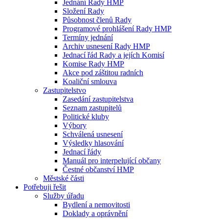
Jednání Rady HMP
Složení Rady
Působnost členů Rady
Programové prohlášení Rady HMP
Termíny jednání
Archiv usnesení Rady HMP
Jednací řád Rady a jejích Komisí
Komise Rady HMP
Akce pod záštitou radních
Koaliční smlouva
Zastupitelstvo
Zasedání zastupitelstva
Seznam zastupitelů
Politické kluby
Výbory
Schválená usnesení
Výsledky hlasování
Jednací řády
Manuál pro interpelující občany
Čestné občanství HMP
Městské části
Potřebuji řešit
Služby úřadu
Bydlení a nemovitosti
Doklady a oprávnění