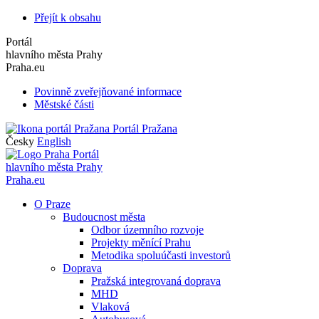
Přejít k obsahu
Portál
hlavního města Prahy
Praha.eu
Povinně zveřejňované informace
Městské části
Portál Pražana
Česky
English
Portál
hlavního města Prahy
Praha.eu
O Praze
Budoucnost města
Odbor územního rozvoje
Projekty měnící Prahu
Metodika spoluúčasti investorů
Doprava
Pražská integrovaná doprava
MHD
Vlaková