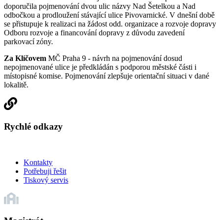
doporučila pojmenování dvou ulic názvy Nad Šetelkou a Nad
odbočkou a prodloužení stávající ulice Pivovarnické. V dnešní době
se přistupuje k realizaci na žádost odd. organizace a rozvoje dopravy
Odboru rozvoje a financování dopravy z důvodu zavedení
parkovací zóny.
Za Klíčovem
MČ Praha 9 - návrh na pojmenování dosud
nepojmenované ulice je předkládán s podporou městské části i
místopisné komise. Pojmenování zlepšuje orientační situaci v dané
lokalitě.
Rychlé odkazy
Kontakty
Potřebuji řešit
Tiskový servis