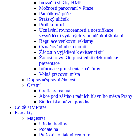
Inovační služby HMP
Možnosti parkování v Praze
Památková péče
Pražský uličník
Proti korupci
Uznávání rovnocennosti a nostrifikace
vysvědčení vydaných zahraničními školami
Regulace venkovní reklamy
Označování ulic a domů
Žádost o vyjádření k existenci sítí
Žádosti o využití prostředků elektronické
prezentace
Informace pro klienta směnárny
Volná pracovní místa
Dopravněsprávní činnosti
Ostatní
Grafický manuál
Akce pod záštitou radních hlavního města Prahy
Studentská právní poradna
Co dělat v Praze
Kontakty
Magistrát
Úřední hodiny
Podatelna
Pražské kontaktní centrum