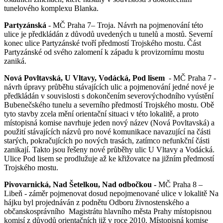
tunelového komplexu Blanka.
Partyzánská
- MČ Praha 7– Troja. Návrh na pojmenování této
ulice je předkládán z důvodů uvedených u tunelů a mostů. Severní
konec ulice Partyzánské tvoří předmostí Trojského mostu. Část
Partyzánské od svého zalomení k západu k provizornímu mostu
zaniká.
Nová Povltavská, U Vltavy, Vodácká, Pod lisem
- MČ Praha 7 -
návrh úpravy průběhu stávajících ulic a pojmenování jedné nové je
předkládán v souvislosti s dokončením severovýchodního vyústění
Bubenečského tunelu a severního předmostí Trojského mostu. Obě
tyto stavby zcela mění orientační situaci v této lokalitě, a proto
místopisná komise navrhuje jeden nový název (Nová Povltavská) a
použití stávajících názvů pro nové komunikace navazující na části
starých, pokračujících po nových trasách, zatímco nefunkční části
zanikají. Takto jsou řešeny nové průběhy ulic U Vltavy a Vodácká.
Ulice Pod lisem se prodlužuje až ke křižovatce na jižním předmostí
Trojského mostu.
Pivovarnická, Nad Šetelkou, Nad odbočkou -
MČ Praha 8 –
Libeň - záměr pojmenovat dosud nepojmenované ulice v lokalitě Na
hájku byl projednáván z podnětu Odboru živnostenského a
občanskosprávního Magistrátu hlavního města Prahy místopisnou
komisí z důvodů orientačních již v roce 2010. Místopisná komise