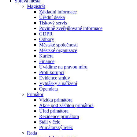
Správa města
Magistrát
Základní informace
Úřední deska
Tiskový servis
Povinně zveřejňované informace
GDPR
Odbory
Městské společnosti
Městské organizace
Kariéra
Finance
Uvádíme na pravou míru
Proti korupci
Evidence smluv
Vyhlášky a nařízení
Opendata
Primátor
Vizitka primátora
Akce pod záštitou primátora
Úřad primátora
Rezidence primátora
Stáli v čele
Primátorský řetěz
Rada