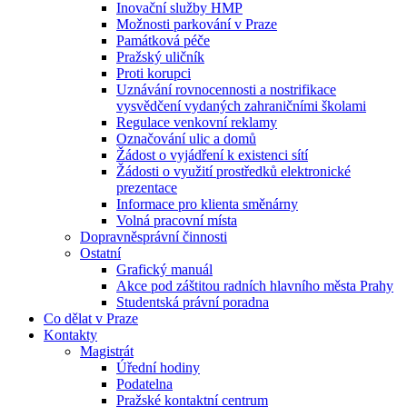
Inovační služby HMP
Možnosti parkování v Praze
Památková péče
Pražský uličník
Proti korupci
Uznávání rovnocennosti a nostrifikace
vysvědčení vydaných zahraničními školami
Regulace venkovní reklamy
Označování ulic a domů
Žádost o vyjádření k existenci sítí
Žádosti o využití prostředků elektronické
prezentace
Informace pro klienta směnárny
Volná pracovní místa
Dopravněsprávní činnosti
Ostatní
Grafický manuál
Akce pod záštitou radních hlavního města Prahy
Studentská právní poradna
Co dělat v Praze
Kontakty
Magistrát
Úřední hodiny
Podatelna
Pražské kontaktní centrum