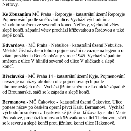
Neffovy.
Ke Zbuzanům
MČ Praha - Řeporyje - katastrální území Řeporyje
Pojmenování podle směřování ulice. Vychází východním a
západním směrem ze severního konec Neffovy, východní větev
slepě končí, západní větev prochází křižovatkou s Řadovou a také
slepě končí.
Edvardova -
MČ Praha - Nebušice - katastrální území Nebušice.
Městská část návrhem tohoto pojmenování navazuje na legendu o
vítání prezidenta Beneše občany v roce 1945. Vychází západním
směrem z ulice V hliništi severně od ulice V uličkách a slepě
končí.
Břeclavská -
MČ Praha 14 - katastrální území Kyje. Pojmenování
navazuje na názvy okolních ulic pojmenovaných podle
jihomoravských měst. Vychází jižním směrem z Lednické západně
od Broumarské, stáčí se k západu a slepě končí.
Bermanova -
MČ Čakovice - katastrální území Čakovice. Ulice
ponese název po českém operní pěvci Karlu Bermanovi. Vychází
východním směrem z Tryskovické jižně od křižovatky s ulicí Marie
Podvalové, prochází kruhovou křižovatkou s ulicí Theinovou, stáčí
se k severu a slepě končí proti jižnímu konci ulice Hakenově.