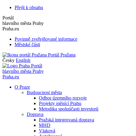
Přejít k obsahu
Portál
hlavního města Prahy
Praha.eu
Povinně zveřejňované informace
Městské části
Portál Pražana
Česky
English
Portál
hlavního města Prahy
Praha.eu
O Praze
Budoucnost města
Odbor územního rozvoje
Projekty měnící Prahu
Metodika spoluúčasti investorů
Doprava
Pražská integrovaná doprava
MHD
Vlaková