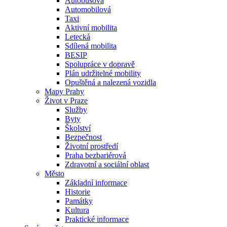
Autobusová
Automobilová
Taxi
Aktivní mobilita
Letecká
Sdílená mobilita
BESIP
Spolupráce v dopravě
Plán udržitelné mobility
Opuštěná a nalezená vozidla
Mapy Prahy
Život v Praze
Služby
Byty
Školství
Bezpečnost
Životní prostředí
Praha bezbariérová
Zdravotní a sociální oblast
Město
Základní informace
Historie
Památky
Kultura
Praktické informace