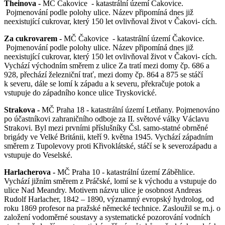
Theinova -
MČ Čakovice - katastrální území Čakovice.
Pojmenování podle polohy ulice. Název připomíná dnes již
neexistující cukrovar, který 150 let ovlivňoval život v Čakovi- cích.
Za cukrovarem -
MČ Čakovice - katastrální území Čakovice.
Pojmenování podle polohy ulice. Název připomíná dnes již
neexistující cukrovar, který 150 let ovlivňoval život v Čakovi- cích.
Vychází východním směrem z ulice Za tratí mezi domy čp. 686 a
928, přechází železniční trať, mezi domy čp. 864 a 875 se stáčí
k severu, dále se lomí k západu a k severu, překračuje potok a
vstupuje do západního konce ulice Tryskovické.
Strakova -
MČ Praha 18 - katastrální území Letňany. Pojmenováno
po účastníkovi zahraničního odboje za II. světové války Václavu
Strakovi. Byl mezi prvními příslušníky Čsl. samo-statné obrněné
brigády ve Velké Británii, kteří 9. května 1945. Vychází západním
směrem z Tupolevovy proti Křivoklátské, stáčí se k severozápadu a
vstupuje do Veselské.
Harlacherova -
MČ Praha 10 - katastrální území Záběhlice.
Vychází jižním směrem z Práčské, lomí se k východu a vstupuje do
ulice Nad Meandry. Motivem názvu ulice je osobnost Andreas
Rudolf Harlacher, 1842 – 1890, významný evropský hydrolog, od
roku 1869 profesor na pražské německé technice. Zasloužil se m.j. o
založení vodoměrné soustavy a systematické pozorování vodních