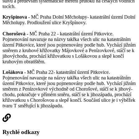
stavů a především systematické měření průtoků na českých vodních
tocích.
Kryšpínova -
MČ Praha Dolní Měcholupy- katastrální území Dolní
Měcholupy. Prodloužení ulice Kryšpínovy.
Chorošová -
MČ Praha 22 - katastrální území Pitkovice.
Pojmenování navazuje na názvy takřka všech ulic na katastrálním
území Pitkovice, které jsou pojmenovány podle hub. Vychází jižním
směrem z kruhové křižovatky Májovkové a Penízovkové, stáčí se k
jihovýchodu, prochází křižovatkou s Lošákovou a slepě končí
kruhovým obratištěm.
Lošákova -
MČ Praha 22- katastrální území Pitkovice.
Pojmenování navazuje na názvy takřka všech ulic na katastrálním
území Pitkovice, které jsou pojmenovány podle hub. Vychází jižním
směrem z Penízovkové východně od Chorošové, stáčí se k jihový-
chodu, pokračuje v přímém směru, stáčí se k jihozápadu, prochází
křižovatkou s Chorošovou a slepě končí. Součástí ulice je i výběžek
tvaru T směřující k jihozápadu.
Rychlé odkazy