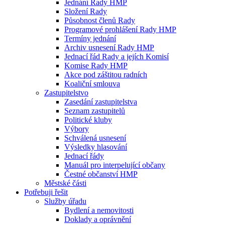
Jednání Rady HMP
Složení Rady
Působnost členů Rady
Programové prohlášení Rady HMP
Termíny jednání
Archiv usnesení Rady HMP
Jednací řád Rady a jejích Komisí
Komise Rady HMP
Akce pod záštitou radních
Koaliční smlouva
Zastupitelstvo
Zasedání zastupitelstva
Seznam zastupitelů
Politické kluby
Výbory
Schválená usnesení
Výsledky hlasování
Jednací řády
Manuál pro interpelující občany
Čestné občanství HMP
Městské části
Potřebuji řešit
Služby úřadu
Bydlení a nemovitosti
Doklady a oprávnění