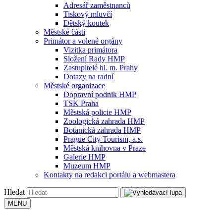
Adresář zaměstnanců
Tiskový mluvčí
Dětský koutek
Městské části
Primátor a volené orgány
Vizitka primátora
Složení Rady HMP
Zastupitelé hl. m. Prahy
Dotazy na radní
Městské organizace
Dopravní podnik HMP
TSK Praha
Městská policie HMP
Zoologická zahrada HMP
Botanická zahrada HMP
Prague City Tourism, a.s.
Městská knihovna v Praze
Galerie HMP
Muzeum HMP
Kontakty na redakci portálu a webmastera
Hledat
MENU