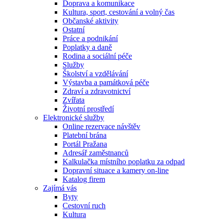
Doprava a komunikace
Kultura, sport, cestování a volný čas
Občanské aktivity
Ostatní
Práce a podnikání
Poplatky a daně
Rodina a sociální péče
Služby
Školství a vzdělávání
Výstavba a památková péče
Zdraví a zdravotnictví
Zvířata
Životní prostředí
Elektronické služby
Online rezervace návštěv
Platební brána
Portál Pražana
Adresář zaměstnanců
Kalkulačka místního poplatku za odpad
Dopravní situace a kamery on-line
Katalog firem
Zajímá vás
Byty
Cestovní ruch
Kultura