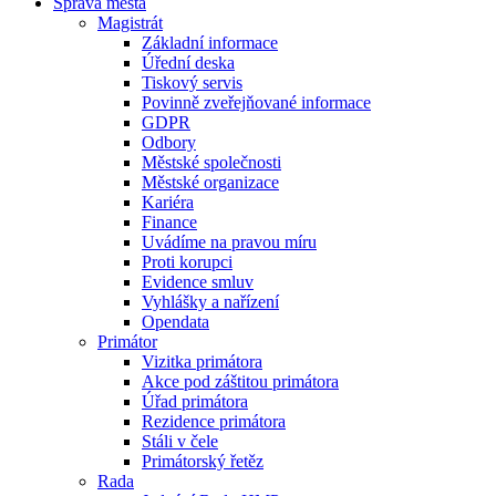
Správa města
Magistrát
Základní informace
Úřední deska
Tiskový servis
Povinně zveřejňované informace
GDPR
Odbory
Městské společnosti
Městské organizace
Kariéra
Finance
Uvádíme na pravou míru
Proti korupci
Evidence smluv
Vyhlášky a nařízení
Opendata
Primátor
Vizitka primátora
Akce pod záštitou primátora
Úřad primátora
Rezidence primátora
Stáli v čele
Primátorský řetěz
Rada