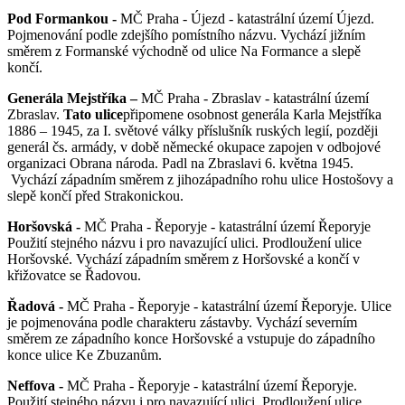
Pod Formankou -
MČ Praha - Újezd - katastrální území Újezd.
Pojmenování podle zdejšího pomístního názvu. Vychází jižním
směrem z Formanské východně od ulice Na Formance a slepě
končí.
Generála Mejstříka –
MČ Praha - Zbraslav - katastrální území
Zbraslav.
Tato ulice
připomene osobnost generála Karla Mejstříka
1886 – 1945, za I. světové války příslušník ruských legií, později
generál čs. armády, v době německé okupace zapojen v odbojové
organizaci Obrana národa. Padl na Zbraslavi 6. května 1945.
Vychází západním směrem z jihozápadního rohu ulice Hostošovy a
slepě končí před Strakonickou.
Horšovská -
MČ Praha - Řeporyje - katastrální území Řeporyje
Použití stejného názvu i pro navazující ulici. Prodloužení ulice
Horšovské. Vychází západním směrem z Horšovské a končí v
křižovatce se Řadovou.
Řadová -
MČ Praha - Řeporyje - katastrální území Řeporyje. Ulice
je pojmenována podle charakteru zástavby. Vychází severním
směrem ze západního konce Horšovské a vstupuje do západního
konce ulice Ke Zbuzanům.
Neffova
-
MČ Praha - Řeporyje - katastrální území Řeporyje.
Použití stejného názvu i pro navazující ulici. Prodloužení ulice