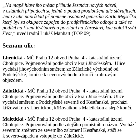
„Na mapě hlavního města přibude šestnáct nových názvů,
v ostatních případech se jedná o pouhá prodloužení ulic stávajících.
Jedn z ulic například připomene osobnost
generála Karla Mejstříka,
který byl za okupace zapojen do protifašistického odboje a také se
podílel na řízení Květnového povstání na Zbraslavi, kde položil svůj
život,“
uvedl radní Lukáš Manhart (TOP 09).
Seznam ulic:
Lhenická
- MČ Praha 12 obvod Praha 4 - katastrální území
Cholupice. Pojmenování podle obcí v kraji Jihočeském. Ulice
vychází jihovýchodním směrem ze Zálužické východně od
Podchýšské, lomí se k severovýchodu a končí kruho-vým
objezdem.
Zálužická -
MČ Praha 12 obvod Praha 4 - katastrální území
Cholupice. Pojmenování podle obcí v kraji Jihočeském. Ulice
vychází směrem z Podchýšské severně od Kestřanské, prochází
křižovatkou s Lhenickou, křižovatkou s Maletickou a slepě končí.
Maletická -
MČ Praha 12 obvod Praha 4 - katastrální území
Cholupice. Pojmenování podle zdejšího pomístního názvu. Vychází
severním směrem ze severního zalomení Kestřanské, stáčí se
k severo-západu a vstupuje do Zálužické.